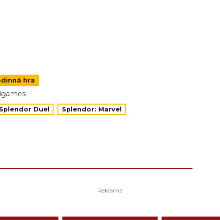
odinná hra
dgames
Splendor Duel
Splendor: Marvel