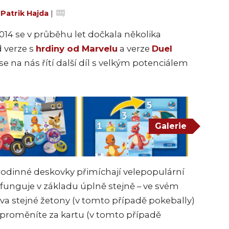
:
Patrik Hajda
|
014 se v průběhu let dočkala několika
d verze s
hrdiny od Marvelu
a verze
Duel
se na nás řítí další díl s velkým potenciálem
Galerie
 rodinné deskovky přimíchají velepopulární
funguje v základu úplně stejně – ve svém
dva stejné žetony (v tomto případě pokebally)
 proměníte za kartu (v tomto případě