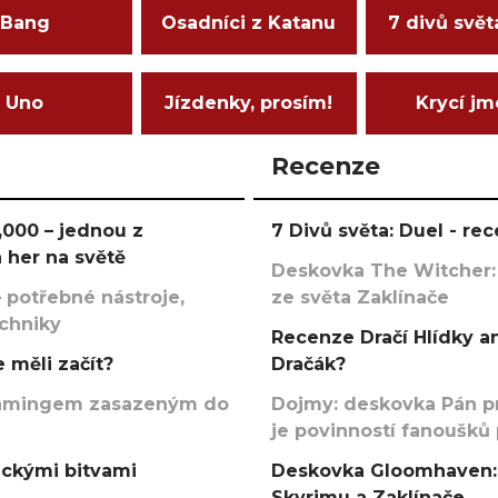
Bang
Osadníci z Katanu
7 divů svět
Uno
Jízdenky, prosím!
Krycí j
Recenze
000 – jednou z
7 Divů světa: Duel - r
 her na světě
Deskovka The Witcher:
 potřebné nástroje,
ze světa Zaklínače
echniky
Recenze Dračí Hlídky an
 měli začít?
Dračák?
argamingem zasazeným do
Dojmy: deskovka Pán p
je povinností fanoušků
ickými bitvami
Deskovka Gloomhaven: 
Skyrimu a Zaklínače