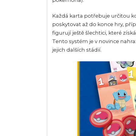
pokémona).
Každá karta potřebuje určitou k
poskytovat až do konce hry, pří
figurují ještě šlechtici, které zís
Tento systém je v novince nah
jejich dalších stádií.