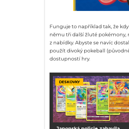
Funguje to například tak, že k
němu tři další žluté pokémony
z nabídky. Abyste se navíc dos
použít divoký pokeball (původně zl
dostupností hry.
DESKOVKY
Japonská policie zabavila