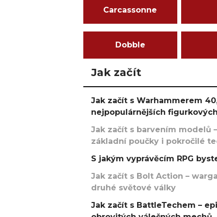
Carcassonne
Dobble
Jak začít
Jak začít s Warhammerem 40,
nejpopulárnějších figurkových
Jak začít s barvením modelů –
základní poučky i pokročilé t
S jakým vyprávěcím RPG byste
Jak začít s Bolt Action – w
druhé světové války
Jak začít s BattleTechem – ep
obrovitých válečných mechů