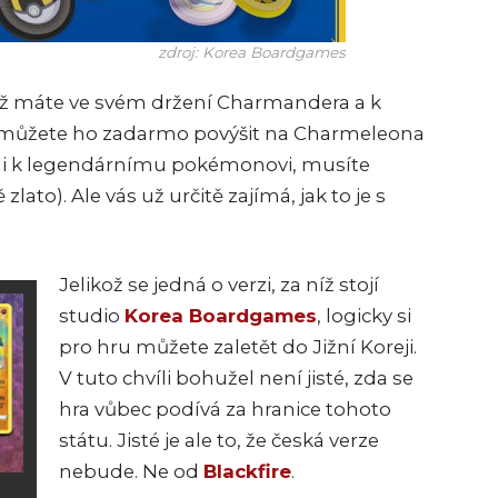
zdroj: Korea Boardgames
dyž máte ve svém držení Charmandera a k
, můžete ho zadarmo povýšit na Charmeleona
tali k legendárnímu pokémonovi, musíte
ato). Ale vás už určitě zajímá, jak to je s
Jelikož se jedná o verzi, za níž stojí
studio
Korea Boardgames
, logicky si
pro hru můžete zaletět do Jižní Koreji.
V tuto chvíli bohužel není jisté, zda se
hra vůbec podívá za hranice tohoto
státu. Jisté je ale to, že česká verze
nebude. Ne od
Blackfire
.