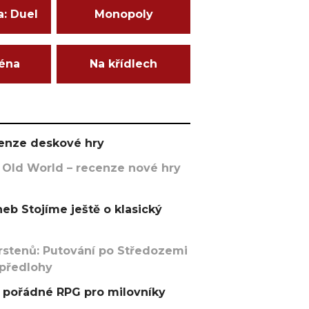
a: Duel
Monopoly
ména
Na křídlech
ecenze deskové hry
 Old World – recenze nové hry
eb Stojíme ještě o klasický
rstenů: Putování po Středozemi
 předlohy
pořádné RPG pro milovníky