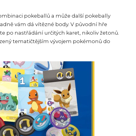
ombinaci pokeballů a může další pokebally
padně vám dá vítězné body. V původní hře
káte po nastřádání určitých karet, nikoliv žetonů.
razený tematičtějším vývojem pokémonů do