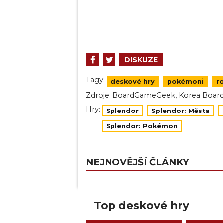
DISKUZE
Tagy:
deskové hry
pokémoni
r
,
Zdroje:
BoardGameGeek
Korea Boar
Hry:
Splendor
Splendor: Města
Splendor: Pokémon
NEJNOVĚJŠÍ ČLÁNKY
Top deskové hry