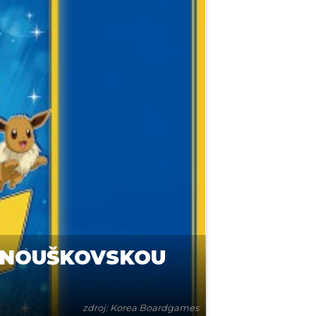
FANOUŠKOVSKOU
zdroj: Korea Boardgames