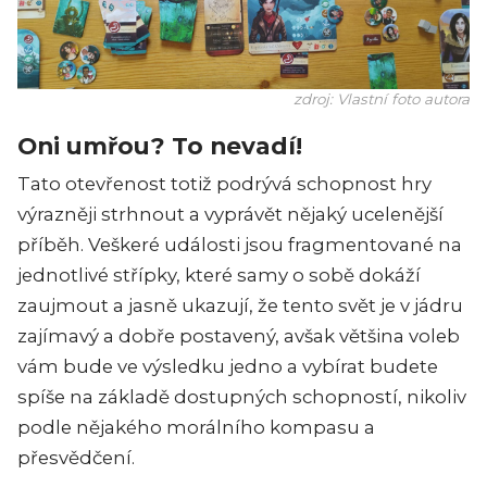
zdroj: Vlastní foto autora
Oni umřou? To nevadí!
Tato otevřenost totiž podrývá schopnost hry
výrazněji strhnout a vyprávět nějaký ucelenější
příběh. Veškeré události jsou fragmentované na
jednotlivé střípky, které samy o sobě dokáží
zaujmout a jasně ukazují, že tento svět je v jádru
zajímavý a dobře postavený, avšak většina voleb
vám bude ve výsledku jedno a vybírat budete
spíše na základě dostupných schopností, nikoliv
podle nějakého morálního kompasu a
přesvědčení.