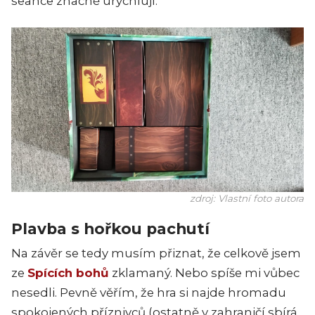
seance značně urychlují.
zdroj: Vlastní foto autora
Plavba s hořkou pachutí
Na závěr se tedy musím přiznat, že celkově jsem
ze
Spících bohů
zklamaný. Nebo spíše mi vůbec
nesedli. Pevně věřím, že hra si najde hromadu
spokojených příznivců (ostatně v zahraničí sbírá