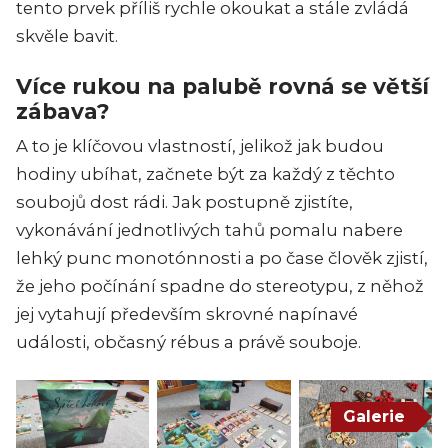
tento prvek příliš rychle okoukat a stále zvládá
skvěle bavit.
Více rukou na palubě rovná se větší
zábava?
A to je klíčovou vlastností, jelikož jak budou
hodiny ubíhat, začnete být za každý z těchto
soubojů dost rádi. Jak postupně zjistíte,
vykonávání jednotlivých tahů pomalu nabere
lehký punc monotónnosti a po čase člověk zjistí,
že jeho počínání spadne do stereotypu, z něhož
jej vytahují především skrovné napínavé
události, občasný rébus a právě souboje.
Galerie