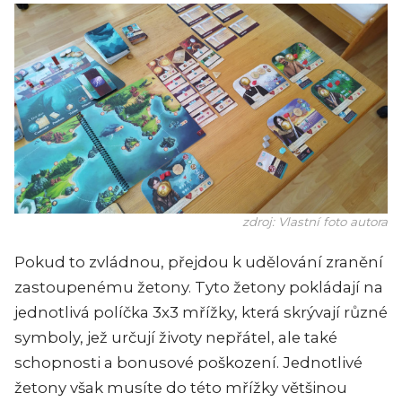
zdroj: Vlastní foto autora
Pokud to zvládnou, přejdou k udělování zranění
zastoupenému žetony. Tyto žetony pokládají na
jednotlivá políčka 3x3 mřížky, která skrývají různé
symboly, jež určují životy nepřátel, ale také
schopnosti a bonusové poškození. Jednotlivé
žetony však musíte do této mřížky většinou