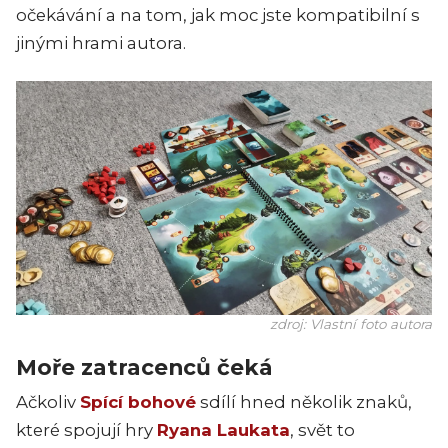
očekávání a na tom, jak moc jste kompatibilní s
jinými hrami autora.
zdroj: Vlastní foto autora
Moře zatracenců čeká
Ačkoliv
Spící bohové
sdílí hned několik znaků,
které spojují hry
Ryana Laukata
, svět to