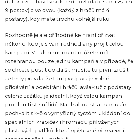
daleko více bavil v sólu (zde ovládáte sami všech
9 postav) a ve dvou (každý z hráčů má 4
postavy), kdy máte trochu volnější ruku.
Rozhodně je ale příhodné ke hraní přizvat
někoho, kdo je s vámi odhodlaný projít celou
kampaní. V jeden moment můžete mít
rozehranou pouze jednu kampaň a v případě, že
se chcete pustit do další, musíte tu první zrušit.
Je tedy pravda, že titul podporuje volné
přidávání a odebírání hráčů, avšak už z podstaty
celého zážitku je ideální, když celou kampaní
projdou ti stejní lidé. Na druhou stranu musím
pochválit skvěle vymyšlený systém ukládání do
speciálních krabiček i hromadu přiložených
plastových pytlíků, které opětovné připravení