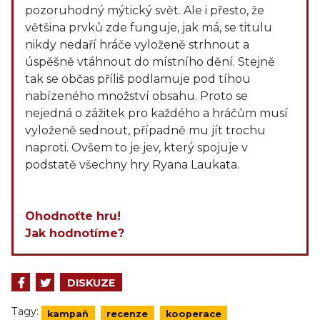
pozoruhodný mýtický svět. Ale i přesto, že
většina prvků zde funguje, jak má, se titulu
nikdy nedaří hráče vyloženě strhnout a
úspěšně vtáhnout do místního dění. Stejně
tak se občas příliš podlamuje pod tíhou
nabízeného množství obsahu. Proto se
nejedná o zážitek pro každého a hráčům musí
vyloženě sednout, případně mu jít trochu
naproti. Ovšem to je jev, který spojuje v
podstatě všechny hry Ryana Laukata.
Ohodnoťte hru!
Jak hodnotíme?
DISKUZE
Tagy:
kampaň
recenze
kooperace