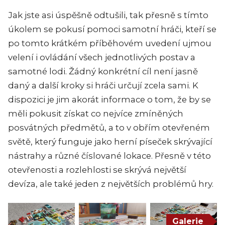
Jak jste asi úspěšně odtušili, tak přesně s tímto
úkolem se pokusí pomoci samotní hráči, kteří se
po tomto krátkém příběhovém uvedení ujmou
velení i ovládání všech jednotlivých postav a
samotné lodi. Žádný konkrétní cíl není jasně
daný a další kroky si hráči určují zcela sami. K
dispozici je jim akorát informace o tom, že by se
měli pokusit získat co nejvíce zmíněných
posvátných předmětů, a to v obřím otevřeném
světě, který funguje jako herní píseček skrývající
nástrahy a různé číslované lokace. Přesně v této
otevřenosti a rozlehlosti se skrývá největší
devíza, ale také jeden z největších problémů hry.
Galerie