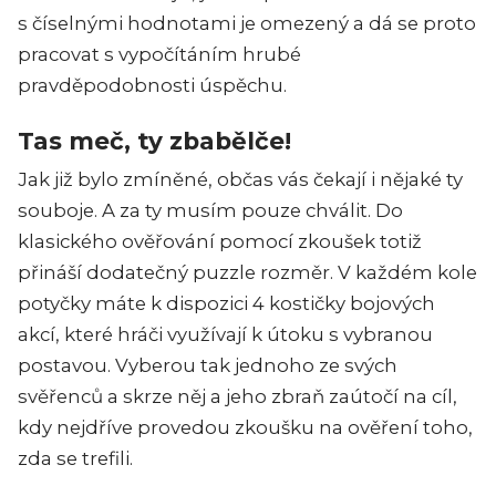
s číselnými hodnotami je omezený a dá se proto
pracovat s vypočítáním hrubé
pravděpodobnosti úspěchu.
Tas meč, ty zbabělče!
Jak již bylo zmíněné, občas vás čekají i nějaké ty
souboje. A za ty musím pouze chválit. Do
klasického ověřování pomocí zkoušek totiž
přináší dodatečný puzzle rozměr. V každém kole
potyčky máte k dispozici 4 kostičky bojových
akcí, které hráči využívají k útoku s vybranou
postavou. Vyberou tak jednoho ze svých
svěřenců a skrze něj a jeho zbraň zaútočí na cíl,
kdy nejdříve provedou zkoušku na ověření toho,
zda se trefili.