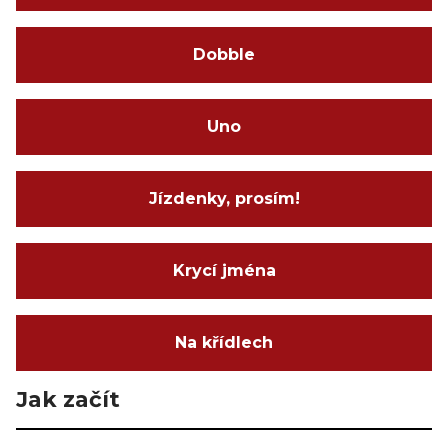
Dobble
Uno
Jízdenky, prosím!
Krycí jména
Na křídlech
Jak začít