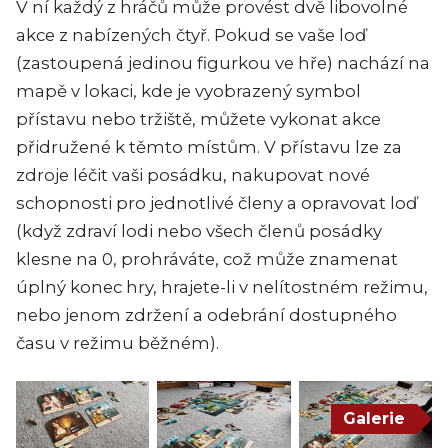
V ní každý z hráčů může provést dvě libovolné
akce z nabízených čtyř. Pokud se vaše loď
(zastoupená jedinou figurkou ve hře) nachází na
mapě v lokaci, kde je vyobrazený symbol
přístavu nebo tržiště, můžete vykonat akce
přidružené k těmto místům. V přístavu lze za
zdroje léčit vaši posádku, nakupovat nové
schopnosti pro jednotlivé členy a opravovat loď
(když zdraví lodi nebo všech členů posádky
klesne na 0, prohráváte, což může znamenat
úplný konec hry, hrajete-li v nelítostném režimu,
nebo jenom zdržení a odebrání dostupného
času v režimu běžném).
Galerie