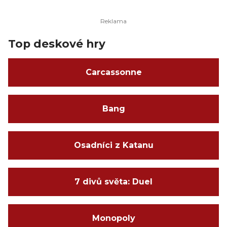
Top deskové hry
Carcassonne
Bang
Osadníci z Katanu
7 divů světa: Duel
Monopoly