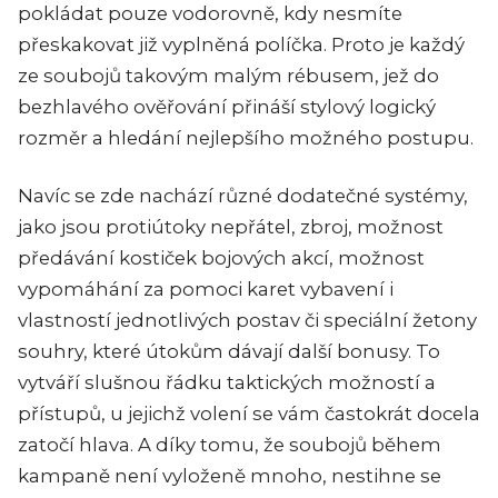
pokládat pouze vodorovně, kdy nesmíte
přeskakovat již vyplněná políčka. Proto je každý
ze soubojů takovým malým rébusem, jež do
bezhlavého ověřování přináší stylový logický
rozměr a hledání nejlepšího možného postupu.
Navíc se zde nachází různé dodatečné systémy,
jako jsou protiútoky nepřátel, zbroj, možnost
předávání kostiček bojových akcí, možnost
vypomáhání za pomoci karet vybavení i
vlastností jednotlivých postav či speciální žetony
souhry, které útokům dávají další bonusy. To
vytváří slušnou řádku taktických možností a
přístupů, u jejichž volení se vám častokrát docela
zatočí hlava. A díky tomu, že soubojů během
kampaně není vyloženě mnoho, nestihne se