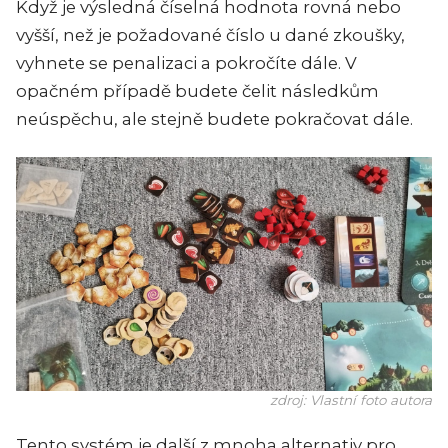
Když je výsledná číselná hodnota rovná nebo
vyšší, než je požadované číslo u dané zkoušky,
vyhnete se penalizaci a pokročíte dále. V
opačném případě budete čelit následkům
neúspěchu, ale stejně budete pokračovat dále.
zdroj: Vlastní foto autora
Tento systém je další z mnoha alternativ pro