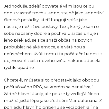
Jednoduše, zdejší obyvatelé vám jsou celou
dobu vlastně trochu jedno, stejně jako jednotliví
členové posádky, kteří fungují spíše jako
nástroje nežli živé postavy. Text, který je sám o
sobě napsaný dobře a pochvalu si zasluhuje i
jeho překlad, se sice snaží občas na povrch
probublat nějaké emoce, ale většinou s
neúspěchem. Kvůli tomu i ta počáteční radost z
objevování zcela nového světa nakonec docela
rychle opadne.
Chcete-li, můžete si to představit jako obdobu
počítačového RPG, ve kterém se nenalézají
žádné hlavní úkoly, ale pouze ty vedlejší. Nebo
možná ještě lépe jako třetí sérii Mandaloriana. Z
pohledu hlavního příběhu se věci odehrají na