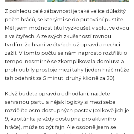
Z pohledu celé zábavnosti je také velice důležitý
počet hráčů, se kterými se do putování pustíte.
Měl jsem možnost titul vyzkoušet v sólu, ve dvou
a ve čtyřech. A ze svých zkušeností rovnou
tvrdím, že hraní ve čtyřech už opravdu nechci
zažít. V tomto počtu se nám naprosto roztříštilo
tempo, nesmírně se zkomplikovala domluva a
prohloubily prostoje mezi tahy (jeden hráč může
tah odehrát za 5 minut, druhý klidně za 20).
Když budete opravdu odhodlaní, najdete
sehranou partu a nějak logicky si mezi sebe
rozdělíte osm dostupných postav (celkově jich je
9, kapitánka je vždy dostupná pro aktivního
hráče), může to být fajn. Ale osobně jsem se