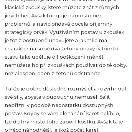
klasické zkoušky, které můžete znát z různých
jiných her. Avšak funguje naprosto bez
problémů, a navíc přidává docela příjemný
strategický prvek. Využíváním postav u zkoušek
je totiž postupně unavujete a jakmile má
charakter na sobě dva žetony únavy (v tomto
stavu také uděluje o 1 poškození méně),
nemůžete ho při zkouškách používat do té doby,
než alespoň jeden z žetonů odstraníte.
Takže je dobré důsledně rozmýšlet a rozvrhnout
své síly, abyste v budoucnu nemuseli čelit
nepřízni v podobě nedostatku dostupných
postav. Kdyby se vám ale tahání karet nelíbilo,
lze do hry místo toho zapojit kostku. Avšak ta je
o něco náhodnější, jelikož počet karet