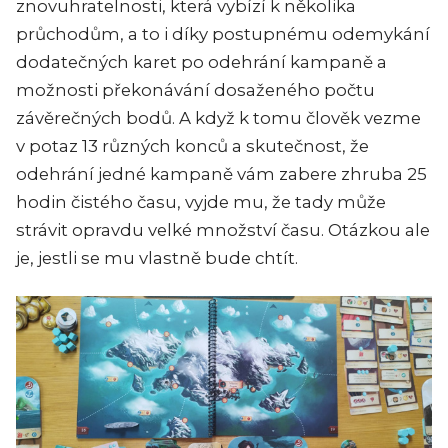
znovuhratelnosti, která vybízí k několika
průchodům, a to i díky postupnému odemykání
dodatečných karet po odehrání kampaně a
možnosti překonávání dosaženého počtu
závěrečných bodů. A když k tomu člověk vezme
v potaz 13 různých konců a skutečnost, že
odehrání jedné kampaně vám zabere zhruba 25
hodin čistého času, vyjde mu, že tady může
strávit opravdu velké množství času. Otázkou ale
je, jestli se mu vlastně bude chtít.