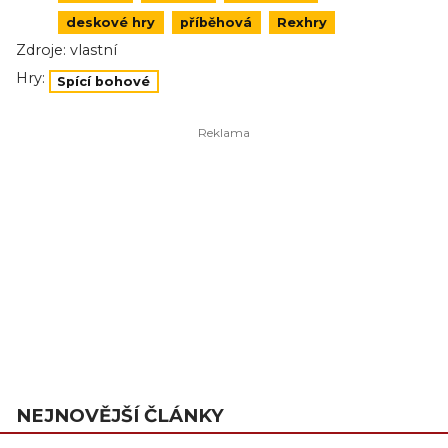
deskové hry
příběhová
Rexhry
Zdroje:
vlastní
Hry:
Spící bohové
NEJNOVĚJŠÍ ČLÁNKY