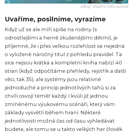
zdroj: Vlastní foto autora
Uvaříme, posilníme, vyrazíme
Když už se ale míří spíše na rodiny (s
odrostlejšími a herně zkušenějšími dětmi), je
příjemné, že i přes velkou rozlehlost se nejedná
o vyloženě náročný titul z pohledu pravidel. Ta
sice nejsou krátká a kompletní kniha nabízí 40
stran (když odpočítáme přehledy, rejstřík a další
věci, tak 35), ale systémy jsou relativně
jednoduché a princip jednotlivých tahů si za
chvíli osvojí téměř každý. I kvůli již jednou
zmíněnému výukovému scénáři, který vám
základy vysvětlí během hraní. Některé
jednotlivosti možná čas od času vyhledávat
budete, ale tomu se u takto velkých her člověk