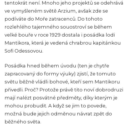
tentokrát není. Mnoho jeho projektů se odehrává
ve vymyšleném světě Arzium, avšak zde se
podíváte do Moře zatracenců. Do tohoto
rozlehlého tajemného souostroví se během
velké bouře v roce 1929 dostala i posádka lodi
Mantikora, která je vedená chrabrou kapitánkou
Sofi Odessovou.
Posádka hned během úvodu (ten je chytře
zapracovaný do formy výuky) zjistí, že tomuto
světu běžně vládli bohové, kteří sem Mantikoru
přivedli. Proč? Protože právě tito noví dobrodruzi
mají nalézt posvátné předměty, díky kterým je
mohou probudit. A když se jim to povede,
možná bude jejich odměnou návrat zpět do
běžného světa.