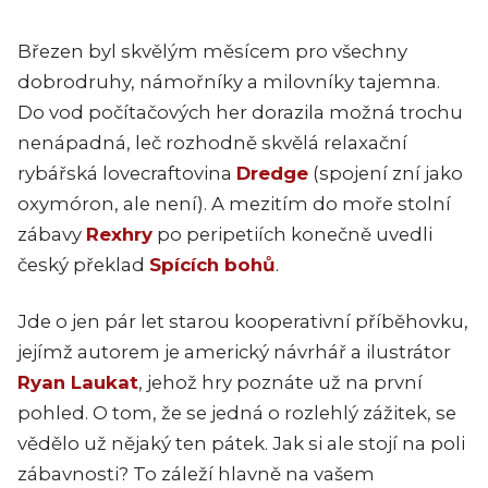
Březen byl skvělým měsícem pro všechny
dobrodruhy, námořníky a milovníky tajemna.
Do vod počítačových her dorazila možná trochu
nenápadná, leč rozhodně skvělá relaxační
rybářská lovecraftovina
Dredge
(spojení zní jako
oxymóron, ale není). A mezitím do moře stolní
zábavy
Rexhry
po peripetiích konečně uvedli
český překlad
Spících bohů
.
Jde o jen pár let starou kooperativní příběhovku,
jejímž autorem je americký návrhář a ilustrátor
Ryan Laukat
, jehož hry poznáte už na první
pohled. O tom, že se jedná o rozlehlý zážitek, se
vědělo už nějaký ten pátek. Jak si ale stojí na poli
zábavnosti? To záleží hlavně na vašem