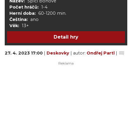
Název:
Spící bohové
Počet hráčů:
1-4
Herní doba:
60-1200 min.
Čeština:
ano
Věk:
13+
Detail hry
27. 4. 2023 17:00
|
Deskovky
| autor:
Ondřej Partl
|