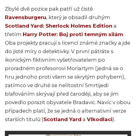
Zbylé dvě pozice pak patří už čistě
Ravensburgeru
, který je obsadil druhým
Scotland Yard: Sherlock Holmes Edition
a
třetím
Harry Potter: Boj proti temným silám
.
Oba projekty pracují s licencí známé značky a jde
do jisté míry o detektivky. V první pátráte s
ikonickým fiktivním vyšetřovatelem po
proradném profesorovi Moriartym (jedná se o
hru jednoho proti všem se skrytým pohybem),
zatímco ve druhé se nelítostní Smrtijedi
blafováním skrývají před čaroději, aby se jim
povedlo porazit obyvatele Bradavic. Navíc v obou
případech platí, že se jedná o alternativní verze
starších titulů (
Scotland Yard
a
Vlkodlaci
).