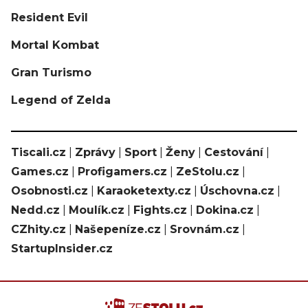
Resident Evil
Mortal Kombat
Gran Turismo
Legend of Zelda
Tiscali.cz
|
Zprávy
|
Sport
|
Ženy
|
Cestování
|
Games.cz
|
Profigamers.cz
|
ZeStolu.cz
|
Osobnosti.cz
|
Karaoketexty.cz
|
Úschovna.cz
|
Nedd.cz
|
Moulík.cz
|
Fights.cz
|
Dokina.cz
|
CZhity.cz
|
Našepeníze.cz
|
Srovnám.cz
|
StartupInsider.cz