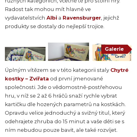
různých kategoriích, včetně té pro stolní hry.
Radost tak mohou mít hlavně ve
vydavatelstvích
Albi
a
Ravensburger
, jejichž
produkty se dostaly do nejlepší trojice.
Galerie
Úplným vítězem se v této kategorii staly
Chytré
kostky – Zvířata
od první jmenované
společnosti. Jde o vědomostně-postřehovou
hru, v níž se 2 až 6 hráčů snaží rychle vybrat
kartičku dle hozených parametrů na kostkách.
Opravdu velice jednoduchý a svižný titul, který
odehrajete zhruba do 15 minut a vaše děti se s
ním nebudou pouze bavit, ale také rozvíjet.