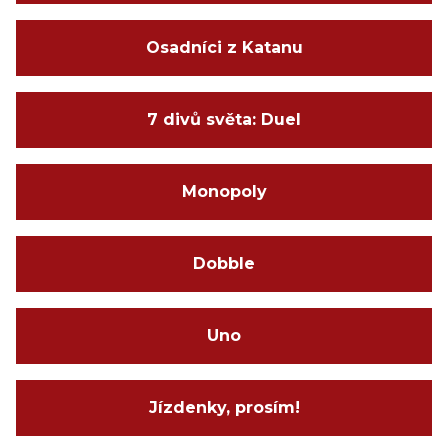
Osadníci z Katanu
7 divů světa: Duel
Monopoly
Dobble
Uno
Jízdenky, prosím!