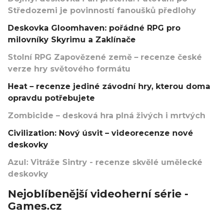
Středozemi je povinností fanoušků předlohy
Deskovka Gloomhaven: pořádné RPG pro
milovníky Skyrimu a Zaklínače
Stolní RPG Zapovězené země – recenze české
verze hry světového formátu
Heat – recenze jediné závodní hry, kterou doma
opravdu potřebujete
Zombicide – desková hra plná živých i mrtvých
Civilization: Nový úsvit – videorecenze nové
deskovky
Azul: Vitráže Sintry - recenze skvělé umělecké
deskovky
Nejoblíbenější videoherní série -
Games.cz