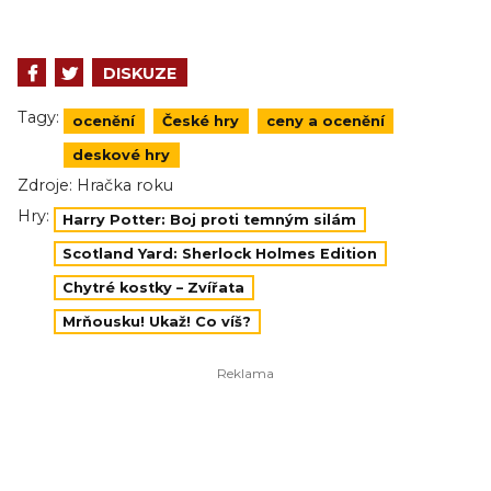
DISKUZE
Tagy:
ocenění
České hry
ceny a ocenění
deskové hry
Zdroje:
Hračka roku
Hry:
Harry Potter: Boj proti temným silám
Scotland Yard: Sherlock Holmes Edition
Chytré kostky – Zvířata
Mrňousku! Ukaž! Co víš?