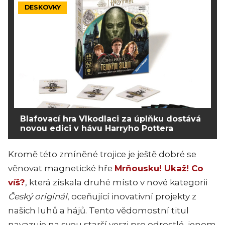
DESKOVKY
Blafovací hra Vlkodlaci za úplňku dostává
novou edici v hávu Harryho Pottera
Kromě této zmíněné trojice je ještě dobré se
věnovat magnetické hře
Mrňousku! Ukaž! Co
víš?
, která získala druhé místo v nové kategorii
Český originál
, oceňující inovativní projekty z
našich luhů a hájů. Tento vědomostní titul
navazuje na svou starší verzi pro odrostlé, jenom