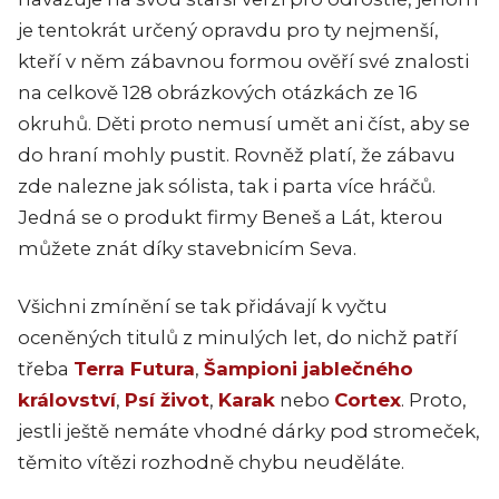
je tentokrát určený opravdu pro ty nejmenší,
kteří v něm zábavnou formou ověří své znalosti
na celkově 128 obrázkových otázkách ze 16
okruhů. Děti proto nemusí umět ani číst, aby se
do hraní mohly pustit. Rovněž platí, že zábavu
zde nalezne jak sólista, tak i parta více hráčů.
Jedná se o produkt firmy Beneš a Lát, kterou
můžete znát díky stavebnicím Seva.
Všichni zmínění se tak přidávají k vyčtu
oceněných titulů z minulých let, do nichž patří
třeba
Terra Futura
,
Šampioni jablečného
království
,
Psí život
,
Karak
nebo
Cortex
. Proto,
jestli ještě nemáte vhodné dárky pod stromeček,
těmito vítězi rozhodně chybu neuděláte.