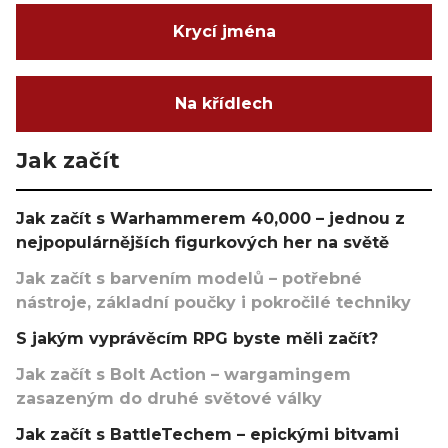
Krycí jména
Na křídlech
Jak začít
Jak začít s Warhammerem 40,000 – jednou z
nejpopulárnějších figurkových her na světě
Jak začít s barvením modelů – potřebné
nástroje, základní poučky i pokročilé techniky
S jakým vyprávěcím RPG byste měli začít?
Jak začít s Bolt Action – wargamingem
zasazeným do druhé světové války
Jak začít s BattleTechem – epickými bitvami