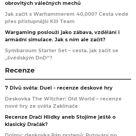
obrovitých válečných mechů
Jak začít s Warhammerem 40,000? Cesta vede
přes přístupnější Kill Team
Wargaming poslouží jako zábava, vzdělání i
armádní simulace. Jak s ním ale začít?
Symbaroum Starter Set – cesta, jak začít se
„švédským DnD“?
Recenze
7 Divů světa: Duel - recenze deskové hry
Deskovka The Witcher: Old World – recenze
nové hry ze světa Zaklínače
Recenze Dračí Hlídky aneb Stojíme ještě o
klasický Dračák?
Dojmy: deskovka Pán prstenů: Putování po