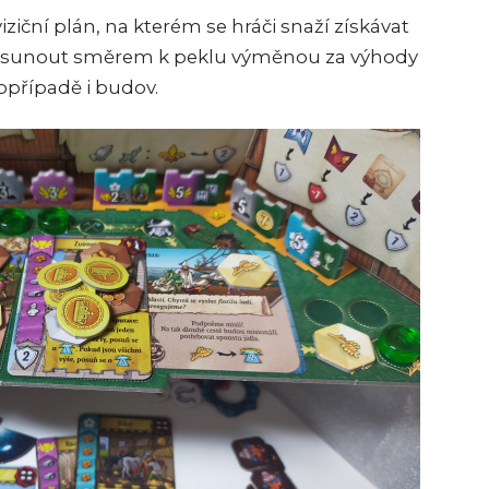
iziční plán, na kterém se hráči snaží získávat
e sunout směrem k peklu výměnou za výhody
opřípadě i budov.