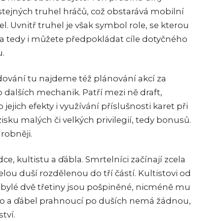
tejných truhel hráčů, což obstarává mobilní
. Uvnitř truhel je však symbol role, se kterou
a tedy i můžete předpokládat cíle dotyčného
u.
ování tu najdeme též plánování akcí za
alších mechanik. Patří mezi ně draft,
 jejich efekty i využívání příslušnosti karet při
sku malých či velkých privilegií, tedy bonusů.
robněji.
e, kultistu a ďábla. Smrtelníci začínají zcela
elou duší rozdělenou do tří částí. Kultistovi od
 zbylé dvě třetiny jsou pošpiněné, nicméně mu
 No a ďábel prahnoucí po duších nemá žádnou,
tví.