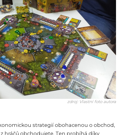
zdroj: Vlastní foto autora
ekonomickou strategií obohacenou o obchod,
 z hráčů obchodujete. Ten probíhá díky