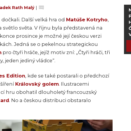
adek Rath Malý
|
dočkali. Další velká hra od
Matúše Kotryho
,
la světlo světa. V říjnu byla představená na
Č
 konce prosince je možné její českou verzi
lkách. Jedná se o pekelnou strategickou
m
pro čtyři hráče, jejíž motiv zní: „Čtyři hráči, tři
y, jeden jediný vládce“.
s Edition
, kde se také postarali o předchozí
zšíření
Královský golem
. Ilustracemi
nací hru obohatil dlouholetý francouzský
hard
. No a českou distribuci obstaralo