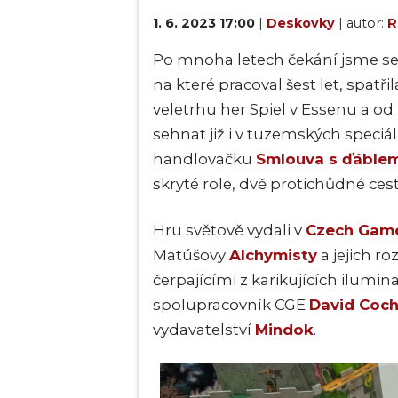
1. 6. 2023 17:00
|
Deskovky
| autor:
R
Po mnoha letech čekání jsme se 
na které pracoval šest let, spatři
veletrhu her Spiel v Essenu a od
sehnat již i v tuzemských speciá
handlovačku
Smlouva s ďáble
skryté role, dvě protichůdné cest
Hru světově vydali v
Czech Game
Matúšovy
Alchymisty
a jejich ro
čerpajícími z karikujících ilumi
spolupracovník CGE
David Coc
vydavatelství
Mindok
.