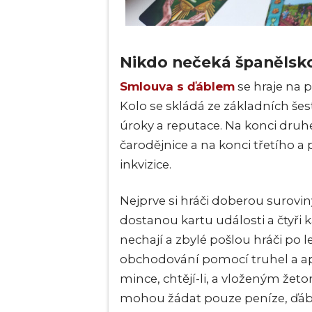
Nikdo nečeká španělskou
Smlouva s ďáblem
se hraje na p
Kolo se skládá ze základních šest
úroky a reputace. Na konci druhé
čarodějnice a na konci třetího a
inkvizice.
Nejprve si hráči doberou surov
dostanou kartu události a čtyři 
nechají a zbylé pošlou hráči po le
obchodování pomocí truhel a apl
mince, chtějí-li, a vloženým žeto
mohou žádat pouze peníze, ďábel