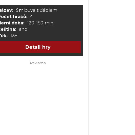
Název:
Smlouva s ďáblem
Počet hráčů:
4
Herní doba:
120-150 min.
eština:
ano
Věk:
13+
Detail hry