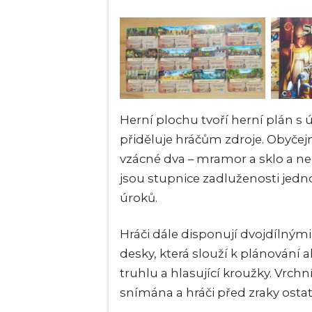
Herní plochu tvoří herní plán
přiděluje hráčům zdroje. Obyčejn
vzácné dva – mramor a sklo a ne
jsou stupnice zadluženosti jedno
úroků.
Hráči dále disponují dvojdílnými
desky, která slouží k plánování ak
truhlu a hlasující kroužky. Vrch
snímána a hráči před zraky osta