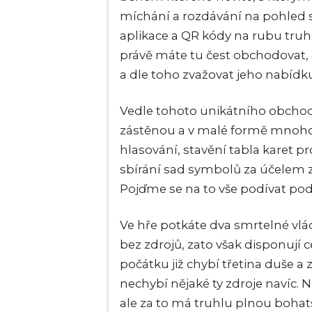
míchání a rozdávání na pohled s
aplikace a QR kódy na rubu truhel
právě máte tu čest obchodovat, 
a dle toho zvažovat jeho nabídk
Vedle tohoto unikátního obchod
zástěnou a v malé formě mnoho d
hlasování, stavění tabla karet pro
sbírání sad symbolů za účelem zi
Pojďme se na to vše podívat pod
Ve hře potkáte dva smrtelné vládc
bez zdrojů, zato však disponují c
počátku již chybí třetina duše a
nechybí nějaké ty zdroje navíc.
ale za to má truhlu plnou bohats