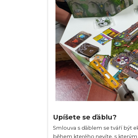
Upíšete se ďáblu?
Smlouva s ďáblem se tváří být 
během kterého nevíte, s kterým