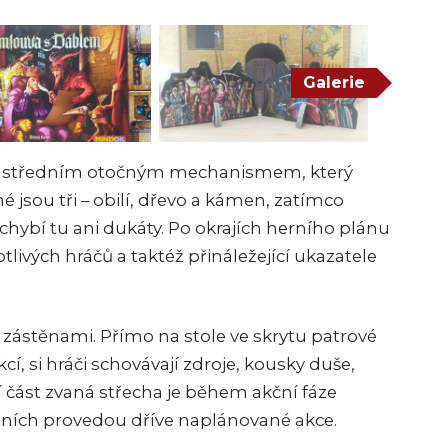
Galerie
 s ústředním otočným mechanismem, který
é jsou tři – obilí, dřevo a kámen, zatímco
chybí tu ani dukáty. Po okrajích herního plánu
tlivých hráčů a taktéž přináležející ukazatele
 zástěnami. Přímo na stole ve skrytu patrové
cí, si hráči schovávají zdroje, kousky duše,
ní část zvaná střecha je během akční fáze
tních provedou dříve naplánované akce.