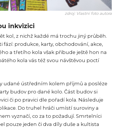
zdroj: Vlastní foto autora
 inkvizici
ět kol, z nichž každé má trochu jiný průběh.
i fází: produkce, karty, obchodování, akce,
ho a třetího kola však přibude ještě hon na
 pátého kola vás též svou návštěvou poctí
iny udané ústředním kolem příjmů a posléze
karty budov pro dané kolo. Část budov si
vici či po pravici dle pořadí kola. Následuje
ikace. Do truhel hráči umístí suroviny a
nem vyznačí, co za to požadují. Smrtelníci
 pouze jeden či dva díly duše a kultista