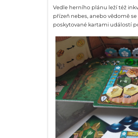
Vedle herního plánu leží též inkv
přízeň nebes, anebo vědomě s
poskytované kartami událostí p