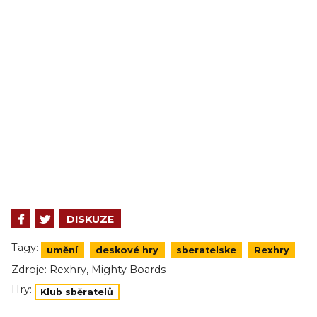
DISKUZE
Tagy:
umění
deskové hry
sberatelske
Rexhry
,
Zdroje:
Rexhry
Mighty Boards
Hry:
Klub sběratelů