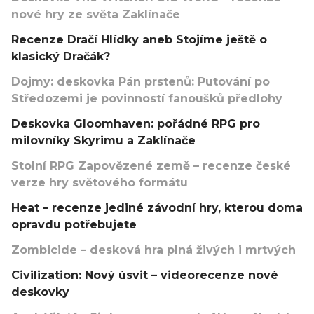
nové hry ze světa Zaklínače
Recenze Dračí Hlídky aneb Stojíme ještě o
klasický Dračák?
Dojmy: deskovka Pán prstenů: Putování po
Středozemi je povinností fanoušků předlohy
Deskovka Gloomhaven: pořádné RPG pro
milovníky Skyrimu a Zaklínače
Stolní RPG Zapovězené země – recenze české
verze hry světového formátu
Heat – recenze jediné závodní hry, kterou doma
opravdu potřebujete
Zombicide – desková hra plná živých i mrtvých
Civilization: Nový úsvit – videorecenze nové
deskovky