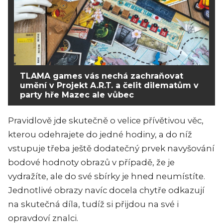
TLAMA games vás nechá zachraňovat
umění v Projekt A.R.T. a čelit dilematům v
party hře Mazec ale vůbec
Pravidlově jde skutečně o velice přívětivou věc,
kterou odehrajete do jedné hodiny, a do níž
vstupuje třeba ještě dodatečný prvek navyšování
bodové hodnoty obrazů v případě, že je
vydražíte, ale do své sbírky je hned neumístíte.
Jednotlivé obrazy navíc docela chytře odkazují
na skutečná díla, tudíž si přijdou na své i
opravdoví znalci.