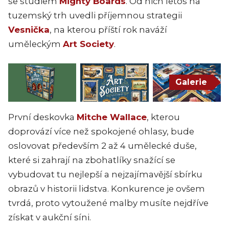
se studiem
Mighty Boards
. Od nich letos na
tuzemský trh uvedli příjemnou strategii
Vesnička
, na kterou příští rok naváží
uměleckým
Art Society
.
Galerie
První deskovka
Mitche Wallace
, kterou
doprovází více než spokojené ohlasy, bude
oslovovat především 2 až 4 umělecké duše,
které si zahrají na zbohatlíky snažící se
vybudovat tu nejlepší a nejzajímavější sbírku
obrazů v historii lidstva. Konkurence je ovšem
tvrdá, proto vytoužené malby musíte nejdříve
získat v aukční síni.