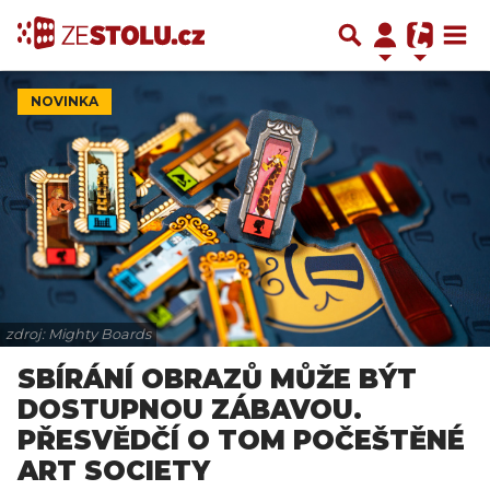
NOVINKA
zdroj: Mighty Boards
SBÍRÁNÍ OBRAZŮ MŮŽE BÝT
DOSTUPNOU ZÁBAVOU.
PŘESVĚDČÍ O TOM POČEŠTĚNÉ
ART SOCIETY