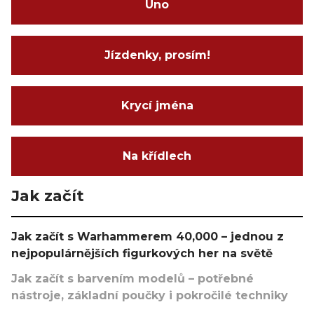
Uno
Jízdenky, prosím!
Krycí jména
Na křídlech
Jak začít
Jak začít s Warhammerem 40,000 – jednou z
nejpopulárnějších figurkových her na světě
Jak začít s barvením modelů – potřebné
nástroje, základní poučky i pokročilé techniky