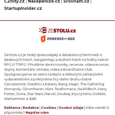
CZhity.cz
|
Našepeníze.cz
|
Srovnám.cz
|
StartupInsider.cz
ZeStolu.cz je český zpravodajský a databázový herní web o
deskových hrách, wargamingu a stolních hrách na hrdiny neboli
RPG či TTRPG. Přinášíme denní novinky, recenze, videorecenze,
dojmy, komentáře, témata, videa a BoardGame Club.
Spolupracujeme se všemi českými a některými zahraničními
vydavatelstvími a pokrýváme hry všeho druhu včetně
Carcassonne, Osadníci z Katanu, Bang, Magic: The Gathering,
Monopoly, Gloomhaven, Mars: Teraformace, Na křídlech, Harry
Potter, Duna, Star Wars, Marvel, Divukraj, Krycí jména, Dobble,
Warhammer a další.
Reklama
|
Redakce
|
Cookies
|
Osobní údaje
| Máte námět či
připomínku?
Napište nám