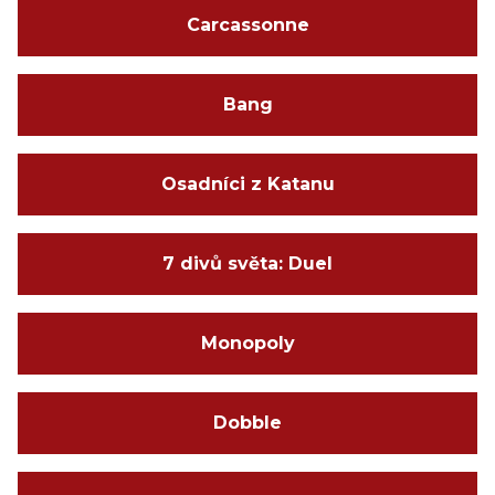
Carcassonne
Bang
Osadníci z Katanu
7 divů světa: Duel
Monopoly
Dobble