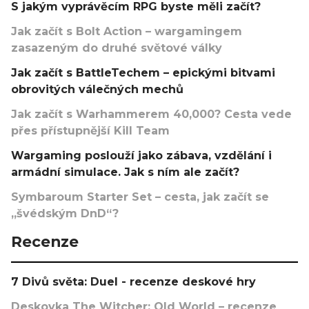
S jakým vyprávěcím RPG byste měli začít?
Jak začít s Bolt Action – wargamingem
zasazeným do druhé světové války
Jak začít s BattleTechem – epickými bitvami
obrovitých válečných mechů
Jak začít s Warhammerem 40,000? Cesta vede
přes přístupnější Kill Team
Wargaming poslouží jako zábava, vzdělání i
armádní simulace. Jak s ním ale začít?
Symbaroum Starter Set – cesta, jak začít se
„švédským DnD“?
Recenze
7 Divů světa: Duel - recenze deskové hry
Deskovka The Witcher: Old World – recenze