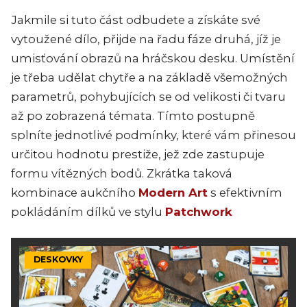
Jakmile si tuto část odbudete a získáte své
vytoužené dílo, přijde na řadu fáze druhá, jíž je
umisťování obrazů na hráčskou desku. Umístění
je třeba udělat chytře a na základě všemožných
parametrů, pohybujících se od velikosti či tvaru
až po zobrazená témata. Tímto postupně
splníte jednotlivé podmínky, které vám přinesou
určitou hodnotu prestiže, jež zde zastupuje
formu vítězných bodů. Zkrátka taková
kombinace aukčního
Modern Art
s efektivním
pokládáním dílků ve stylu
Patchwork
DESKOVKY