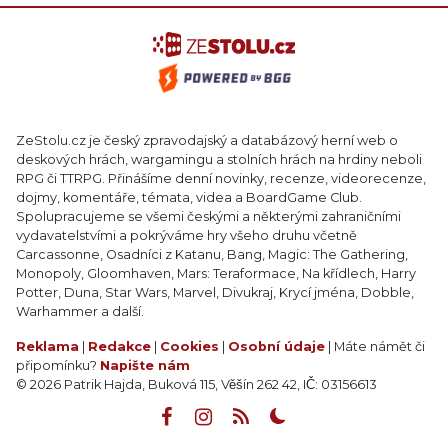
ZeStolu.cz je český zpravodajský a databázový herní web o
deskových hrách, wargamingu a stolních hrách na hrdiny neboli
RPG či TTRPG. Přinášíme denní novinky, recenze, videorecenze,
dojmy, komentáře, témata, videa a BoardGame Club.
Spolupracujeme se všemi českými a některými zahraničními
vydavatelstvími a pokrýváme hry všeho druhu včetně
Carcassonne, Osadníci z Katanu, Bang, Magic: The Gathering,
Monopoly, Gloomhaven, Mars: Teraformace, Na křídlech, Harry
Potter, Duna, Star Wars, Marvel, Divukraj, Krycí jména, Dobble,
Warhammer a další.
Reklama
|
Redakce
|
Cookies
|
Osobní údaje
| Máte námět či
připomínku?
Napište nám
© 2026 Patrik Hajda, Buková 115, Věšín 262 42, IČ: 03156613