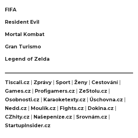
FIFA
Resident Evil
Mortal Kombat
Gran Turismo
Legend of Zelda
Tiscali.cz
|
Zprávy
|
Sport
|
Ženy
|
Cestování
|
Games.cz
|
Profigamers.cz
|
ZeStolu.cz
|
Osobnosti.cz
|
Karaoketexty.cz
|
Úschovna.cz
|
Nedd.cz
|
Moulík.cz
|
Fights.cz
|
Dokina.cz
|
CZhity.cz
|
Našepeníze.cz
|
Srovnám.cz
|
StartupInsider.cz