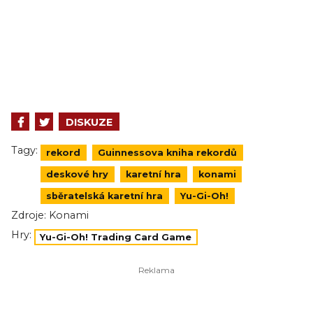
DISKUZE
Tagy:
rekord
Guinnessova kniha rekordů
deskové hry
karetní hra
konami
sběratelská karetní hra
Yu-Gi-Oh!
Zdroje:
Konami
Hry:
Yu-Gi-Oh! Trading Card Game