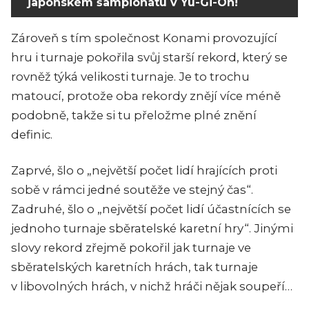
japonském šampionátu v Yu-Gi-Oh!
Zároveň s tím společnost Konami provozující
hru i turnaje pokořila svůj starší rekord, který se
rovněž týká velikosti turnaje. Je to trochu
matoucí, protože oba rekordy znějí více méně
podobně, takže si tu přeložme plné znění
definic.
Zaprvé, šlo o „největší počet lidí hrajících proti
sobě v rámci jedné soutěže ve stejný čas“.
Zadruhé, šlo o „největší počet lidí účastnících se
jednoho turnaje sběratelské karetní hry“. Jinými
slovy rekord zřejmě pokořil jak turnaje ve
sběratelských karetních hrách, tak turnaje
v libovolných hrách, v nichž hráči nějak soupeří…