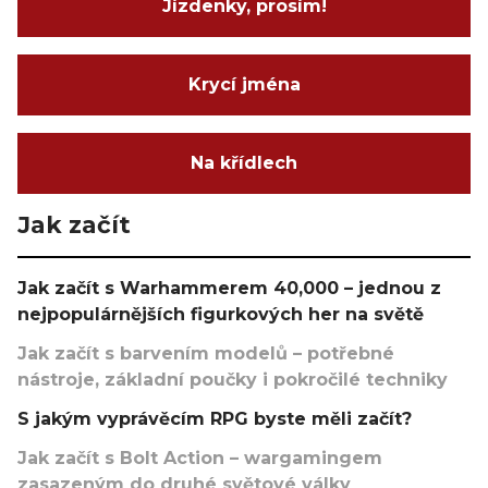
Jízdenky, prosím!
Krycí jména
Na křídlech
Jak začít
Jak začít s Warhammerem 40,000 – jednou z
nejpopulárnějších figurkových her na světě
Jak začít s barvením modelů – potřebné
nástroje, základní poučky i pokročilé techniky
S jakým vyprávěcím RPG byste měli začít?
Jak začít s Bolt Action – wargamingem
zasazeným do druhé světové války