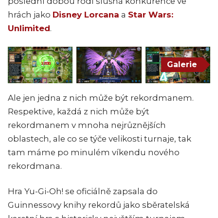
poslední dobou rodí slušná konkurence ve
hrách jako
Disney Lorcana
a
Star Wars:
Unlimited
.
Galerie
Ale jen jedna z nich může být rekordmanem.
Respektive, každá z nich může být
rekordmanem v mnoha nejrůznějších
oblastech, ale co se týče velikosti turnaje, tak
tam máme po minulém víkendu nového
rekordmana.
Hra Yu-Gi-Oh! se oficiálně zapsala do
Guinnessovy knihy rekordů jako sběratelská