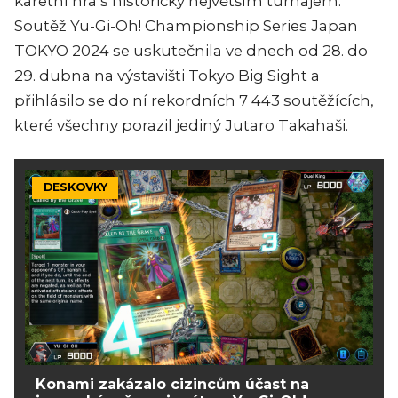
karetní hra s historicky největším turnajem.
Soutěž Yu-Gi-Oh! Championship Series Japan
TOKYO 2024 se uskutečnila ve dnech od 28. do
29. dubna na výstavišti Tokyo Big Sight a
přihlásilo se do ní rekordních 7 443 soutěžících,
které všechny porazil jediný Jutaro Takahaši.
DESKOVKY
Konami zakázalo cizincům účast na