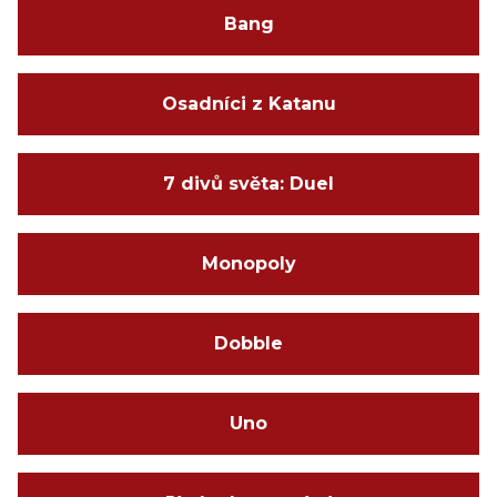
Bang
Osadníci z Katanu
7 divů světa: Duel
Monopoly
Dobble
Uno