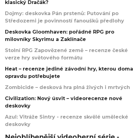
klasický Dračák?
Dojmy: deskovka Pán prstenů: Putování po
Středozemi je povinností fanoušků předlohy
Deskovka Gloomhaven: pořádné RPG pro
milovníky Skyrimu a Zaklínače
Stolní RPG Zapovězené země – recenze české
verze hry světového formátu
Heat – recenze jediné závodní hry, kterou doma
opravdu potřebujete
Zombicide – desková hra plná živých i mrtvých
Civilization: Nový úsvit – videorecenze nové
deskovky
Azul: Vitráže Sintry - recenze skvělé umělecké
deskovky
Nejoblíbenější videoherní série -