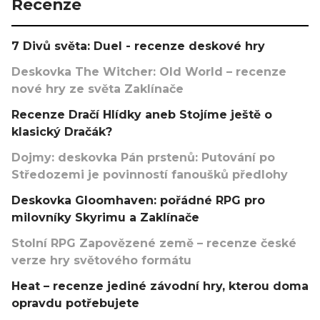
Recenze
7 Divů světa: Duel - recenze deskové hry
Deskovka The Witcher: Old World – recenze
nové hry ze světa Zaklínače
Recenze Dračí Hlídky aneb Stojíme ještě o
klasický Dračák?
Dojmy: deskovka Pán prstenů: Putování po
Středozemi je povinností fanoušků předlohy
Deskovka Gloomhaven: pořádné RPG pro
milovníky Skyrimu a Zaklínače
Stolní RPG Zapovězené země – recenze české
verze hry světového formátu
Heat – recenze jediné závodní hry, kterou doma
opravdu potřebujete