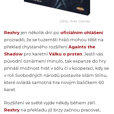
zdroj: Ares Games
Rexhry
jen několik dní po
oficiálním ohlášení
prozradili, že se tuzemští hráči mohou těšit na
překlad chystaného rozšíření
Againts the
Shadow
pro karetní
Válku o prsten
. Jestli vás
původní oznámení minulo, tak expanze do hry
přináší možnost hrát v sólu či v kooperaci, kdy se
v roli Svobodných národů postavíte silám Stínu,
které ovládá samotná hra novým balíčkem 60
karet.
Rozšíření ve světě vyjde někdy během září.
Rexhry
na překladu již brzy začnou pracovat,