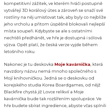
kompetitivní zážitek, ve kterém hráči postupně
vytvářejí 3D korálový útes a zároveň se snaží své
rostliny na něj umisťovat tak, aby byly co nejblíže
jeho vrcholu a přitom úspěšně blokovali nejlepší
místa soupeři. Kdybyste se ale s ostatními
nechtěli předhánět, ve hře je dostupná i sólová
výzva. Opět platí, že česká verze vyjde během
letošního roku.
Nakonec je tu deskovka
Moje kavárnička
, která
navzdory názvu nemá mnoho společného s
Mojí knihovničkou. Jedná se o deskovku od
korejského studia Korea Boardgames, od nějž
Blackfire chystá již Lovce relikvií a Moje
kavárnička bude tak rozšířením spolupráce. Ve
hře budete sbírat ingredience, abyste včas splnili