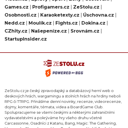
Games.cz
|
Profigamers.cz
|
ZeStolu.cz
|
Osobnosti.cz
|
Karaoketexty.cz
|
Úschovna.cz
|
Nedd.cz
|
Moulík.cz
|
Fights.cz
|
Dokina.cz
|
CZhity.cz
|
Našepeníze.cz
|
Srovnám.cz
|
StartupInsider.cz
ZeStolu.cz je český zpravodajský a databázový herní web o
deskových hrách, wargamingu a stolních hrách na hrdiny neboli
RPG či TTRPG. Přinášíme denní novinky, recenze, videorecenze,
dojmy, komentáře, témata, videa a BoardGame Club.
Spolupracujeme se všemi českými a některými zahraničními
vydavatelstvími a pokrýváme hry všeho druhu včetně
Carcassonne, Osadníci z Katanu, Bang, Magic: The Gathering,