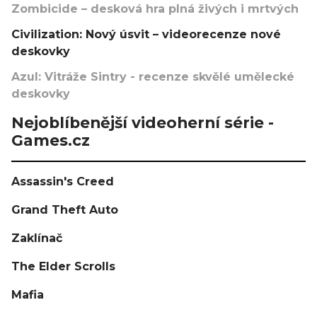
Zombicide – desková hra plná živých i mrtvých
Civilization: Nový úsvit – videorecenze nové
deskovky
Azul: Vitráže Sintry - recenze skvělé umělecké
deskovky
Nejoblíbenější videoherní série -
Games.cz
Assassin's Creed
Grand Theft Auto
Zaklínač
The Elder Scrolls
Mafia