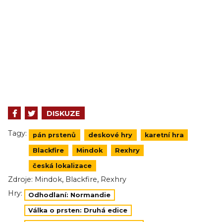
DISKUZE
Tagy:
pán prstenů
deskové hry
karetní hra
Blackfire
Mindok
Rexhry
česká lokalizace
,
,
Zdroje:
Mindok
Blackfire
Rexhry
Hry:
Odhodlaní: Normandie
Válka o prsten: Druhá edice