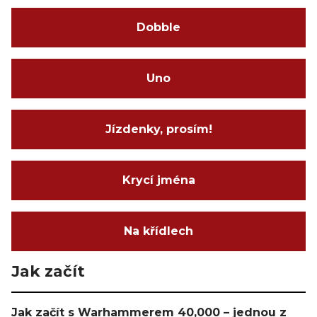
Dobble
Uno
Jízdenky, prosím!
Krycí jména
Na křídlech
Jak začít
Jak začít s Warhammerem 40,000 – jednou z