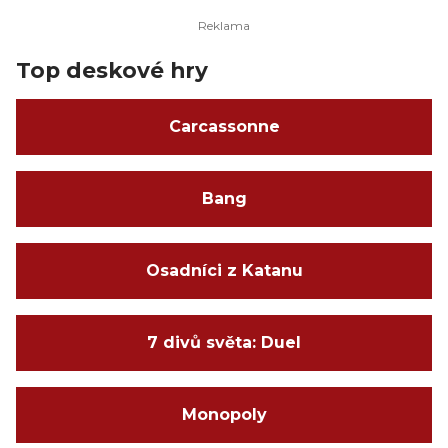
Top deskové hry
Carcassonne
Bang
Osadníci z Katanu
7 divů světa: Duel
Monopoly