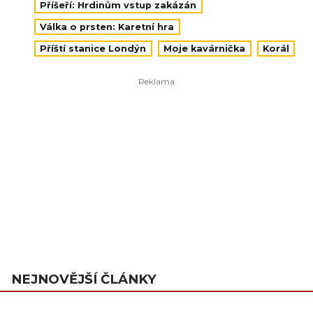
Příšeří: Hrdinům vstup zakázán
Válka o prsten: Karetní hra
Příští stanice Londýn
Moje kavárnička
Korál
NEJNOVĚJŠÍ ČLÁNKY