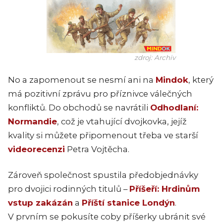
zdroj: Archiv
No a zapomenout se nesmí ani na
Mindok
, který
má pozitivní zprávu pro příznivce válečných
konfliktů. Do obchodů se navrátili
Odhodlaní:
Normandie
, což je vtahující dvojkovka, jejíž
kvality si můžete připomenout třeba ve starší
videorecenzi
Petra Vojtěcha.
Zároveň společnost spustila předobjednávky
pro dvojici rodinných titulů –
Příšeří: Hrdinům
vstup zakázán
a
Příští stanice Londýn
.
V prvním se pokusíte coby příšerky ubránit své