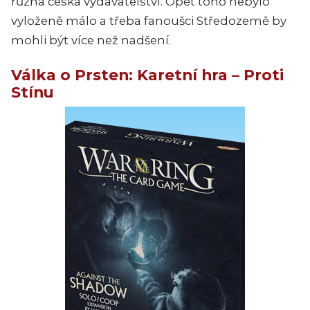
různá česká vydavatelství. Opět toho nebylo
vyloženě málo a třeba fanoušci Středozemě by
mohli být více než nadšení.
Válka o Prsten: Karetní hra – Proti
Stínu