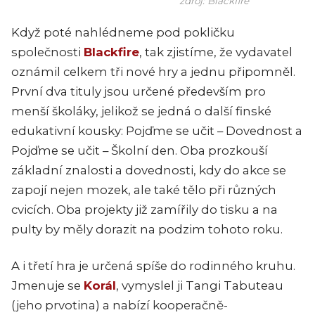
zdroj: Blackfire
Když poté nahlédneme pod pokličku
společnosti
Blackfire
, tak zjistíme, že vydavatel
oznámil celkem tři nové hry a jednu připomněl.
První dva tituly jsou určené především pro
menší školáky, jelikož se jedná o další finské
edukativní kousky: Pojďme se učit – Dovednost a
Pojďme se učit – Školní den. Oba prozkouší
základní znalosti a dovednosti, kdy do akce se
zapojí nejen mozek, ale také tělo při různých
cvicích. Oba projekty již zamířily do tisku a na
pulty by měly dorazit na podzim tohoto roku.
A i třetí hra je určená spíše do rodinného kruhu.
Jmenuje se
Korál
, vymyslel ji Tangi Tabuteau
(jeho prvotina) a nabízí kooperačně-