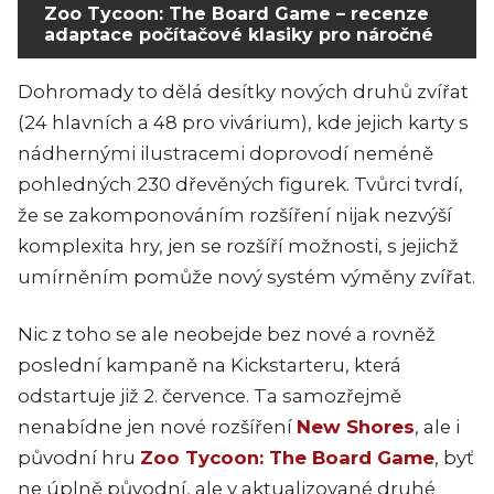
Zoo Tycoon: The Board Game – recenze
adaptace počítačové klasiky pro náročné
Dohromady to dělá desítky nových druhů zvířat
(24 hlavních a 48 pro vivárium), kde jejich karty s
nádhernými ilustracemi doprovodí neméně
pohledných 230 dřevěných figurek. Tvůrci tvrdí,
že se zakomponováním rozšíření nijak nezvýší
komplexita hry, jen se rozšíří možnosti, s jejichž
umírněním pomůže nový systém výměny zvířat.
Nic z toho se ale neobejde bez nové a rovněž
poslední kampaně na Kickstarteru, která
odstartuje již 2. července. Ta samozřejmě
nenabídne jen nové rozšíření
New Shores
, ale i
původní hru
Zoo Tycoon: The Board Game
, byť
ne úplně původní, ale v aktualizované druhé