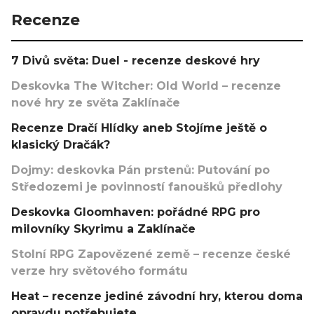
Recenze
7 Divů světa: Duel - recenze deskové hry
Deskovka The Witcher: Old World – recenze
nové hry ze světa Zaklínače
Recenze Dračí Hlídky aneb Stojíme ještě o
klasický Dračák?
Dojmy: deskovka Pán prstenů: Putování po
Středozemi je povinností fanoušků předlohy
Deskovka Gloomhaven: pořádné RPG pro
milovníky Skyrimu a Zaklínače
Stolní RPG Zapovězené země – recenze české
verze hry světového formátu
Heat – recenze jediné závodní hry, kterou doma
opravdu potřebujete