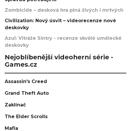
Zombicide – desková hra plná živých i mrtvých
Civilization: Nový úsvit – videorecenze nové
deskovky
Azul: Vitráže Sintry - recenze skvělé umělecké
deskovky
Nejoblíbenější videoherní série -
Games.cz
Assassin's Creed
Grand Theft Auto
Zaklínač
The Elder Scrolls
Mafia