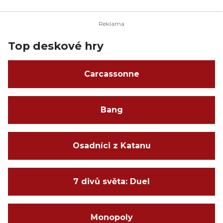
Top deskové hry
Carcassonne
Bang
Osadníci z Katanu
7 divů světa: Duel
Monopoly