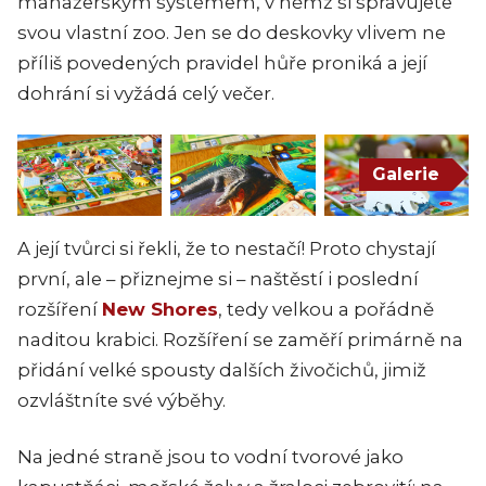
manažerským systémem, v němž si spravujete
svou vlastní zoo. Jen se do deskovky vlivem ne
příliš povedených pravidel hůře proniká a její
dohrání si vyžádá celý večer.
Galerie
A její tvůrci si řekli, že to nestačí! Proto chystají
první, ale – přiznejme si – naštěstí i poslední
rozšíření
New Shores
, tedy velkou a pořádně
naditou krabici. Rozšíření se zaměří primárně na
přidání velké spousty dalších živočichů, jimiž
ozvláštníte své výběhy.
Na jedné straně jsou to vodní tvorové jako