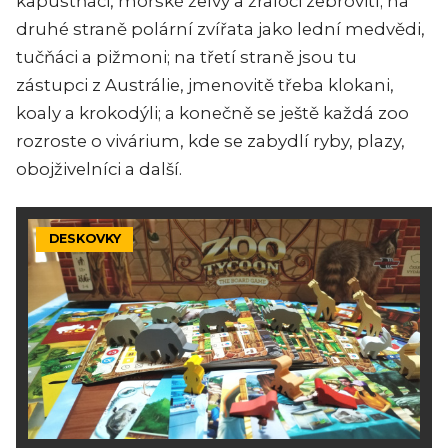
kapustňáci, mořské želvy a žraloci zebrovití; na
druhé straně polární zvířata jako lední medvědi,
tučňáci a pižmoni; na třetí straně jsou tu
zástupci z Austrálie, jmenovitě třeba klokani,
koaly a krokodýli; a konečně se ještě každá zoo
rozroste o vivárium, kde se zabydlí ryby, plazy,
obojživelníci a další.
DESKOVKY