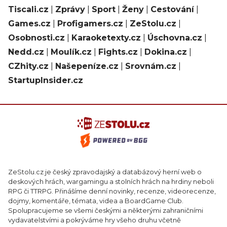
Tiscali.cz
|
Zprávy
|
Sport
|
Ženy
|
Cestování
|
Games.cz
|
Profigamers.cz
|
ZeStolu.cz
|
Osobnosti.cz
|
Karaoketexty.cz
|
Úschovna.cz
|
Nedd.cz
|
Moulík.cz
|
Fights.cz
|
Dokina.cz
|
CZhity.cz
|
Našepeníze.cz
|
Srovnám.cz
|
StartupInsider.cz
ZeStolu.cz je český zpravodajský a databázový herní web o
deskových hrách, wargamingu a stolních hrách na hrdiny neboli
RPG či TTRPG. Přinášíme denní novinky, recenze, videorecenze,
dojmy, komentáře, témata, videa a BoardGame Club.
Spolupracujeme se všemi českými a některými zahraničními
vydavatelstvími a pokrýváme hry všeho druhu včetně