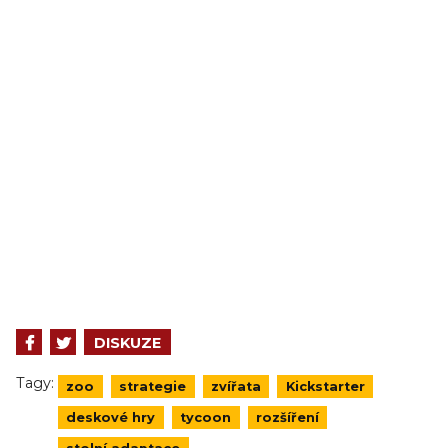
DISKUZE
Tagy:
zoo
strategie
zvířata
Kickstarter
deskové hry
tycoon
rozšíření