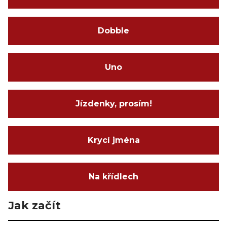
Dobble
Uno
Jízdenky, prosím!
Krycí jména
Na křídlech
Jak začít