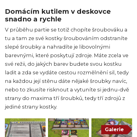
Domácím kutilem v deskovce
snadno a rychle
V průběhu partie se totiž chopíte šroubováku a
tu a tam ze své kostky šroubováním odstraníte
slepé šroubky a nahradíte je libovolnými
barevnými, které poskytují zdroje. Máte zcela ve
své režii, do jakých barev budete svou kostku
ladit a zda se vydáte cestou rozmělnění sil, tedy
na každou její stěnu dáte nějaké šroubky navíc,
nebo to zkusíte risknout a vytuníte si jednu-dvě
strany do maxima tří šroubků, tedy tří zdrojů z
jediné strany kostky.
Galerie