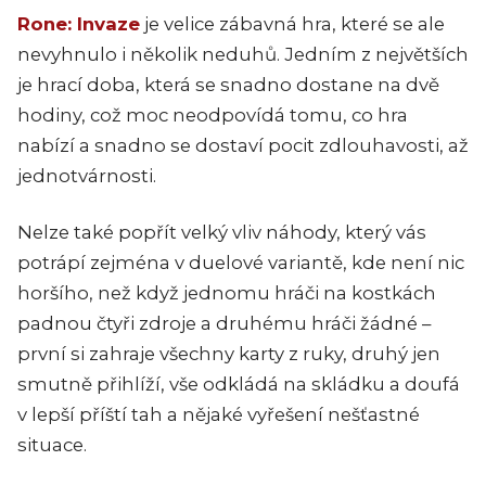
Rone: Invaze
je velice zábavná hra, které se ale
nevyhnulo i několik neduhů. Jedním z největších
je hrací doba, která se snadno dostane na dvě
hodiny, což moc neodpovídá tomu, co hra
nabízí a snadno se dostaví pocit zdlouhavosti, až
jednotvárnosti.
Nelze také popřít velký vliv náhody, který vás
potrápí zejména v duelové variantě, kde není nic
horšího, než když jednomu hráči na kostkách
padnou čtyři zdroje a druhému hráči žádné –
první si zahraje všechny karty z ruky, druhý jen
smutně přihlíží, vše odkládá na skládku a doufá
v lepší příští tah a nějaké vyřešení nešťastné
situace.