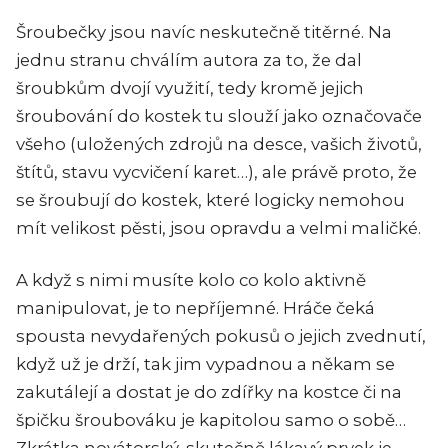
Šroubečky jsou navíc neskutečně titěrné. Na
jednu stranu chválím autora za to, že dal
šroubkům dvojí využití, tedy kromě jejich
šroubování do kostek tu slouží jako označovače
všeho (uložených zdrojů na desce, vašich životů,
štítů, stavu vycvičení karet…), ale právě proto, že
se šroubují do kostek, které logicky nemohou
mít velikost pěsti, jsou opravdu a velmi maličké.
A když s nimi musíte kolo co kolo aktivně
manipulovat, je to nepříjemné. Hráče čeká
spousta nevydařených pokusů o jejich zvednutí,
když už je drží, tak jim vypadnou a někam se
zakutálejí a dostat je do zdířky na kostce či na
špičku šroubováku je kapitolou samo o sobě…