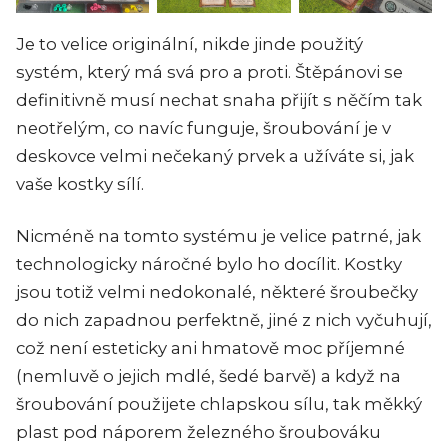
Je to velice originální, nikde jinde použitý
systém, který má svá pro a proti. Štěpánovi se
definitivně musí nechat snaha přijít s něčím tak
neotřelým, co navíc funguje, šroubování je v
deskovce velmi nečekaný prvek a užíváte si, jak
vaše kostky sílí.
Nicméně na tomto systému je velice patrné, jak
technologicky náročné bylo ho docílit. Kostky
jsou totiž velmi nedokonalé, některé šroubečky
do nich zapadnou perfektně, jiné z nich vyčuhují,
což není esteticky ani hmatově moc příjemné
(nemluvě o jejich mdlé, šedé barvě) a když na
šroubování použijete chlapskou sílu, tak měkký
plast pod náporem železného šroubováku