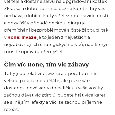
velitele a dostane slevu na upgradování kostek.
Zkrátka a dobře zatímco běžné karetní hry vás
nechávají dobírat karty s železnou pravidelností
a obzvlášť v případě deckbuildingu je
přemíchání bezproblémové a čistě žádoucí, tak
v
Rone: Invaze
je to jeden z největších a
nejzábavnějších strategických prvků, nad kterým
musíte opravdu přemýšlet.
Čím víc Rone, tím víc zábavy
Tahy jsou relativně svižné a z počátku s nimi
velkou parádu neuděláte, ale jak se vám
dostanou nové karty do balíčku a vaše kostky
začnou dávat víc zdrojů, budete hrát více karet
se silnějšími efekty a věci se začnou příjemně
řetězit.