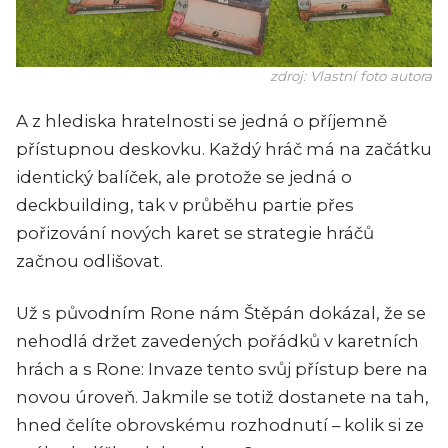
zdroj: Vlastní foto autora
A z hlediska hratelnosti se jedná o příjemně
přístupnou deskovku. Každý hráč má na začátku
identický balíček, ale protože se jedná o
deckbuilding, tak v průběhu partie přes
pořizování nových karet se strategie hráčů
začnou odlišovat.
Už s původním Rone nám Štěpán dokázal, že se
nehodlá držet zavedených pořádků v karetních
hrách a s Rone: Invaze tento svůj přístup bere na
novou úroveň. Jakmile se totiž dostanete na tah,
hned čelíte obrovskému rozhodnutí – kolik si ze