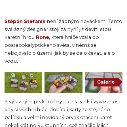
Štěpán Štefaník
není žádným nováčkem. Tento
svérázný designér stojí za nyní již devítiletou
karetní hrou
Rone
, která hráče vzala do
postapokalyptického světa, v němž se
nebojovalo o území, jak by se dalo čekat, ale o
vodu.
Galerie
K výrazným prvkům hry patřila velká vyváženost,
kdy si všichni hráči dobírali karty ze stejného
balíčku a velmi nevídaný prvek otáčení karet
několikrát po 90 stupních, což značilo jejich