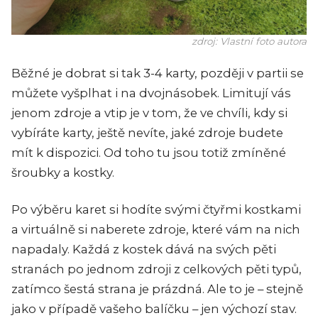
zdroj: Vlastní foto autora
Běžné je dobrat si tak 3-4 karty, později v partii se
můžete vyšplhat i na dvojnásobek. Limitují vás
jenom zdroje a vtip je v tom, že ve chvíli, kdy si
vybíráte karty, ještě nevíte, jaké zdroje budete
mít k dispozici. Od toho tu jsou totiž zmíněné
šroubky a kostky.
Po výběru karet si hodíte svými čtyřmi kostkami
a virtuálně si naberete zdroje, které vám na nich
napadaly. Každá z kostek dává na svých pěti
stranách po jednom zdroji z celkových pěti typů,
zatímco šestá strana je prázdná. Ale to je – stejně
jako v případě vašeho balíčku – jen výchozí stav.