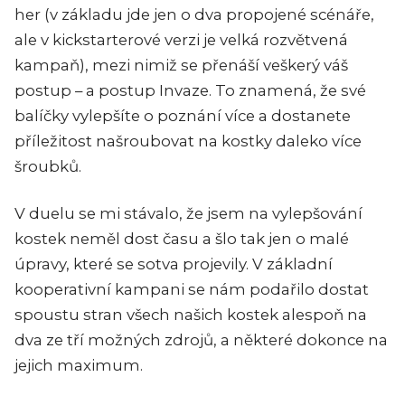
her (v základu jde jen o dva propojené scénáře,
ale v kickstarterové verzi je velká rozvětvená
kampaň), mezi nimiž se přenáší veškerý váš
postup – a postup Invaze. To znamená, že své
balíčky vylepšíte o poznání více a dostanete
příležitost našroubovat na kostky daleko více
šroubků.
V duelu se mi stávalo, že jsem na vylepšování
kostek neměl dost času a šlo tak jen o malé
úpravy, které se sotva projevily. V základní
kooperativní kampani se nám podařilo dostat
spoustu stran všech našich kostek alespoň na
dva ze tří možných zdrojů, a některé dokonce na
jejich maximum.