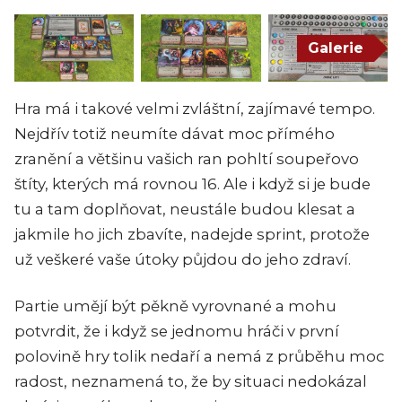
Galerie
Hra má i takové velmi zvláštní, zajímavé tempo.
Nejdřív totiž neumíte dávat moc přímého
zranění a většinu vašich ran pohltí soupeřovo
štíty, kterých má rovnou 16. Ale i když si je bude
tu a tam doplňovat, neustále budou klesat a
jakmile ho jich zbavíte, nadejde sprint, protože
už veškeré vaše útoky půjdou do jeho zdraví.
Partie umějí být pěkně vyrovnané a mohu
potvrdit, že i když se jednomu hráči v první
polovině hry tolik nedaří a nemá z průběhu moc
radost, neznamená to, že by situaci nedokázal