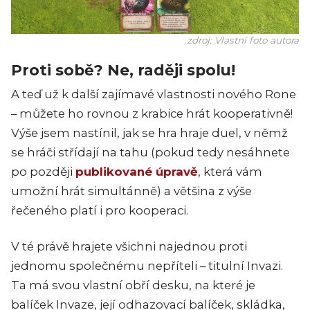
zdroj: Vlastní foto autora
Proti sobě? Ne, raději spolu!
A teď už k další zajímavé vlastnosti nového Rone
– můžete ho rovnou z krabice hrát kooperativně!
Výše jsem nastínil, jak se hra hraje duel, v němž
se hráči střídají na tahu (pokud tedy nesáhnete
po později
publikované úpravě
, která vám
umožní hrát simultánně) a většina z výše
řečeného platí i pro kooperaci.
V té právě hrajete všichni najednou proti
jednomu společnému nepříteli – titulní Invazi.
Ta má svou vlastní obří desku, na které je
balíček Invaze, její odhazovací balíček, skládka,