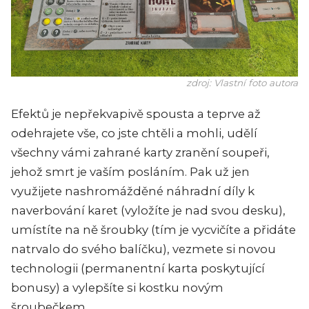
zdroj: Vlastní foto autora
Efektů je nepřekvapivě spousta a teprve až
odehrajete vše, co jste chtěli a mohli, udělí
všechny vámi zahrané karty zranění soupeři,
jehož smrt je vaším posláním. Pak už jen
využijete nashromážděné náhradní díly k
naverbování karet (vyložíte je nad svou desku),
umístíte na ně šroubky (tím je vycvičíte a přidáte
natrvalo do svého balíčku), vezmete si novou
technologii (permanentní karta poskytující
bonusy) a vylepšíte si kostku novým
šroubečkem.