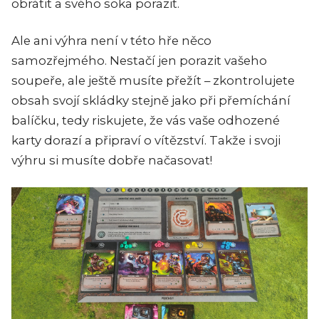
obrátit a svého soka porazit.
Ale ani výhra není v této hře něco
samozřejmého. Nestačí jen porazit vašeho
soupeře, ale ještě musíte přežít – zkontrolujete
obsah svojí skládky stejně jako při přemíchání
balíčku, tedy riskujete, že vás vaše odhozené
karty dorazí a připraví o vítězství. Takže i svoji
výhru si musíte dobře načasovat!