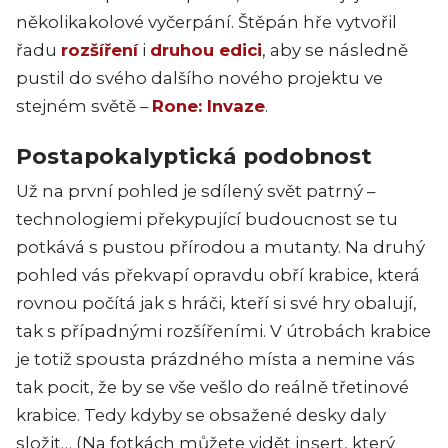
několikakolové vyčerpání. Štěpán hře vytvořil
řadu
rozšíření
i
druhou edici
, aby se následně
pustil do svého dalšího nového projektu ve
stejném světě –
Rone: Invaze
.
Postapokalyptická podobnost
Už na první pohled je sdílený svět patrný –
technologiemi překypující budoucnost se tu
potkává s pustou přírodou a mutanty. Na druhý
pohled vás překvapí opravdu obří krabice, která
rovnou počítá jak s hráči, kteří si své hry obalují,
tak s případnými rozšířeními. V útrobách krabice
je totiž spousta prázdného místa a nemine vás
tak pocit, že by se vše vešlo do reálně třetinové
krabice. Tedy kdyby se obsažené desky daly
složit… (Na fotkách můžete vidět insert, který