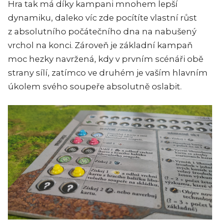
Hra tak má díky kampani mnohem lepší
dynamiku, daleko víc zde pocítíte vlastní růst
z absolutního počátečního dna na nabušený
vrchol na konci. Zároveň je základní kampaň
moc hezky navržená, kdy v prvním scénáři obě
strany sílí, zatímco ve druhém je vaším hlavním
úkolem svého soupeře absolutně oslabit.