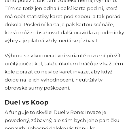
tahu porazit, tak… ani zdaleka nemají vyhráno.
Tím se totiž jen odhalí další karta pod ní, která
má opět statistiky karet pod sebou, a tak pořád
dokola. Poslední karta je pak kartou scénáře,
která může obsahovat další pravidla a podmínky
výhry a je platná vždy, nedá se jí zbavit.
Výhrou se v kooperativní variantě rozumí přežít
určitý počet kol, takže úkolem hráčů je v každém
kole porazit co nejvíce karet invaze, aby když
dojde na jejich vyhodnocení, neutržily ty
obrovské sumy poškození.
Duel vs Koop
A funguje to skvěle! Duel v Rone: Invaze je
povedený, zábavný, ale sám bych jeho partičku
nenavrhl (obecně daleko víc tíhnu ke