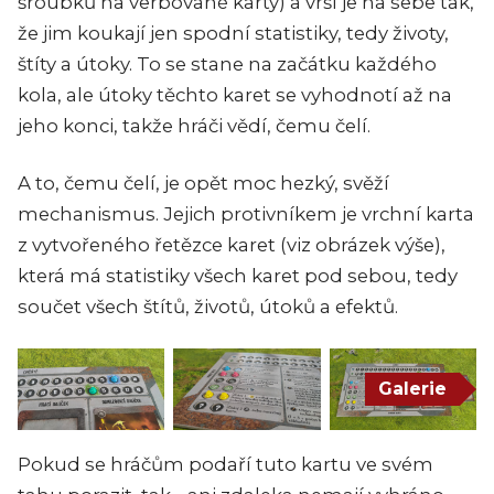
šroubků na verbované karty) a vrší je na sebe tak,
že jim koukají jen spodní statistiky, tedy životy,
štíty a útoky. To se stane na začátku každého
kola, ale útoky těchto karet se vyhodnotí až na
jeho konci, takže hráči vědí, čemu čelí.
A to, čemu čelí, je opět moc hezký, svěží
mechanismus. Jejich protivníkem je vrchní karta
z vytvořeného řetězce karet (viz obrázek výše),
která má statistiky všech karet pod sebou, tedy
součet všech štítů, životů, útoků a efektů.
Galerie
Pokud se hráčům podaří tuto kartu ve svém