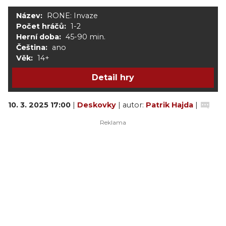
Název:
RONE: Invaze
Počet hráčů:
1-2
Herní doba:
45-90 min.
Čeština:
ano
Věk:
14+
Detail hry
10. 3. 2025 17:00
|
Deskovky
| autor:
Patrik Hajda
|