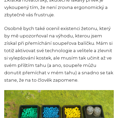
Zkrátka novátorský, skutečně lákavý prvek je
vykoupený tím, že není zrovna ergonomický a
zbytečně vás frustruje.
Osobně bych také ocenil existenci žetonu, který
by mě upozorňoval na výhodu, kterou jsem
získal při přemíchání soupeřova balíčku. Mám si
totiž aktivovat své technologie a velitele a zlevnit
si vylepšování kostek, ale musím tak učinit až ve
svém příštím tahu (a ano, soupeře můžu
donutit přemíchat v mém tahu) a snadno se tak
stane, že na to člověk zapomene.