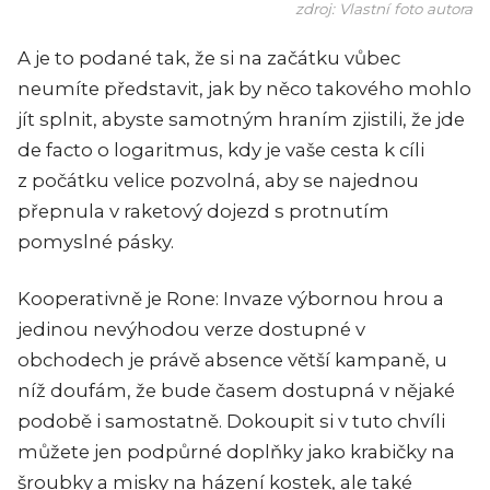
zdroj: Vlastní foto autora
A je to podané tak, že si na začátku vůbec
neumíte představit, jak by něco takového mohlo
jít splnit, abyste samotným hraním zjistili, že jde
de facto o logaritmus, kdy je vaše cesta k cíli
z počátku velice pozvolná, aby se najednou
přepnula v raketový dojezd s protnutím
pomyslné pásky.
Kooperativně je Rone: Invaze výbornou hrou a
jedinou nevýhodou verze dostupné v
obchodech je právě absence větší kampaně, u
níž doufám, že bude časem dostupná v nějaké
podobě i samostatně. Dokoupit si v tuto chvíli
můžete jen podpůrné doplňky jako krabičky na
šroubky a misky na házení kostek, ale také