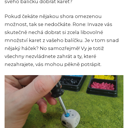
svého balíčku dobrat karet?
Pokud čekáte nějakou shora omezenou
možnost, tak se nedočkáte. Rone: Invaze vás
skutečně nechá dobrat si zcela libovolné
množství karet z vašeho balíčku. Je v tom snad
nějaký háček? No samozřejmě! Vy je totiž
všechny nezvládnete zahrát a ty, které
nezahrajete, vás mohou pěkně potrápit.