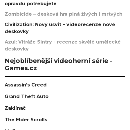
opravdu potřebujete
Zombicide – desková hra plná živých i mrtvých
Civilization: Nový úsvit – videorecenze nové
deskovky
Azul: Vitráže Sintry - recenze skvělé umělecké
deskovky
Nejoblíbenější videoherní série -
Games.cz
Assassin's Creed
Grand Theft Auto
Zaklínač
The Elder Scrolls