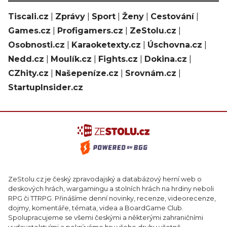
Tiscali.cz
|
Zprávy
|
Sport
|
Ženy
|
Cestování
|
Games.cz
|
Profigamers.cz
|
ZeStolu.cz
|
Osobnosti.cz
|
Karaoketexty.cz
|
Úschovna.cz
|
Nedd.cz
|
Moulík.cz
|
Fights.cz
|
Dokina.cz
|
CZhity.cz
|
Našepeníze.cz
|
Srovnám.cz
|
StartupInsider.cz
ZeStolu.cz je český zpravodajský a databázový herní web o
deskových hrách, wargamingu a stolních hrách na hrdiny neboli
RPG či TTRPG. Přinášíme denní novinky, recenze, videorecenze,
dojmy, komentáře, témata, videa a BoardGame Club.
Spolupracujeme se všemi českými a některými zahraničními