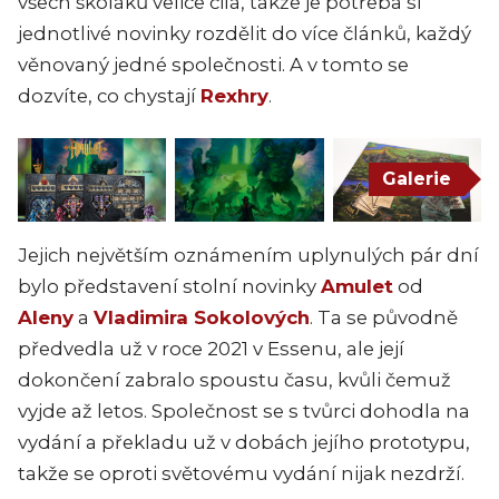
všech školáků velice čilá, takže je potřeba si
jednotlivé novinky rozdělit do více článků, každý
věnovaný jedné společnosti. A v tomto se
dozvíte, co chystají
Rexhry
.
Galerie
Jejich největším oznámením uplynulých pár dní
bylo představení stolní novinky
Amulet
od
Aleny
a
Vladimira Sokolových
. Ta se původně
předvedla už v roce 2021 v Essenu, ale její
dokončení zabralo spoustu času, kvůli čemuž
vyjde až letos. Společnost se s tvůrci dohodla na
vydání a překladu už v dobách jejího prototypu,
takže se oproti světovému vydání nijak nezdrží.