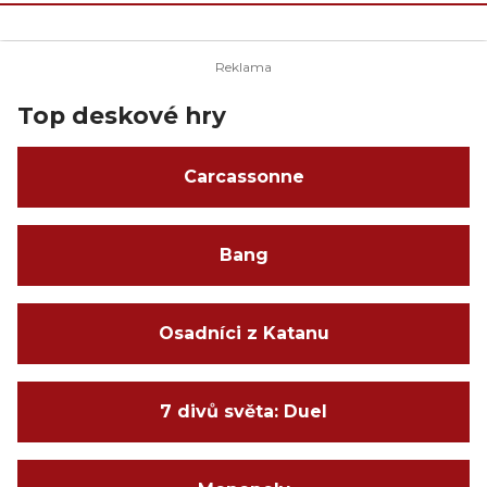
Top deskové hry
Carcassonne
Bang
Osadníci z Katanu
7 divů světa: Duel