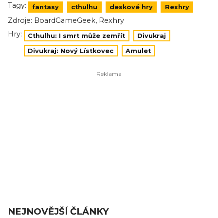
Tagy:
fantasy
cthulhu
deskové hry
Rexhry
,
Zdroje:
BoardGameGeek
Rexhry
Hry:
Cthulhu: I smrt může zemřít
Divukraj
Divukraj: Nový Lístkovec
Amulet
NEJNOVĚJŠÍ ČLÁNKY