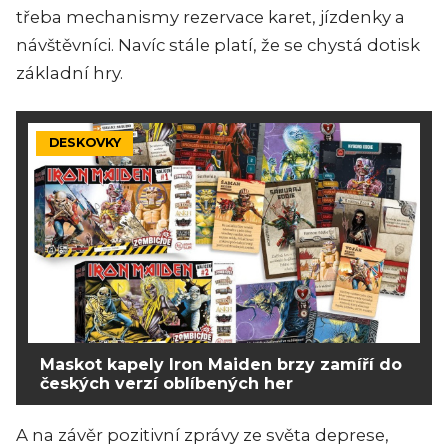
třeba mechanismy rezervace karet, jízdenky a
návštěvníci. Navíc stále platí, že se chystá dotisk
základní hry.
DESKOVKY
Maskot kapely Iron Maiden brzy zamíří do
českých verzí oblíbených her
A na závěr pozitivní zprávy ze světa deprese,