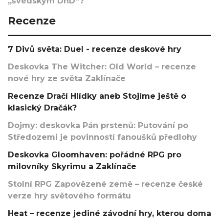
„švédským DnD“?
Recenze
7 Divů světa: Duel - recenze deskové hry
Deskovka The Witcher: Old World – recenze
nové hry ze světa Zaklínače
Recenze Dračí Hlídky aneb Stojíme ještě o
klasický Dračák?
Dojmy: deskovka Pán prstenů: Putování po
Středozemi je povinností fanoušků předlohy
Deskovka Gloomhaven: pořádné RPG pro
milovníky Skyrimu a Zaklínače
Stolní RPG Zapovězené země – recenze české
verze hry světového formátu
Heat – recenze jediné závodní hry, kterou doma