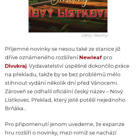
zdroj: Rexhry
Příjemné novinky se nesou také ze stanice již
dříve oznámeného rozšíření
Newleaf
pro
Divukraj
. Vydavatelství úspěšně dokončilo práce
na překladu, takže by se bez problémů mělo
stihnout vydání několik dní před Vánocemi.
Zároveň se odhalil oficiální český název – Nový
Lístkovec. Překlad, který jistě potěší nejednoho
Brňáka...
Pro připomenutí jenom uvedeme, že expanze
hru rozšíří o novinky, mezi nimiž se nachází