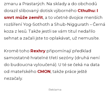
zmaru a Prastarých. Na sklady a do obchodů
dorazil slibovaný dotisk výborného
Cthulhu: I
smrt může zemřít
, a to včetně dvojice menších
rozšíření Yog-Sothoth a Shub-Niggurath – Černá
koza z lesů. Takže jestli se vám titul nedařilo
sehnat a začali jste to oplakávat, už nemusíte.
Kromě toho
Rexhry
připomínají předklad
samostatně hratelné třetí sezóny (druhá není
do budoucna vyloučená). U té se čeká na data
od mateřského
CMON
, takže práce ještě
nezačaly.