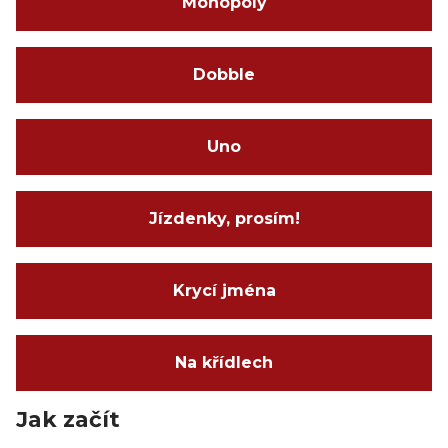
Monopoly
Dobble
Uno
Jízdenky, prosím!
Krycí jména
Na křídlech
Jak začít