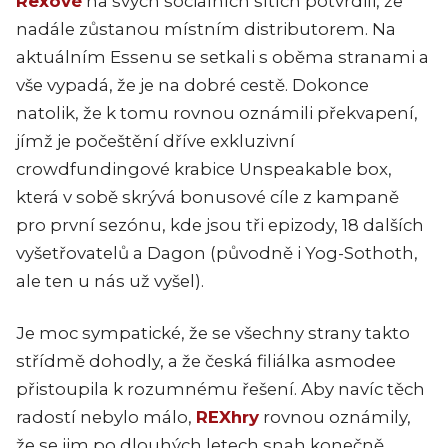
Rexové
na svých sociálních sítích potvrdili, že
nadále zůstanou místním distributorem. Na
aktuálním Essenu se setkali s oběma stranami a
vše vypadá, že je na dobré cestě. Dokonce
natolik, že k tomu rovnou oznámili překvapení,
jímž je počeštění dříve exkluzivní
crowdfundingové krabice Unspeakable box,
která v sobě skrývá bonusové cíle z kampaně
pro první sezónu, kde jsou tři epizody, 18 dalších
vyšetřovatelů a Dagon (původně i Yog-Sothoth,
ale ten u nás už vyšel).
Je moc sympatické, že se všechny strany takto
střídmě dohodly, a že česká filiálka asmodee
přistoupila k rozumnému řešení. Aby navíc těch
radostí nebylo málo,
REXhry
rovnou oznámily,
že se jim po dlouhých letech snah konečně