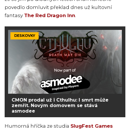
povedlo domluvit překlad dnes už kultovní
fantasy
The Red Dragon Inn
.
DESKOVKY
CMON prodal už i Cthulhu: I smrt může
zemřít. Novým domovem se stává
asmodee
Humorná hříčka ze studia
SlugFest Games