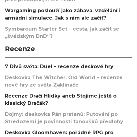
Wargaming poslouží jako zábava, vzdělání i
armádní simulace. Jak s ním ale začít?
Symbaroum Starter Set – cesta, jak začít se
„švédským DnD“?
Recenze
7 Divů světa: Duel - recenze deskové hry
Deskovka The Witcher: Old World – recenze
nové hry ze světa Zaklínače
Recenze Dračí Hlídky aneb Stojíme ještě o
klasický Dračák?
Dojmy: deskovka Pán prstenů: Putování po
Středozemi je povinností fanoušků předlohy
Deskovka Gloomhaven: pořádné RPG pro