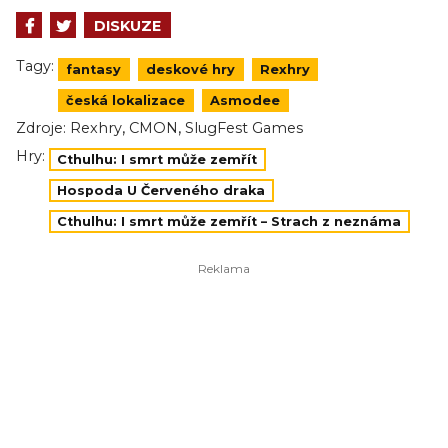
DISKUZE
Tagy:
fantasy
deskové hry
Rexhry
česká lokalizace
Asmodee
,
,
Zdroje:
Rexhry
CMON
SlugFest Games
Hry:
Cthulhu: I smrt může zemřít
Hospoda U Červeného draka
Cthulhu: I smrt může zemřít – Strach z neznáma