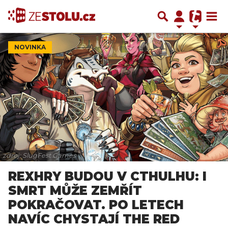
NOVINKA
zdroj: SlugFest Games
REXHRY BUDOU V CTHULHU: I
SMRT MŮŽE ZEMŘÍT
POKRAČOVAT. PO LETECH
NAVÍC CHYSTAJÍ THE RED