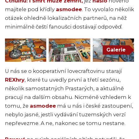
Cthulhu: I smrt může zemřít,
jež
našlo
nového
majitele pod křídly
asmodee
. To vyvolalo několik
otázek ohledně lokalizačních partnerů, na něž
minimálně čeští fanoušci dostávají odpověď.
Galerie
U nás se o kooperativní lovecraftovinu starají
REXhry
, které tu uvedly první a třetí sezónu,
několik samostatných Prastarých, a aktuálně
pracují na dalším obsahu. Nicméně vzhledem k
tomu, že
asmodee
má u nás i české zastoupení,
nebylo jasné, jestli vydávání tuzemských verzí
nepřevezme. A ne, nakonec se tomu nestane.