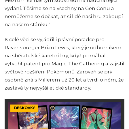
Mezi tím se náš tým soustředí na nadcházející
vydání. Těšíme se na všechny na Gen Conu a
nemůžeme se dočkat, až si lidé naši hru zakoupí
na našem stánku.“
K celé věci se vyjádřil i právní poradce pro
Ravensburger Brian Lewis, který je odborníkem
na sběratelské karetní hry, když pomáhal
vytvořit patent pro Magic: The Gathering a zajistil
světové rozšíření Pokémonů. Zároveň se prý
osobně zná s Millerem už 20 let a tvrdí o něm, že
zastává ty nejvyšší etické standardy.
DESKOVKY