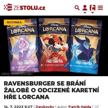
NOVINKA
zdroj: Ravensburger
RAVENSBURGER SE BRÁNÍ
ŽALOBĚ O ODCIZENÉ KARETNÍ
HŘE LORCANA
14. 7. 2023 9:27
|
Deskovky
| autor:
Patrik Hajda
|