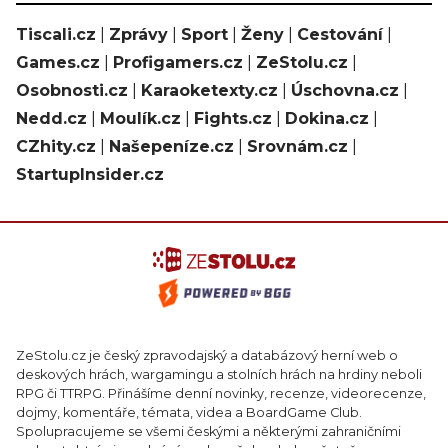
Tiscali.cz
|
Zprávy
|
Sport
|
Ženy
|
Cestování
|
Games.cz
|
Profigamers.cz
|
ZeStolu.cz
|
Osobnosti.cz
|
Karaoketexty.cz
|
Úschovna.cz
|
Nedd.cz
|
Moulík.cz
|
Fights.cz
|
Dokina.cz
|
CZhity.cz
|
Našepeníze.cz
|
Srovnám.cz
|
StartupInsider.cz
ZeStolu.cz je český zpravodajský a databázový herní web o
deskových hrách, wargamingu a stolních hrách na hrdiny neboli
RPG či TTRPG. Přinášíme denní novinky, recenze, videorecenze,
dojmy, komentáře, témata, videa a BoardGame Club.
Spolupracujeme se všemi českými a některými zahraničními