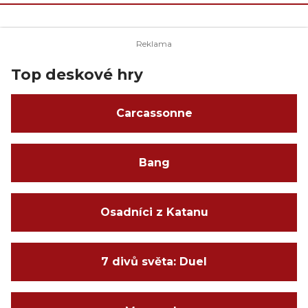
Top deskové hry
Carcassonne
Bang
Osadníci z Katanu
7 divů světa: Duel