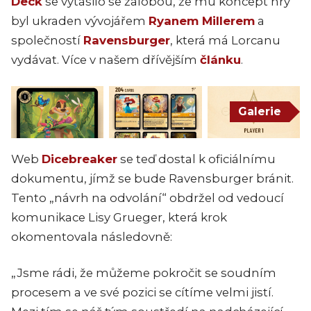
Deck
se vytasilo se žalobou, že mu koncept hry
byl ukraden vývojářem
Ryanem Millerem
a
společností
Ravensburger
, která má Lorcanu
vydávat. Více v našem dřívějším
článku
.
Galerie
Web
Dicebreaker
se teď dostal k oficiálnímu
dokumentu, jímž se bude Ravensburger bránit.
Tento „návrh na odvolání“ obdržel od vedoucí
komunikace Lisy Grueger, která krok
okomentovala následovně:
„Jsme rádi, že můžeme pokročit se soudním
procesem a ve své pozici se cítíme velmi jistí.