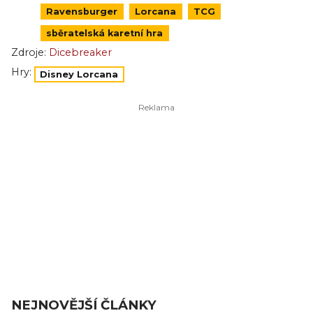
Ravensburger
Lorcana
TCG
sběratelská karetní hra
Zdroje:
Dicebreaker
Hry:
Disney Lorcana
NEJNOVĚJŠÍ ČLÁNKY