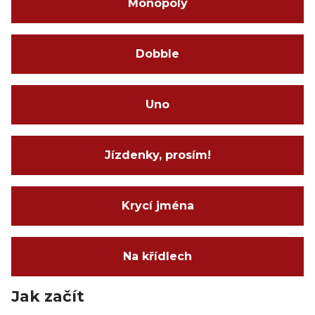
Monopoly
Dobble
Uno
Jízdenky, prosím!
Krycí jména
Na křídlech
Jak začít