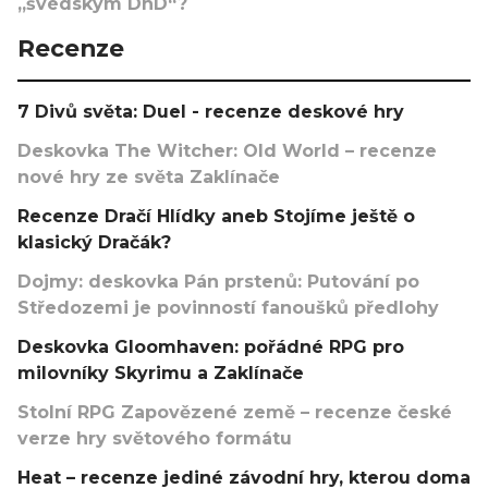
„švédským DnD“?
Recenze
7 Divů světa: Duel - recenze deskové hry
Deskovka The Witcher: Old World – recenze
nové hry ze světa Zaklínače
Recenze Dračí Hlídky aneb Stojíme ještě o
klasický Dračák?
Dojmy: deskovka Pán prstenů: Putování po
Středozemi je povinností fanoušků předlohy
Deskovka Gloomhaven: pořádné RPG pro
milovníky Skyrimu a Zaklínače
Stolní RPG Zapovězené země – recenze české
verze hry světového formátu
Heat – recenze jediné závodní hry, kterou doma