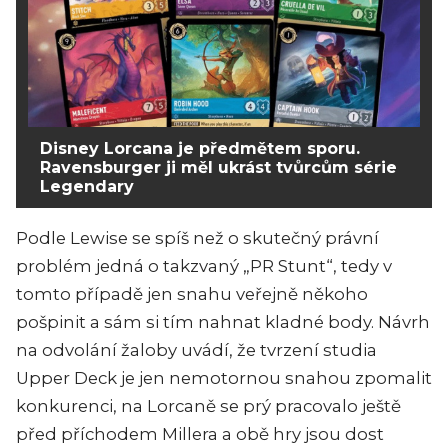
Disney Lorcana je předmětem sporu.
Ravensburger ji měl ukrást tvůrcům série
Legendary
Podle Lewise se spíš než o skutečný právní
problém jedná o takzvaný „PR Stunt“, tedy v
tomto případě jen snahu veřejně někoho
pošpinit a sám si tím nahnat kladné body. Návrh
na odvolání žaloby uvádí, že tvrzení studia
Upper Deck je jen nemotornou snahou zpomalit
konkurenci, na Lorcaně se prý pracovalo ještě
před příchodem Millera a obě hry jsou dost