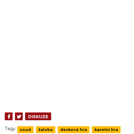
DISKUZE
Tagy:
soud
žaloba
desková hra
karetní hra