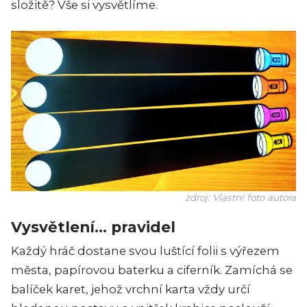
složitě? Vše si vysvětlíme.
zdroj: Vlastní foto autora
Vysvětlení... pravidel
Každý hráč dostane svou luštící folii s výřezem
města, papírovou baterku a ciferník. Zamíchá se
balíček karet, jehož vrchní karta vždy určí