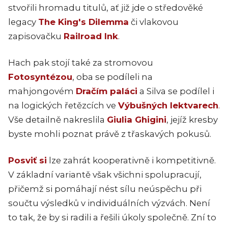
stvořili hromadu titulů, ať již jde o středověké
legacy
The King's Dilemma
či vlakovou
zapisovačku
Railroad Ink
.
Hach pak stojí také za stromovou
Fotosyntézou
, oba se podíleli na
mahjongovém
Dračím paláci
a Silva se podílel i
na logických řetězcích ve
Výbušných lektvarech
.
Vše detailně nakreslila
Giulia Ghigini
, jejíž kresby
byste mohli poznat právě z třaskavých pokusů.
Posviť si
lze zahrát kooperativně i kompetitivně.
V základní variantě však všichni spolupracují,
přičemž si pomáhají nést sílu neúspěchu při
součtu výsledků v individuálních výzvách. Není
to tak, že by si radili a řešili úkoly společně. Zní to