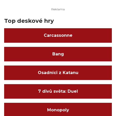
Top deskové hry
Carcassonne
Bang
Osadníci z Katanu
7 divů světa: Duel
Monopoly