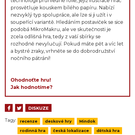
technologii průhledné folie, jejíž ilustrace hráč
prosvětluje kouskem bílého papíru. Nabízí
nezvyklý typ spolupráce, ale lze si ji užít i v
soupeřící variantě. Hledáním postaviček se sice
podobá MikroMakru, ale ve skutečnosti je
zcela odlišná hra, tedy z vaší sbírky se
rozhodně nevylučují. Pokud máte pět a víc let
a bystré zraky, vrhněte se do dobrodružství
nočního pátrání!
Ohodnoťte hru!
Jak hodnotíme?
DISKUZE
Tagy:
recenze
deskové hry
Mindok
rodinná hra
česká lokalizace
dětská hra