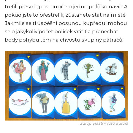
trefili přesně, postoupíte o jedno políčko navíc. A
pokud jste to přestřelili, zůstanete stát na místě.
Jakmile se ti úspěšní posunou kupředu, mohou
se o jakýkoliv počet políček vrátit a přenechat
body pohybu těm na chvostu skupiny pátračů.
zdroj: Vlastní foto autora