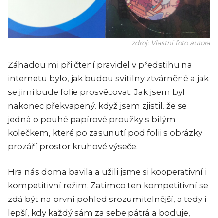
zdroj: Vlastní foto autora
Záhadou mi při čtení pravidel v předstihu na
internetu bylo, jak budou svítilny ztvárněné a jak
se jimi bude folie prosvěcovat. Jak jsem byl
nakonec překvapený, když jsem zjistil, že se
jedná o pouhé papírové proužky s bílým
kolečkem, které po zasunutí pod folii s obrázky
prozáří prostor kruhové výseče.
Hra nás doma bavila a užili jsme si kooperativní i
kompetitivní režim. Zatímco ten kompetitivní se
zdá být na první pohled srozumitelnější, a tedy i
lepší, kdy každý sám za sebe pátrá a boduje,