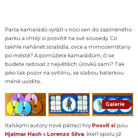
Parta kamarádů vyráží v noci ven do zaplněného
parku a chtějí si posvítit na své sousedy. Co
takhle nahánět strašidla, ovce a mimozemšťany
po městě? A pomůžete kamarádům, či se
budete radovat z největších úlovků sami? Tak
jako tak pozor na svítilnu, se slabou baterkou
méně uvidíte...
Galerie
Italskými autory nové pátrací hry
Posviť si
jsou
Hjalmar Hach
a
Lorenzo Silva
, kteří spolu již