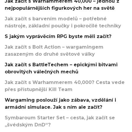
Jak začít s Warhammerem 40,000 – jednou z
nejpopulárnějších figurkových her na světě
Jak začít s barvením modelů – potřebné
nástroje, základní poučky i pokročilé techniky
S jakým vyprávěcím RPG byste měli začít?
Jak začít s Bolt Action – wargamingem
zasazeným do druhé světové války
Jak začít s BattleTechem – epickými bitvami
obrovitých válečných mechů
Jak začít s Warhammerem 40,000? Cesta vede
přes přístupnější Kill Team
Wargaming poslouží jako zábava, vzdělání i
armádní simulace. Jak s ním ale začít?
Symbaroum Starter Set – cesta, jak začít se
„švédským DnD“?