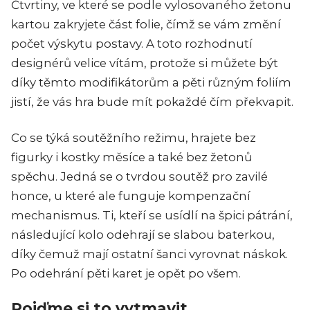
Čtvrtiny, ve které se podle vylosovaného žetonu
kartou zakryjete část folie, čímž se vám změní
počet výskytu postavy. A toto rozhodnutí
designérů velice vítám, protože si můžete být
díky těmto modifikátorům a pěti různým foliím
jistí, že vás hra bude mít pokaždé čím překvapit.
Co se týká soutěžního režimu, hrajete bez
figurky i kostky měsíce a také bez žetonů
spěchu. Jedná se o tvrdou soutěž pro zavilé
honce, u které ale funguje kompenzační
mechanismus. Ti, kteří se usídlí na špici pátrání,
následující kolo odehrají se slabou baterkou,
díky čemuž mají ostatní šanci vyrovnat náskok.
Po odehrání pěti karet je opět po všem.
Pojďme si to vytmavit