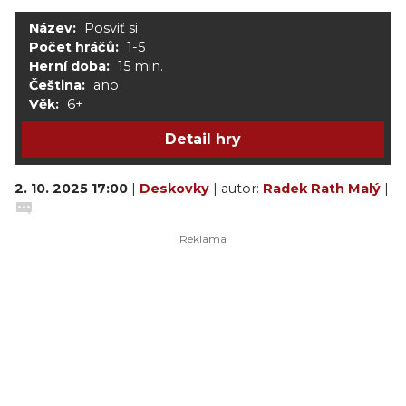
Název:
Posviť si
Počet hráčů:
1-5
Herní doba:
15 min.
Čeština:
ano
Věk:
6+
Detail hry
2. 10. 2025 17:00
|
Deskovky
| autor:
Radek Rath Malý
|