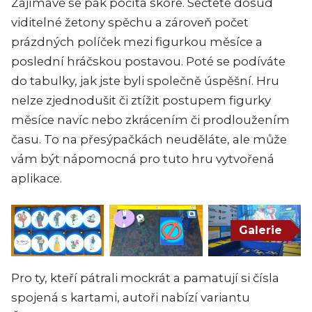
Zajímavě se pak počítá skóre. Sečtete dosud
viditelné žetony spěchu a zároveň počet
prázdných políček mezi figurkou měsíce a
poslední hráčskou postavou. Poté se podíváte
do tabulky, jak jste byli společně úspěšní. Hru
nelze zjednodušit či ztížit postupem figurky
měsíce navíc nebo zkrácením či prodloužením
času. To na přesýpačkách neuděláte, ale může
vám být nápomocná pro tuto hru vytvořená
aplikace.
Galerie
Pro ty, kteří pátrali mockrát a pamatují si čísla
spojená s kartami, autoři nabízí variantu