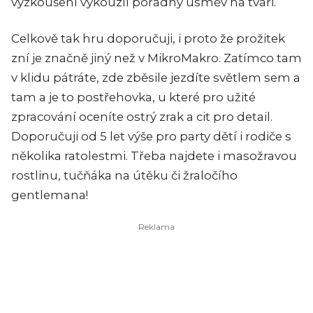
vyzkoušení vykouzlí pořádný úsměv na tváři.
Celkově tak hru doporučuji, i proto že prožitek
zní je značně jiný než v MikroMakro. Zatímco tam
v klidu pátráte, zde zběsile jezdíte světlem sem a
tam a je to postřehovka, u které pro užité
zpracování oceníte ostrý zrak a cit pro detail.
Doporučuji od 5 let výše pro party dětí i rodiče s
několika ratolestmi. Třeba najdete i masožravou
rostlinu, tučňáka na útěku či žraločího
gentlemana!