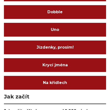
Dobble
Uno
Jízdenky, prosím!
Krycí jména
Na křídlech
Jak začít