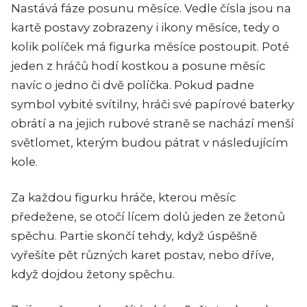
Nastává fáze posunu měsíce. Vedle čísla jsou na
kartě postavy zobrazeny i ikony měsíce, tedy o
kolik políček má figurka měsíce postoupit. Poté
jeden z hráčů hodí kostkou a posune měsíc
navíc o jedno či dvě políčka. Pokud padne
symbol vybité svítilny, hráči své papírové baterky
obrátí a na jejich rubové straně se nachází menší
světlomet, kterým budou pátrat v následujícím
kole.
Za každou figurku hráče, kterou měsíc
předežene, se otočí lícem dolů jeden ze žetonů
spěchu. Partie skončí tehdy, když úspěšně
vyřešíte pět různých karet postav, nebo dříve,
když dojdou žetony spěchu.