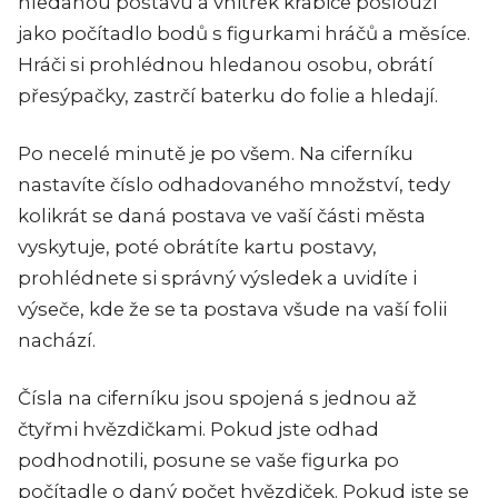
hledanou postavu a vnitřek krabice poslouží
jako počítadlo bodů s figurkami hráčů a měsíce.
Hráči si prohlédnou hledanou osobu, obrátí
přesýpačky, zastrčí baterku do folie a hledají.
Po necelé minutě je po všem. Na ciferníku
nastavíte číslo odhadovaného množství, tedy
kolikrát se daná postava ve vaší části města
vyskytuje, poté obrátíte kartu postavy,
prohlédnete si správný výsledek a uvidíte i
výseče, kde že se ta postava všude na vaší folii
nachází.
Čísla na ciferníku jsou spojená s jednou až
čtyřmi hvězdičkami. Pokud jste odhad
podhodnotili, posune se vaše figurka po
počítadle o daný počet hvězdiček. Pokud jste se