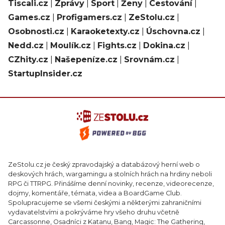
Tiscali.cz
|
Zprávy
|
Sport
|
Ženy
|
Cestování
|
Games.cz
|
Profigamers.cz
|
ZeStolu.cz
|
Osobnosti.cz
|
Karaoketexty.cz
|
Úschovna.cz
|
Nedd.cz
|
Moulík.cz
|
Fights.cz
|
Dokina.cz
|
CZhity.cz
|
Našepeníze.cz
|
Srovnám.cz
|
StartupInsider.cz
ZeStolu.cz je český zpravodajský a databázový herní web o
deskových hrách, wargamingu a stolních hrách na hrdiny neboli
RPG či TTRPG. Přinášíme denní novinky, recenze, videorecenze,
dojmy, komentáře, témata, videa a BoardGame Club.
Spolupracujeme se všemi českými a některými zahraničními
vydavatelstvími a pokrýváme hry všeho druhu včetně
Carcassonne, Osadníci z Katanu, Bang, Magic: The Gathering,