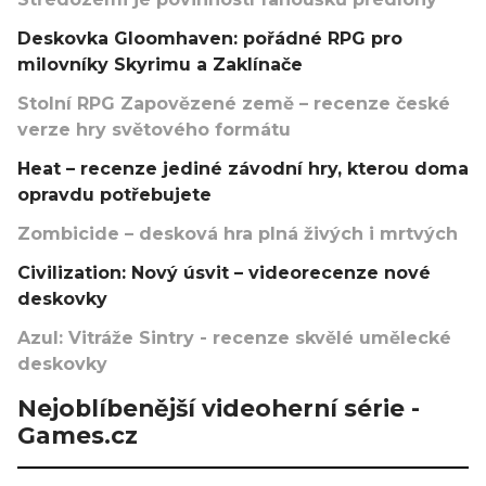
Deskovka Gloomhaven: pořádné RPG pro
milovníky Skyrimu a Zaklínače
Stolní RPG Zapovězené země – recenze české
verze hry světového formátu
Heat – recenze jediné závodní hry, kterou doma
opravdu potřebujete
Zombicide – desková hra plná živých i mrtvých
Civilization: Nový úsvit – videorecenze nové
deskovky
Azul: Vitráže Sintry - recenze skvělé umělecké
deskovky
Nejoblíbenější videoherní série -
Games.cz