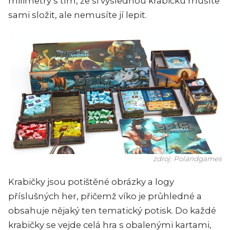
milimetry s tím, že si výslednou krabičku musíte
sami složit, ale nemusíte jí lepit.
zdroj: Polandgames
Krabičky jsou potištěné obrázky a logy
příslušných her, přičemž víko je průhledné a
obsahuje nějaký ten tematický potisk. Do každé
krabičky se vejde celá hra s obalenými kartami,