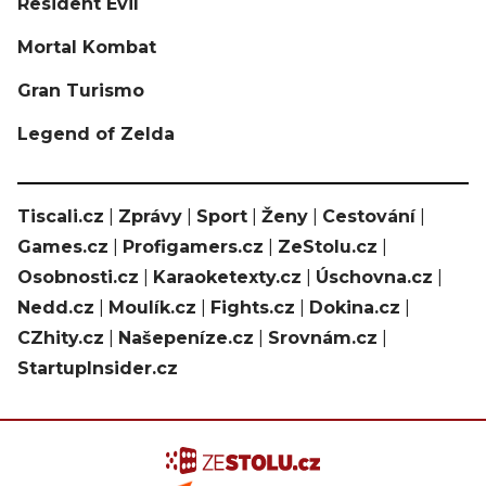
Resident Evil
Mortal Kombat
Gran Turismo
Legend of Zelda
Tiscali.cz
|
Zprávy
|
Sport
|
Ženy
|
Cestování
|
Games.cz
|
Profigamers.cz
|
ZeStolu.cz
|
Osobnosti.cz
|
Karaoketexty.cz
|
Úschovna.cz
|
Nedd.cz
|
Moulík.cz
|
Fights.cz
|
Dokina.cz
|
CZhity.cz
|
Našepeníze.cz
|
Srovnám.cz
|
StartupInsider.cz