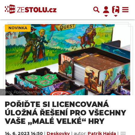
NOVINKA
zdroj: Polandgames
POŘIĎTE SI LICENCOVANÁ
ÚLOŽNÁ ŘEŠENÍ PRO VŠECHNY
VAŠE „MALÉ VELKÉ“ HRY
14. 6. 2023 14:50
|
Deskovky
| autor:
Patrik Hajda
|