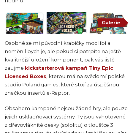
hodinu.
Galerie
Osobně se mi původní krabičky moc líbí a
neměnil bych je, ale pokud si potrpíte na ještě
kvalitnější uložení komponent, pak vás jistě
zaujme
kickstarterová kampaň Tiny Epic
Licensed Boxes
, kterou má na svědomí polské
studio Polandgames, které stojí za úspěšnou
značkou insertů e-Raptor.
Obsahem kampaně nejsou žádné hry, ale pouze
jejich uskladňovací systémy. Ty jsou vyhotovené
z dřevovláknité desky (sololitu) o tloušťce 3