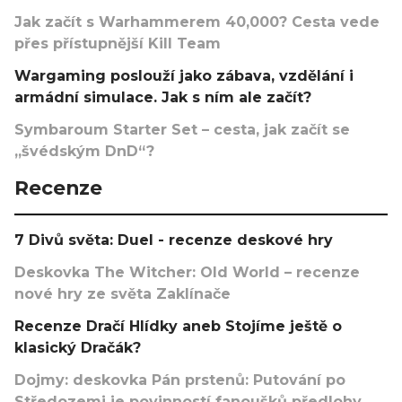
Jak začít s Warhammerem 40,000? Cesta vede
přes přístupnější Kill Team
Wargaming poslouží jako zábava, vzdělání i
armádní simulace. Jak s ním ale začít?
Symbaroum Starter Set – cesta, jak začít se
„švédským DnD“?
Recenze
7 Divů světa: Duel - recenze deskové hry
Deskovka The Witcher: Old World – recenze
nové hry ze světa Zaklínače
Recenze Dračí Hlídky aneb Stojíme ještě o
klasický Dračák?
Dojmy: deskovka Pán prstenů: Putování po
Středozemi je povinností fanoušků předlohy