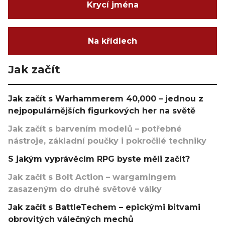
Krycí jména
Na křídlech
Jak začít
Jak začít s Warhammerem 40,000 – jednou z
nejpopulárnějších figurkových her na světě
Jak začít s barvením modelů – potřebné
nástroje, základní poučky i pokročilé techniky
S jakým vyprávěcím RPG byste měli začít?
Jak začít s Bolt Action – wargamingem
zasazeným do druhé světové války
Jak začít s BattleTechem – epickými bitvami
obrovitých válečných mechů