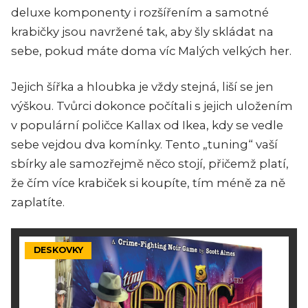
deluxe komponenty i rozšířením a samotné
krabičky jsou navržené tak, aby šly skládat na
sebe, pokud máte doma víc Malých velkých her.
Jejich šířka a hloubka je vždy stejná, liší se jen
výškou. Tvůrci dokonce počítali s jejich uložením
v populární poličce Kallax od Ikea, kdy se vedle
sebe vejdou dva komínky. Tento „tuning“ vaší
sbírky ale samozřejmě něco stojí, přičemž platí,
že čím více krabiček si koupíte, tím méně za ně
zaplatíte.
DESKOVKY