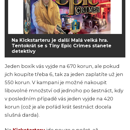
Na Kickstarteru je další Malá velká hra.
Tentokrát se s Tiny Epic Crimes stanete
detektivy
Jeden boxík vás vyjde na 670 korun, ale pokud
jich koupíte třeba 6, tak za jeden zaplatíte už jen
550 korun. V kampani je možné nakoupit
libovolné množství od jednoho po šestnáct, kdy
v posledním případě vás jeden vyjde na 420
korun (což je ale pořád krát šestnáct docela
slušná darda).
Na
Kickstarteru
jde pouze o počet, až