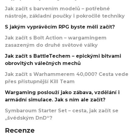
Jak začít s barvením modelů – potřebné
nástroje, základní poučky i pokročilé techniky
S jakým vyprávěcím RPG byste měli začít?
Jak začít s Bolt Action – wargamingem
zasazeným do druhé světové války
Jak začít s BattleTechem – epickými bitvami
obrovitých válečných mechů
Jak začít s Warhammerem 40,000? Cesta vede
přes přístupnější Kill Team
Wargaming poslouží jako zábava, vzdělání i
armádní simulace. Jak s ním ale začít?
Symbaroum Starter Set – cesta, jak začít se
„švédským DnD“?
Recenze