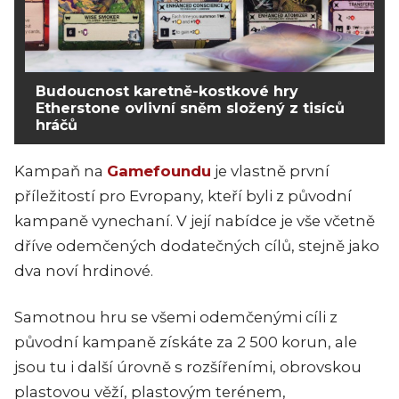
Budoucnost karetně-kostkové hry
Etherstone ovlivní sněm složený z tisíců
hráčů
Kampaň na
Gamefoundu
je vlastně první
příležitostí pro Evropany, kteří byli z původní
kampaně vynechaní. V její nabídce je vše včetně
dříve odemčených dodatečných cílů, stejně jako
dva noví hrdinové.
Samotnou hru se všemi odemčenými cíli z
původní kampaně získáte za 2 500 korun, ale
jsou tu i další úrovně s rozšířeními, obrovskou
plastovou věží, plastovým terénem,