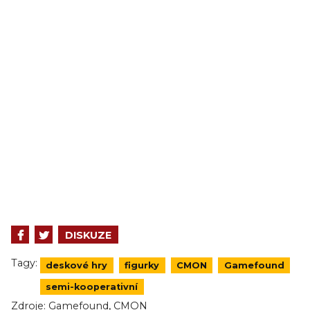
DISKUZE
Tagy:
deskové hry
figurky
CMON
Gamefound
semi-kooperativní
,
Zdroje:
Gamefound
CMON