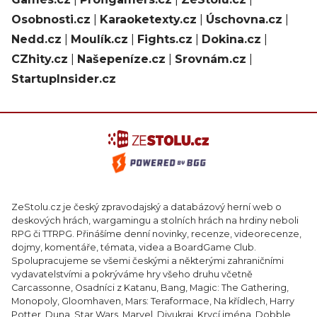
Osobnosti.cz
|
Karaoketexty.cz
|
Úschovna.cz
|
Nedd.cz
|
Moulík.cz
|
Fights.cz
|
Dokina.cz
|
CZhity.cz
|
Našepeníze.cz
|
Srovnám.cz
|
StartupInsider.cz
ZeStolu.cz je český zpravodajský a databázový herní web o
deskových hrách, wargamingu a stolních hrách na hrdiny neboli
RPG či TTRPG. Přinášíme denní novinky, recenze, videorecenze,
dojmy, komentáře, témata, videa a BoardGame Club.
Spolupracujeme se všemi českými a některými zahraničními
vydavatelstvími a pokrýváme hry všeho druhu včetně
Carcassonne, Osadníci z Katanu, Bang, Magic: The Gathering,
Monopoly, Gloomhaven, Mars: Teraformace, Na křídlech, Harry
Potter, Duna, Star Wars, Marvel, Divukraj, Krycí jména, Dobble,