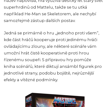
název napovídá, hra využívá desítky let starý svět
superhrdinů od Mattelu, takže se tu utká
například He-Man se Skeletorem, ale nechybí
samozřejmě zástup dalších postav.
Jedná se primárně o hru „jednoho proti všem“,
kde část hráčů kooperuje proti jedinému hráči
ovládajícímu zlouny, ale některé scénáře vám
umožní hrát čistě kooperativně proti hrou
řízenému soupeři. S přípravou hry pomůže
kniha scénářů, které diktují ansámbl figurek pro
jednotlivé strany, podobu bojiště, nejrůznější
efekty a vítězné podmínky.