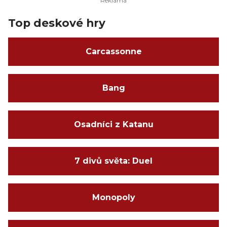
Top deskové hry
Carcassonne
Bang
Osadníci z Katanu
7 divů světa: Duel
Monopoly