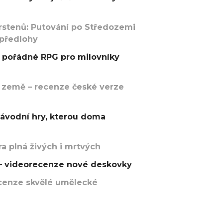
rstenů: Putování po Středozemi
 předlohy
pořádné RPG pro milovníky
 země – recenze české verze
závodní hry, kterou doma
a plná živých i mrtvých
t – videorecenze nové deskovky
recenze skvělé umělecké