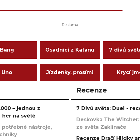
Bang
Osadníci z Katanu
7 divů svět
Uno
Jízdenky, prosím!
Krycí j
Recenze
000 – jednou z
7 Divů světa: Duel - r
 her na světě
Deskovka The Witcher:
 potřebné nástroje,
ze světa Zaklínače
echniky
Recenze Dračí Hlídky an