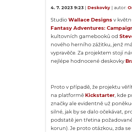
4. 7. 2023 9:23
|
Deskovky
| autor:
O
Studio
Wallace Designs
v květn
Fantasy Adventures: Campaig
kultovních gamebooků od
Stev
nového herního zážitku, jenž má
vypravěče. Za projektem stojí n
nejlépe hodnocené deskovky
Br
Proto v případě, že projektu vě
na platformě
Kickstarter
, kde p
značky ale evidentně už poněkud
silné, jak by se dalo očekávat, p
podstatě jen třetina požadované 
korun). Je proto otázkou, zda se