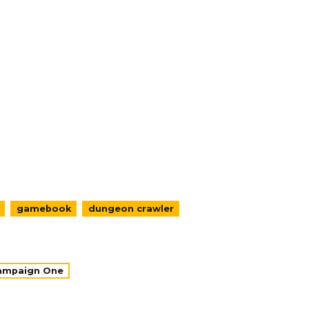
gamebook
dungeon crawler
Campaign One