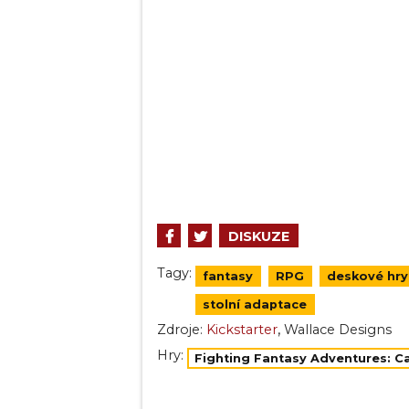
DISKUZE
Tagy:
fantasy
RPG
deskové hry
stolní adaptace
,
Zdroje:
Kickstarter
Wallace Designs
Hry:
Fighting Fantasy Adventures: 