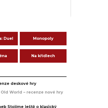
a: Duel
Monopoly
ména
Na křídlech
ecenze deskové hry
 Old World – recenze nové hry
eb Stojíme ještě o klasický