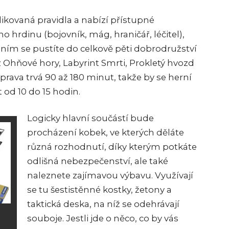
kovaná pravidla a nabízí přístupné
ho hrdinu (bojovník, mág, hraničář, léčitel),
 ním se pustíte do celkově pěti dobrodružství
 Ohňové hory, Labyrint Smrti, Prokletý hvozd
ýprava trvá 90 až 180 minut, takže by se herní
od 10 do 15 hodin.
Logicky hlavní součástí bude
procházení kobek, ve kterých děláte
různá rozhodnutí, díky kterým potkáte
odlišná nebezpečenství, ale také
naleznete zajímavou výbavu. Využívají
se tu šestistěnné kostky, žetony a
taktická deska, na níž se odehrávají
souboje. Jestli jde o něco, co by vás