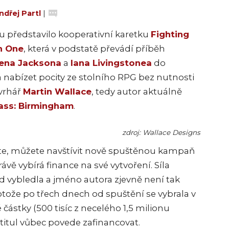
ndřej Partl
|
u představilo kooperativní karetku
Fighting
n One
, která v podstatě převádí příběh
ena Jacksona
a
Iana Livingstonea
do
 nabízet pocity ze stolního RPG bez nutnosti
ávrhář
Martin Wallace
, tedy autor aktuálně
ass: Birmingham
.
zdroj: Wallace Designs
říte, můžete navštívit nově spuštěnou kampaň
rávě vybírá finance na své vytvoření. Síla
 vybledla a jméno autora zjevně není tak
rotože po třech dnech od spuštění se vybrala v
částky (500 tisíc z necelého 1,5 milionu
 titul vůbec povede zafinancovat.