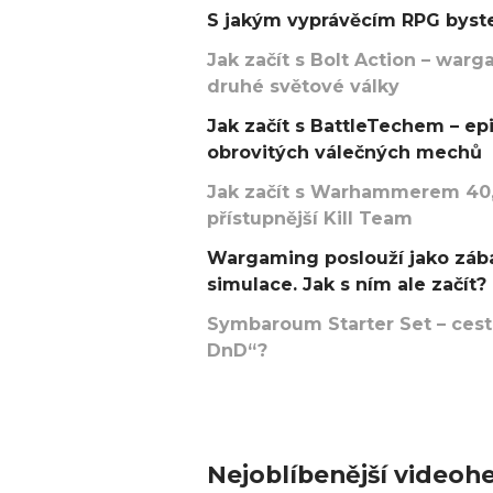
S jakým vyprávěcím RPG byste
Jak začít s Bolt Action – w
druhé světové války
Jak začít s BattleTechem – ep
obrovitých válečných mechů
Jak začít s Warhammerem 40,
přístupnější Kill Team
Wargaming poslouží jako zába
simulace. Jak s ním ale začít?
Symbaroum Starter Set – cesta
DnD“?
Nejoblíbenější videohe