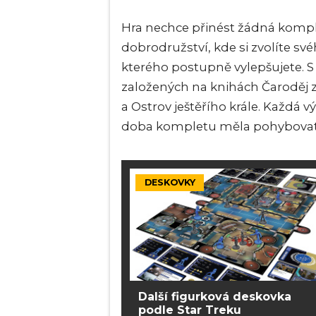
Hra nechce přinést žádná kompli
dobrodružství, kde si zvolíte své
kterého postupně vylepšujete. S
založených na knihách Čaroděj z
a Ostrov ještěřího krále. Každá v
doba kompletu měla pohybovat 
DESKOVKY
Další figurková deskovka
podle Star Treku