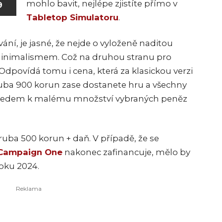
mohlo bavit, nejlépe zjistíte přímo v
9
Tabletop Simulatoru
.
ání, je jasné, že nejde o vyloženě naditou
s minimalismem. Což na druhou stranu pro
Odpovídá tomu i cena, která za klasickou verzi
ruba 900 korun zase dostanete hru a všechny
vzhledem k malému množství vybraných peněz
uba 500 korun + daň. V případě, že se
 Campaign One
nakonec zafinancuje, mělo by
roku 2024.