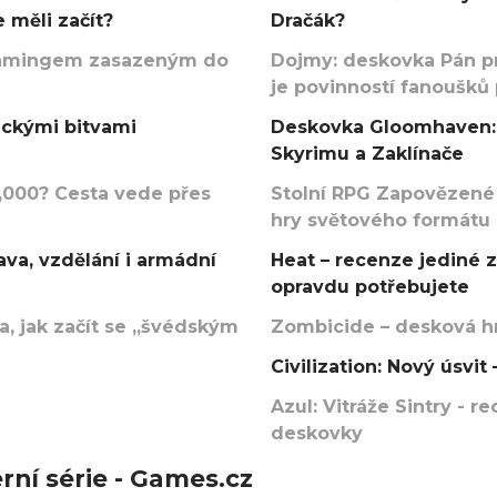
 měli začít?
Dračák?
argamingem zasazeným do
Dojmy: deskovka Pán p
je povinností fanoušků
ickými bitvami
Deskovka Gloomhaven: 
Skyrimu a Zaklínače
000? Cesta vede přes
Stolní RPG Zapovězené
hry světového formátu
va, vzdělání i armádní
Heat – recenze jediné 
opravdu potřebujete
, jak začít se „švédským
Zombicide – desková hr
Civilization: Nový úsvi
Azul: Vitráže Sintry - 
deskovky
rní série - Games.cz