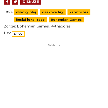
DISKUZE
Tagy:
olivový olej
deskové hry
karetní hra
česká lokalizace
Bohemian Games
,
Zdroje:
Bohemian Games
Pythagoras
Hry:
Olivy