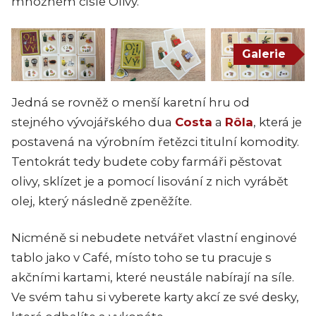
množném čísle Olivy.
Galerie
Jedná se rovněž o menší karetní hru od
stejného vývojářského dua
Costa
a
Rôla
, která je
postavená na výrobním řetězci titulní komodity.
Tentokrát tedy budete coby farmáři pěstovat
olivy, sklízet je a pomocí lisování z nich vyrábět
olej, který následně zpeněžíte.
Nicméně si nebudete netvářet vlastní enginové
tablo jako v Café, místo toho se tu pracuje s
akčními kartami, které neustále nabírají na síle.
Ve svém tahu si vyberete karty akcí ze své desky,