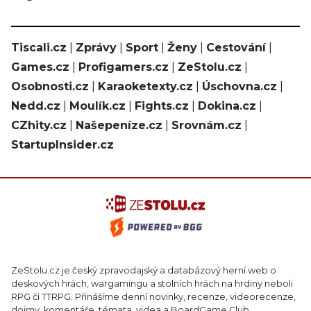
Tiscali.cz
|
Zprávy
|
Sport
|
Ženy
|
Cestování
|
Games.cz
|
Profigamers.cz
|
ZeStolu.cz
|
Osobnosti.cz
|
Karaoketexty.cz
|
Úschovna.cz
|
Nedd.cz
|
Moulík.cz
|
Fights.cz
|
Dokina.cz
|
CZhity.cz
|
Našepeníze.cz
|
Srovnám.cz
|
StartupInsider.cz
ZeStolu.cz je český zpravodajský a databázový herní web o
deskových hrách, wargamingu a stolních hrách na hrdiny neboli
RPG či TTRPG. Přinášíme denní novinky, recenze, videorecenze,
dojmy, komentáře, témata, videa a BoardGame Club.