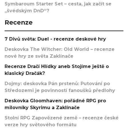
Symbaroum Starter Set – cesta, jak začít se
„švédským DnD“?
Recenze
7 Divů světa: Duel - recenze deskové hry
Deskovka The Witcher: Old World – recenze
nové hry ze světa Zaklínače
Recenze Dračí Hlídky aneb Stojíme ještě o
klasický Dračák?
Dojmy: deskovka Pán prstenů: Putování po
Středozemi je povinností fanoušků předlohy
Deskovka Gloomhaven: pořádné RPG pro
milovníky Skyrimu a Zaklínače
Stolní RPG Zapovězené země – recenze české
verze hry světového formátu