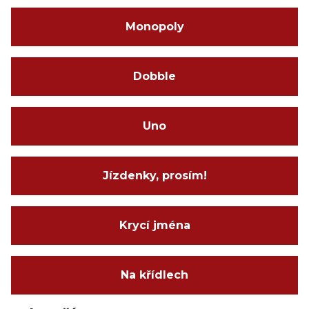
Monopoly
Dobble
Uno
Jízdenky, prosím!
Krycí jména
Na křídlech