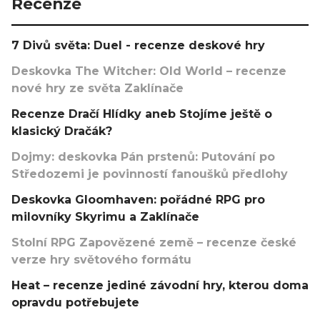
Recenze
7 Divů světa: Duel - recenze deskové hry
Deskovka The Witcher: Old World – recenze
nové hry ze světa Zaklínače
Recenze Dračí Hlídky aneb Stojíme ještě o
klasický Dračák?
Dojmy: deskovka Pán prstenů: Putování po
Středozemi je povinností fanoušků předlohy
Deskovka Gloomhaven: pořádné RPG pro
milovníky Skyrimu a Zaklínače
Stolní RPG Zapovězené země – recenze české
verze hry světového formátu
Heat – recenze jediné závodní hry, kterou doma
opravdu potřebujete