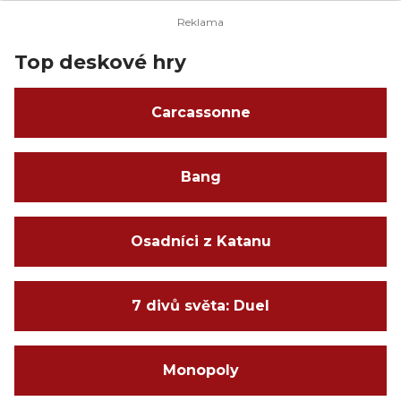
Top deskové hry
Carcassonne
Bang
Osadníci z Katanu
7 divů světa: Duel
Monopoly