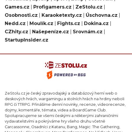
Games.cz
|
Profigamers.cz
|
ZeStolu.cz
|
Osobnosti.cz
|
Karaoketexty.cz
|
Úschovna.cz
|
Nedd.cz
|
Moulík.cz
|
Fights.cz
|
Dokina.cz
|
CZhity.cz
|
Našepeníze.cz
|
Srovnám.cz
|
StartupInsider.cz
ZeStolu.cz je český zpravodajský a databázový herní web o
deskových hrách, wargamingu a stolních hrách na hrdiny neboli
RPG či TTRPG. Přinášíme denní novinky, recenze, videorecenze,
dojmy, komentáře, témata, videa a BoardGame Club.
Spolupracujeme se všemi českými a některými zahraničními
vydavatelstvími a pokrýváme hry všeho druhu včetně
Carcassonne, Osadníci z Katanu, Bang, Magic: The Gathering,