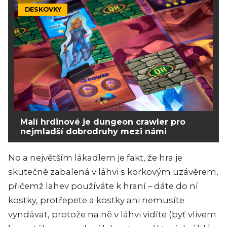
DESKOVKY
Malí hrdinové je dungeon crawler pro
nejmladší dobrodruhy mezi námi
No a největším lákadlem je fakt, že hra je
skutečně zabalená v láhvi s korkovým uzávěrem,
přičemž lahev používáte k hraní – dáte do ní
kostky, protřepete a kostky ani nemusíte
vyndávat, protože na ně v láhvi vidíte (byť vlivem