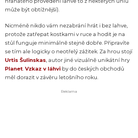
hranatého provedení lahve to z některých úhlů
může být obtížnější).
Nicméně nikdo vám nezabrání hrát i bez lahve,
protože zatřepat kostkami v ruce a hodit je na
stůl funguje minimálně stejně dobře. Připravíte
se tím ale logicky o neotřelý zážitek. Za hrou stojí
Urtis Šulinskas
, autor jiné vizuálně unikátní hry
Planet
.
Vzkaz v láhvi
by do českých obchodů
měl dorazit v závěru letošního roku.