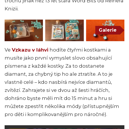
trochu jinak než 13 let stará Word Bits od Reinera
Knizii.
Galerie
Ve
Vzkazu v láhvi
hodíte čtyřmi kostkami a
musíte jako první vymyslet slovo obsahující
písmena z každé kostky. Za to dostanete
diamant, za chybný tip ho ale ztratíte. A to je
vlastně celé – kdo nasbírá nejvíce diamantů,
zvítězí. Zahrajete si ve dvou až šesti hráčích,
dohráno byste měli mít do 15 minut a hru si
můžete zpestřit několika módy (přístupnějším
pro děti i komplikovanějším pro náročné).