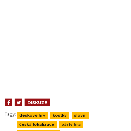
DISKUZE
Tagy:
deskové hry
kostky
slovní
česká lokalizace
párty hra