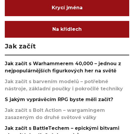
Krycí jména
Na křídlech
Jak začít
Jak začít s Warhammerem 40,000 – jednou z
nejpopulárnějších figurkových her na světě
Jak začít s barvením modelů – potřebné
nástroje, základní poučky i pokročilé techniky
S jakým vyprávěcím RPG byste měli začít?
Jak začít s Bolt Action – wargamingem
zasazeným do druhé světové války
Jak začít s BattleTechem – epickými bitvami