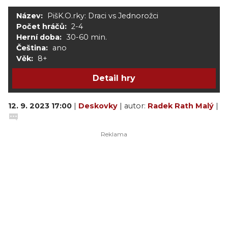
Název:
PišK.O.rky: Draci vs Jednorožci
Počet hráčů:
2-4
Herní doba:
30-60 min.
Čeština:
ano
Věk:
8+
Detail hry
12. 9. 2023 17:00
|
Deskovky
| autor:
Radek Rath Malý
|