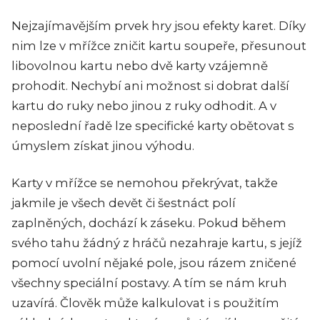
Nejzajímavějším prvek hry jsou efekty karet. Díky
nim lze v mřížce zničit kartu soupeře, přesunout
libovolnou kartu nebo dvě karty vzájemně
prohodit. Nechybí ani možnost si dobrat další
kartu do ruky nebo jinou z ruky odhodit. A v
neposlední řadě lze specifické karty obětovat s
úmyslem získat jinou výhodu.
Karty v mřížce se nemohou překrývat, takže
jakmile je všech devět či šestnáct polí
zaplněných, dochází k záseku. Pokud během
svého tahu žádný z hráčů nezahraje kartu, s jejíž
pomocí uvolní nějaké pole, jsou rázem zničené
všechny speciální postavy. A tím se nám kruh
uzavírá. Člověk může kalkulovat i s použitím