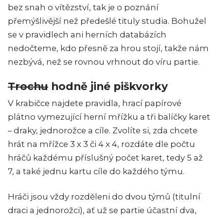
bez snah o vítězství, tak je o poznání
přemýšlivější než předešlé tituly studia. Bohužel
se v pravidlech ani herních databázích
nedočteme, kdo přesně za hrou stojí, takže nám
nezbývá, než se rovnou vrhnout do víru partie.
Trochu
hodně jiné piškvorky
V krabičce najdete pravidla, hrací papírové
plátno vymezující herní mřížku a tři balíčky karet
– draky, jednorožce a cíle. Zvolíte si, zda chcete
hrát na mřížce 3 x 3 či 4 x 4, rozdáte dle počtu
hráčů každému příslušný počet karet, tedy 5 až
7, a také jednu kartu cíle do každého týmu.
Hráči jsou vždy rozděleni do dvou týmů (titulní
draci a jednorožci), ať už se partie účastní dva,