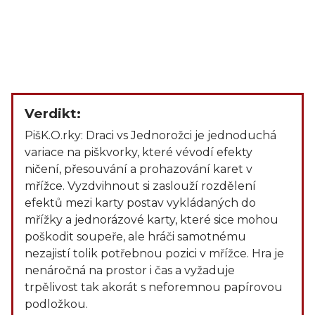
Verdikt:
PišK.O.rky: Draci vs Jednorožci je jednoduchá
variace na piškvorky, které vévodí efekty
ničení, přesouvání a prohazování karet v
mřížce. Vyzdvihnout si zaslouží rozdělení
efektů mezi karty postav vykládaných do
mřížky a jednorázové karty, které sice mohou
poškodit soupeře, ale hráči samotnému
nezajistí tolik potřebnou pozici v mřížce. Hra je
nenáročná na prostor i čas a vyžaduje
trpělivost tak akorát s neforemnou papírovou
podložkou.