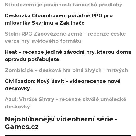
Středozemi je povinností fanoušků předlohy
Deskovka Gloomhaven: pořádné RPG pro
milovníky Skyrimu a Zaklínače
Stolní RPG Zapovězené země – recenze české
verze hry světového formátu
Heat – recenze jediné závodní hry, kterou doma
opravdu potřebujete
Zombicide – desková hra plná živých i mrtvých
Civilization: Nový úsvit – videorecenze nové
deskovky
Azul: Vitráže Sintry - recenze skvělé umělecké
deskovky
Nejoblíbenější videoherní série -
Games.cz