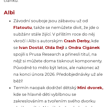
článku:
Albi
Závodní souboje jsou zábavou už od
Flatoutu
, takže se nemůžete divit, že jde o
subžánr stále žijící. V příštím roce do něj
vkročí i Albi s autorským
Crash Derby,
kde
se
Ivan Dostál
,
Olda Rejl
a
Ondra Cigánek
spojili s Prusa Research a přinesli titul, na
nějž si můžete doma tisknout komponenty.
Původně to mělo být letos, ale nakonec až
na konci února 2026. Předobjednávky už ale
běží!
Termín naopak dodržel dětský
Mini dvorek,
kde se hlavně děti vyblbnou se
zakreslováním a tvořením svého dvorku