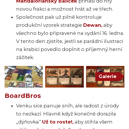
Mandalorianský balíček
přináší do hry
novou frakci a možnost hrát až ve třech.
Společnost pak už pilně kontroluje
produkční vzorek strategie
Dewan,
aby
všechno bylo připravené na vydání 16. ledna.
V tento den zjistíte, jestli se parádní ilustraci
na krabici povedlo doplnit o příjemný herní
zážitek.
Galerie
BoardBros
Venku sice panuje sníh, ale radost z úrody
to nezkazí. Hlavně když konečně dorazila
„dýňovka“
Už to roste!,
aby stihla všem