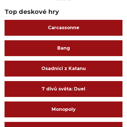
Top deskové hry
Carcassonne
Bang
Osadníci z Katanu
7 divů světa: Duel
Monopoly