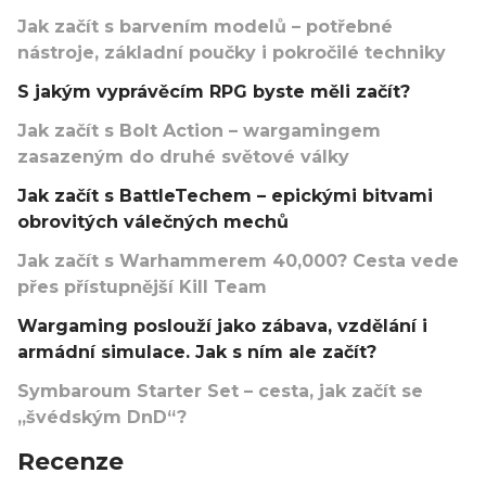
Jak začít s barvením modelů – potřebné
nástroje, základní poučky i pokročilé techniky
S jakým vyprávěcím RPG byste měli začít?
Jak začít s Bolt Action – wargamingem
zasazeným do druhé světové války
Jak začít s BattleTechem – epickými bitvami
obrovitých válečných mechů
Jak začít s Warhammerem 40,000? Cesta vede
přes přístupnější Kill Team
Wargaming poslouží jako zábava, vzdělání i
armádní simulace. Jak s ním ale začít?
Symbaroum Starter Set – cesta, jak začít se
„švédským DnD“?
Recenze