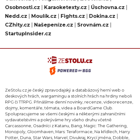
Osobnosti.cz
|
Karaoketexty.cz
|
Úschovna.cz
|
Nedd.cz
|
Moulík.cz
|
Fights.cz
|
Dokina.cz
|
CZhity.cz
|
Našepeníze.cz
|
Srovnám.cz
|
StartupInsider.cz
ZeStolu.cz je český zpravodajský a databázový herní web o
deskových hrách, wargamingu a stolních hrách na hrdiny neboli
RPG či TTRPG. Přinášíme denní novinky, recenze, videorecenze,
dojmy, komentáře, témata, videa a BoardGame Club.
Spolupracujeme se všemi českými a některými zahraničními
vydavatelstvími a pokrýváme hry všeho druhu včetně
Carcassonne, Osadníci z Katanu, Bang, Magic: The Gathering,
Monopoly, Gloomhaven, Mars: Teraformace, Na křídlech, Harry
Potter, Duna, Star Wars, Marvel, Divukraj, Krycí jména, Dobble,