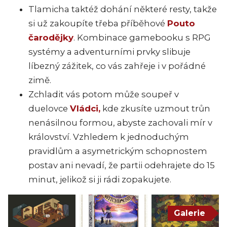
Tlamicha taktéž dohání některé resty, takže
si už zakoupíte třeba příběhové
Pouto
čarodějky
. Kombinace gamebooku s RPG
systémy a adventurními prvky slibuje
líbezný zážitek, co vás zahřeje i v pořádné
zimě.
Zchladit vás potom může soupeř v
duelovce
Vládci,
kde zkusíte uzmout trůn
nenásilnou formou, abyste zachovali mír v
království. Vzhledem k jednoduchým
pravidlům a asymetrickým schopnostem
postav ani nevadí, že partii odehrajete do 15
minut, jelikož si ji rádi zopakujete.
Galerie