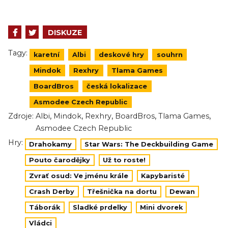
DISKUZE
Tagy:
karetní
Albi
deskové hry
souhrn
Mindok
Rexhry
Tlama Games
BoardBros
česká lokalizace
Asmodee Czech Republic
,
,
,
,
,
Zdroje:
Albi
Mindok
Rexhry
BoardBros
Tlama Games
Asmodee Czech Republic
Hry:
Drahokamy
Star Wars: The Deckbuilding Game
Pouto čarodějky
Už to roste!
Zvrať osud: Ve jménu krále
Kapybaristé
Crash Derby
Třešnička na dortu
Dewan
Táborák
Sladké prdelky
Mini dvorek
Vládci