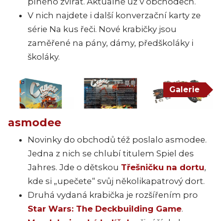
plného zvířat. Aktuálně už v obchodech.
V nich najdete i další konverzační karty ze
série Na kus řeči. Nové krabičky jsou
zaměřené na pány, dámy, předškoláky i
školáky.
Galerie
asmodee
Novinky do obchodů též poslalo asmodee.
Jedna z nich se chlubí titulem Spiel des
Jahres. Jde o dětskou
Třešničku na dortu
,
kde si „upečete“ svůj několikapatrový dort.
Druhá vydaná krabička je rozšířením pro
Star Wars: The Deckbuilding Game
.