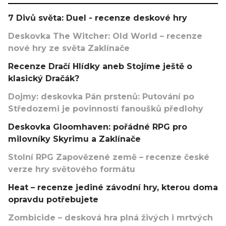
7 Divů světa: Duel - recenze deskové hry
Deskovka The Witcher: Old World – recenze
nové hry ze světa Zaklínače
Recenze Dračí Hlídky aneb Stojíme ještě o
klasický Dračák?
Dojmy: deskovka Pán prstenů: Putování po
Středozemi je povinností fanoušků předlohy
Deskovka Gloomhaven: pořádné RPG pro
milovníky Skyrimu a Zaklínače
Stolní RPG Zapovězené země – recenze české
verze hry světového formátu
Heat – recenze jediné závodní hry, kterou doma
opravdu potřebujete
Zombicide – desková hra plná živých i mrtvých