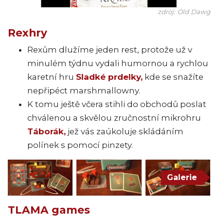
zdroj: Old Dawg
Rexhry
Rexům dlužíme jeden rest, protože už v
minulém týdnu vydali humornou a rychlou
karetní hru
Sladké prdelky,
kde se snažíte
nepřipéct marshmallowny.
K tomu ještě včera stihli do obchodů poslat
chválenou a skvělou zručnostní mikrohru
Táborák,
jež vás zaúkoluje skládáním
polínek s pomocí pinzety.
Galerie
TLAMA games