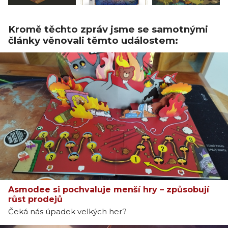
Kromě těchto zpráv jsme se samotnými
články věnovali těmto událostem:
Asmodee si pochvaluje menší hry – způsobují
růst prodejů
Čeká nás úpadek velkých her?