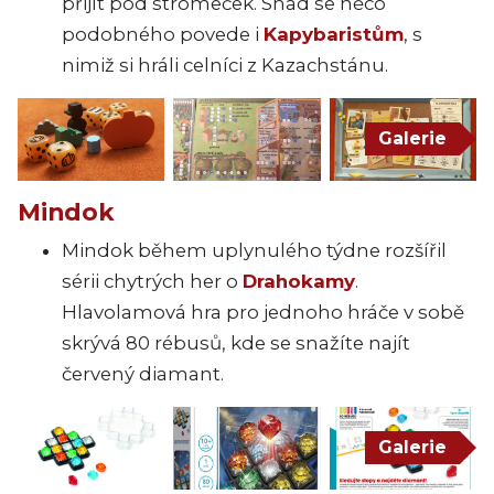
přijít pod stromeček. Snad se něco
podobného povede i
Kapybaristům
, s
nimiž si hráli
celníci z Kazachstánu.
Galerie
Mindok
Mindok během uplynulého týdne rozšířil
sérii chytrých her o
Drahokamy
.
Hlavolamová hra pro jednoho hráče v sobě
skrývá 80 rébusů, kde se snažíte najít
červený diamant.
Galerie