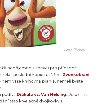
zdroj: Piatnik
ložit nepříjemnou zprávu pro případné
mizela i poslední kopie rozšíření
Zvonkobraní
o něm vaše knihovna prahla, neměli byste
.
ů podívá
Drákula vs. Van Helsing
. Dorazil na
ydání této krvelačné dvojkovky s