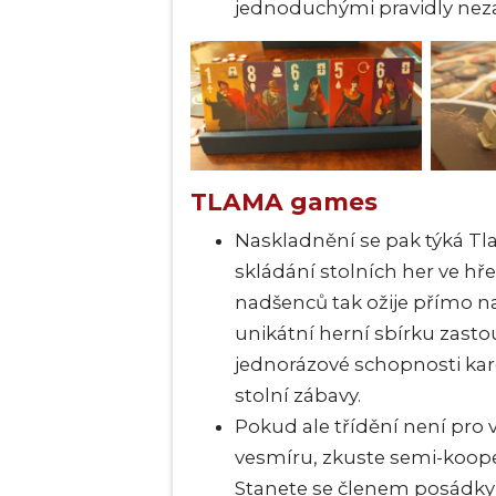
jednoduchými pravidly nezad
TLAMA games
Naskladnění se pak týká Tla
skládání stolních her ve hř
nadšenců tak ožije přímo na
unikátní herní sbírku za
jednorázové schopnosti karet,
stolní zábavy.
Pokud ale třídění není pro v
vesmíru, zkuste semi-koop
Stanete se členem posádky