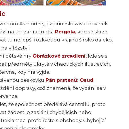
ic
avně pro Asmodee, jež přineslo zával novinek.
zí na trh zahradnická
Pergola,
kde se skrze
at tu nejlepší rozkvetlou krajinu široko daleko,
na vítězství.
ní dětské hry
Obrázkové zrcadlení,
kde se s
at předměty ukryté v chaotických ilustracích.
ervna, kdy hra vyjde.
ekávanou deskovku
Pán prstenů: Osud
oždění dopravy, což znamená, že vydání se v
ervence.
dět, že společnost předělává centrálu, proto
vat žádosti o zaslání chybějících nebo
eklamaci proto řešte s obchody. Chybějící
espoň elektronicky.