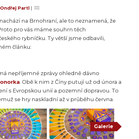
Ondřej Partl
|
 nachází na Brnohraní, ale to neznamená, že
 Proto pro vás máme souhrn těch
českého rybníčku. Ty větší jsme odbavili,
ném článku:
y má nepříjemné zprávy ohledně dávno
onorka
. Obě k nim z Číny putují už od února a
lení s Evropskou unií a pozemní dopravou. To
muž se hry naskladní až v průběhu června.
Galerie