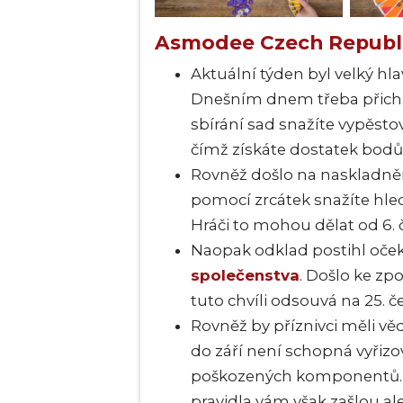
Asmodee Czech Republ
Aktuální týden byl velký hl
Dnešním dnem třeba přichá
sbírání sad snažíte vypěstov
čímž získáte dostatek bodů 
Rovněž došlo na naskladně
pomocí zrcátek snažíte hled
Hráči to mohou dělat od 6. č
Naopak odklad postihl oč
společenstva
. Došlo ke zp
tuto chvíli odsouvá na 25. č
Rovněž by příznivci měli vě
do září není schopná vyřizo
poškozených komponentů. R
pravidla vám však zašlou al