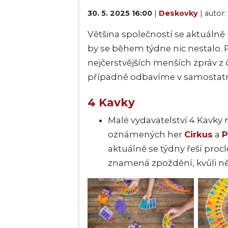
30. 5. 2025 16:00
|
Deskovky
| autor:
Většina společností se aktuálně
by se během týdne nic nestalo.
nejčerstvějších menších zpráv z 
případně odbavíme v samostat
4 Kavky
Malé vydavatelství 4 Kavk
oznámených her
Cirkus
a
P
aktuálně se týdny řeší proc
znamená zpoždění, kvůli ně