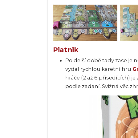
Piatnik
Po delší době tady zase je
vydal rychlou karetní hru
G
hráče (2 až 6 přísedících) j
podle zadaní. Svižná věc zhr