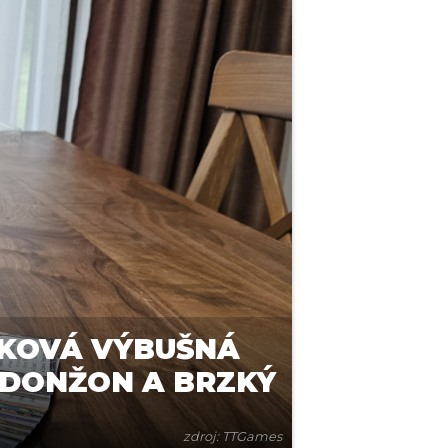
SKOVÁ VÝBUŠNÁ
 DONŽON A BRZKÝ
zdroj: TTGames