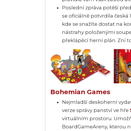
Poslední zpráva potěší př
se oficiálně potvrdila česká
kde se snažíte dostat na ko
nástrahy položenými soupeři
překlápěcí herní plán. Zní t
Bohemian Games
Nejmladší deskoherní vydavat
verze správy panství ve hře
virtuálním prostoru. Umožňu
BoardGameAreny, kterou n