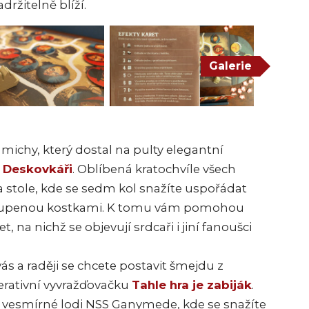
ržitelně blíží.
Galerie
michy, který dostal na pulty elegantní
e
Deskovkáři
. Oblíbená kratochvíle všech
 stole, kde se sedm kol snažíte uspořádat
stoupenou kostkami. K tomu vám pomohou
 na nichž se objevují srdcaři i jiní fanoušci
ás a raději se chcete postavit šmejdu z
erativní vyvražďovačku
Tahle hra je zabiják
.
 vesmírné lodi NSS Ganymede, kde se snažíte