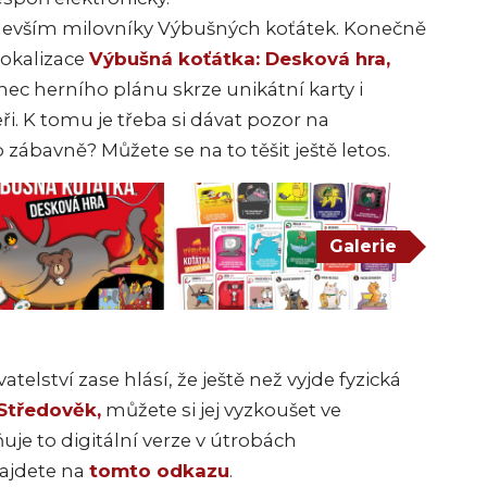
edevším milovníky Výbušných koťátek. Konečně
 lokalizace
Výbušná koťátka: Desková hra,
nec herního plánu skrze unikátní karty i
. K tomu je třeba si dávat pozor na
o zábavně? Můžete se na to těšit ještě letos.
Galerie
elství zase hlásí, že ještě než vyjde fyzická
Středověk,
můžete si jej vyzkoušet ve
je to digitální verze v útrobách
ajdete na
tomto odkazu
.