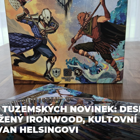
 TUZEMSKÝCH NOVINEK: DE
ŽENÝ IRONWOOD, KULTOVNÍ
VAN HELSINGOVI