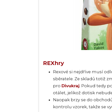
REXhry
Rexové si nejdříve musí od
sběratele. Ze skladů totiž z
pro
Divukraj
. Pokud tedy p
otálet, jelikož dotisk nebude
Naopak brzy se do obchod
kontrolu vzorek, takže se v