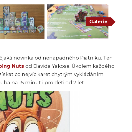
Galerie
 nějaká novinka od nenápadného Piatniku. Ten
oing Nuts
od Davida Yakose. Úkolem každého
e získat co nejvíc karet chytrým vykládáním
uba na 15 minut i pro děti od 7 let.