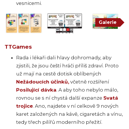
vesnicemi.
Galerie
TTGames
Rada i lékaři dali hlavy dohromady, aby
zjistili, že jsou čeští hráči příliš zdraví. Proto
už mají na cestě dotisk oblíbených
Nežádoucích účinků,
včetně rozšíření
Posilující dávka
. A aby toho nebylo málo,
rovnou se s ní chystá další expanze
Svatá
trojice
. Ano, najdete v ní celkově 9 nových
karet založených na kávě, cigaretách a vínu,
tedy třech pilířů moderního přežití.