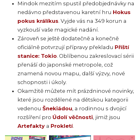
Mindok mezitím spustil předobjednávky na
nedávno představenou karetní hru
Hokus
pokus králíkus
. Vyjde vás na 349 korun a
vyzkouší vaše magické nadání.
Zároveň se ještě dodatečně a konečně
oficiálně potvrzují přípravy překladu
Příští
stanice: Tokio
. Oblíbenou zakreslovací sérii
přenáší do japonské metropole, což
znamená novou mapu, další výzvy, nové
schopnosti i úkoly.
Okamžitě můžete mít prázdninové novinky,
které jsou rozdělené na dětskou kategorii
vedenou
Šnekiádou
, a rodinnou s dvojicí
rozšíření pro
Údolí věčnosti
, jimiž jsou
Artefakty
a
Prokletí
.