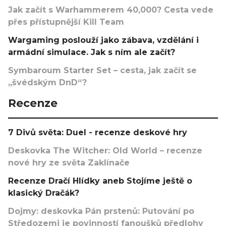
Jak začít s Warhammerem 40,000? Cesta vede
přes přístupnější Kill Team
Wargaming poslouží jako zábava, vzdělání i
armádní simulace. Jak s ním ale začít?
Symbaroum Starter Set – cesta, jak začít se
„švédským DnD“?
Recenze
7 Divů světa: Duel - recenze deskové hry
Deskovka The Witcher: Old World – recenze
nové hry ze světa Zaklínače
Recenze Dračí Hlídky aneb Stojíme ještě o
klasický Dračák?
Dojmy: deskovka Pán prstenů: Putování po
Středozemi je povinností fanoušků předlohy