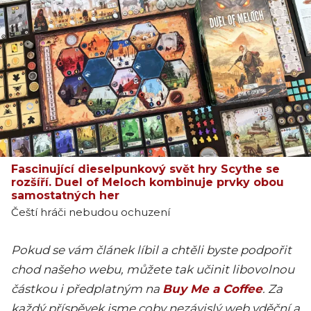
Fascinující dieselpunkový svět hry Scythe se
rozšíří. Duel of Meloch kombinuje prvky obou
samostatných her
Čeští hráči nebudou ochuzení
Pokud se vám článek líbil a chtěli byste podpořit
chod našeho webu, můžete tak učinit libovolnou
částkou i předplatným na
Buy Me a Coffee
. Za
každý příspěvek jsme coby nezávislý web vděční a