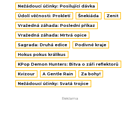
Nežádoucí účinky: Posilující dávka
Údolí věčnosti: Prokletí
Šnekiáda
Zenit
Vražedná záhada: Poslední příkaz
Vražedná záhada: Mrtvá opice
Sagrada: Druhá edice
Podivné kraje
Hokus pokus králíkus
KPop Demon Hunters: Bitva o záři reflektorů
Kvizour
A Gentle Rain
Za bohy!
Nežádoucí účinky: Svatá trojice