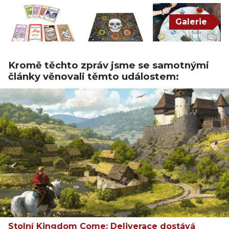
Galerie
Kromě těchto zpráv jsme se samotnými
články věnovali těmto událostem:
Stolní Kingdom Come: Deliverace dostává