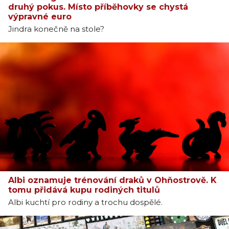
druhý pokus. Místo příběhovky se chystá
výpravné euro
Jindra konečně na stole?
Albi oznamuje trénování draků v Ohňostrově. K
tomu přidává kupu rodiných titulů
Albi kuchtí pro rodiny a trochu dospělé.