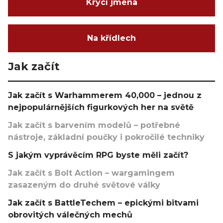
Krycí jména
Na křídlech
Jak začít
Jak začít s Warhammerem 40,000 – jednou z
nejpopulárnějších figurkových her na světě
Jak začít s barvením modelů – potřebné
nástroje, základní poučky i pokročilé techniky
S jakým vyprávěcím RPG byste měli začít?
Jak začít s Bolt Action – wargamingem
zasazeným do druhé světové války
Jak začít s BattleTechem – epickými bitvami
obrovitých válečných mechů