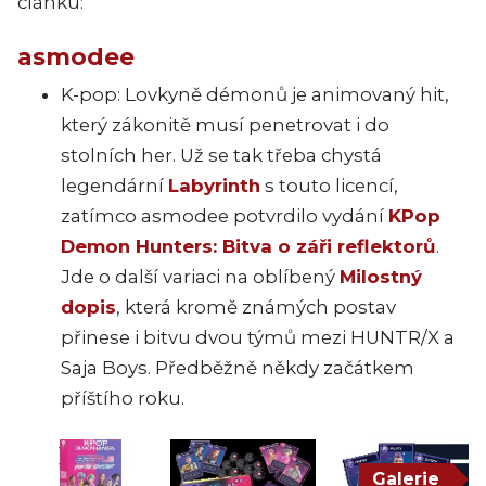
článku:
asmodee
K-pop: Lovkyně démonů je animovaný hit,
který zákonitě musí penetrovat i do
stolních her. Už se tak třeba chystá
legendární
Labyrinth
s touto licencí,
zatímco asmodee potvrdilo vydání
KPop
Demon Hunters: Bitva o záři reflektorů
.
Jde o další variaci na oblíbený
Milostný
dopis
, která kromě známých postav
přinese i bitvu dvou týmů mezi HUNTR/X a
Saja Boys. Předběžně někdy začátkem
příštího roku.
Galerie