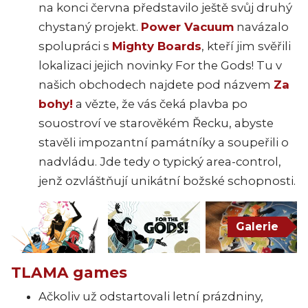
na konci června představilo ještě svůj druhý
chystaný projekt.
Power Vacuum
navázalo
spolupráci s
Mighty Boards
, kteří jim svěřili
lokalizaci jejich novinky For the Gods! Tu v
našich obchodech najdete pod názvem
Za
bohy!
a vězte, že vás čeká plavba po
souostroví ve starověkém Řecku, abyste
stavěli impozantní památníky a soupeřili o
nadvládu. Jde tedy o typický area-control,
jenž ozvláštňují unikátní božské schopnosti.
Galerie
TLAMA games
Ačkoliv už odstartovali letní prázdniny,