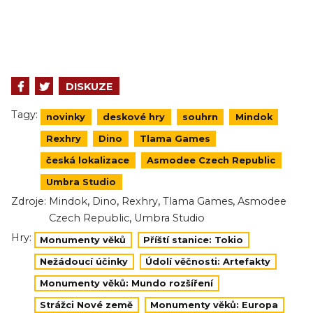
DISKUZE
Tagy:
novinky
deskové hry
souhrn
Mindok
Rexhry
Dino
Tlama Games
česká lokalizace
Asmodee Czech Republic
Umbra Studio
,
,
,
,
Zdroje:
Mindok
Dino
Rexhry
Tlama Games
Asmodee
,
Czech Republic
Umbra Studio
Hry:
Monumenty věků
Příští stanice: Tokio
Nežádoucí účinky
Údolí věčnosti: Artefakty
Monumenty věků: Mundo rozšíření
Strážci Nové země
Monumenty věků: Europa