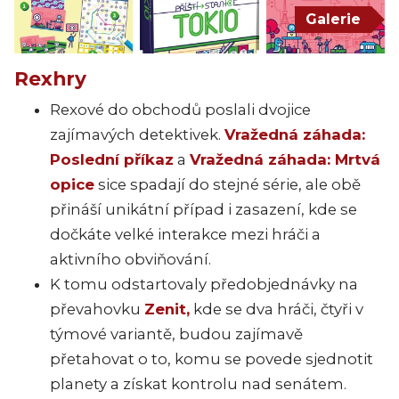
Galerie
Rexhry
Rexové do obchodů poslali dvojice
zajímavých detektivek.
Vražedná záhada:
Poslední příkaz
a
Vražedná záhada: Mrtvá
opice
sice spadají do stejné série, ale obě
přináší unikátní případ i zasazení, kde se
dočkáte velké interakce mezi hráči a
aktivního obviňování.
K tomu odstartovaly předobjednávky na
převahovku
Zenit,
kde se dva hráči, čtyři v
týmové variantě, budou zajímavě
přetahovat o to, komu se povede sjednotit
planety a získat kontrolu nad senátem.