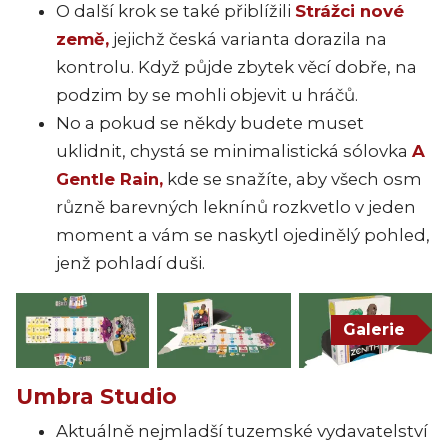
O další krok se také přiblížili
Strážci nové
země,
jejichž česká varianta dorazila na
kontrolu. Když půjde zbytek věcí dobře, na
podzim by se mohli objevit u hráčů.
No a pokud se někdy budete muset
uklidnit, chystá se minimalistická sólovka
A
Gentle Rain,
kde se snažíte, aby všech osm
různě barevných leknínů rozkvetlo v jeden
moment a vám se naskytl ojedinělý pohled,
jenž pohladí duši.
Galerie
Umbra Studio
Aktuálně nejmladší tuzemské vydavatelství