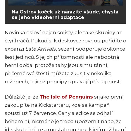
Na Ostrov koček už narazíte všude, chystá
se jeho videoherní adaptace
Novinka osloví nejen sólisty, ale také skupiny až
čtyř hráčů. Pokud si k deskovce rovnou pořídíte o
expanzi
Late Arrival
s, sezení podporuje dokonce
šest jedinců. S jejich přítomností ale nebobtná
herní doba, protože tahy jsou simultánní,
přičemž své štěstí můžete zkusit v několika
režimech, jejichž principy upravují přístupnost.
Důležité je, že
The Isle of Penguins
si jako první
zakoupíte na Kickstarteru, kde se kampaň
spustí už 7. července. Ceny a edice se odhalí
během ní, nicméně je třeba upozornit na to, že
jde skutečně o samostatnou hru, k jejímuž hraní