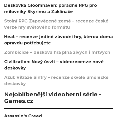
Deskovka Gloomhaven: pořádné RPG pro
milovníky Skyrimu a Zaklínače
Stolní RPG Zapovězené země – recenze české
verze hry světového formátu
Heat – recenze jediné závodní hry, kterou doma
opravdu potřebujete
Zombicide – desková hra plná živých i mrtvých
Civilization: Nový úsvit – videorecenze nové
deskovky
Azul: Vitráže Sintry - recenze skvělé umělecké
deskovky
Nejoblíbenější videoherní série -
Games.cz
Assassin's Creed