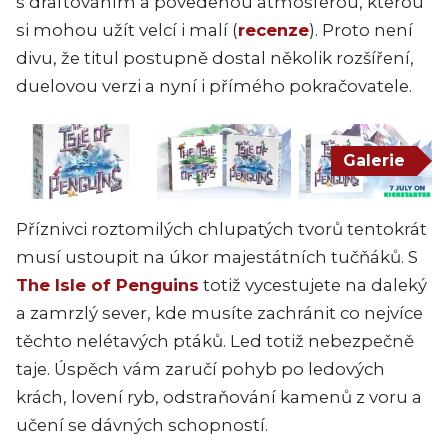
s draftováním a povedenou atmosférou, kterou
si mohou užít velcí i malí (
recenze
). Proto není
divu, že titul postupně dostal několik rozšíření,
duelovou verzi a nyní i přímého pokračovatele.
Galerie
Příznivci roztomilých chlupatých tvorů tentokrát
musí ustoupit na úkor majestátních tučňáků. S
The Isle of Penguins
totiž vycestujete na daleký
a zamrzlý sever, kde musíte zachránit co nejvíce
těchto nelétavých ptáků. Led totiž nebezpečně
taje. Úspěch vám zaručí pohyb po ledových
krách, lovení ryb, odstraňování kamenů z voru a
učení se dávných schopností.