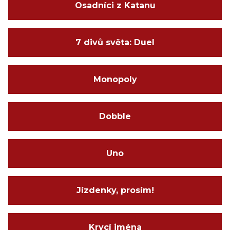
Osadníci z Katanu
7 divů světa: Duel
Monopoly
Dobble
Uno
Jízdenky, prosím!
Krycí jména