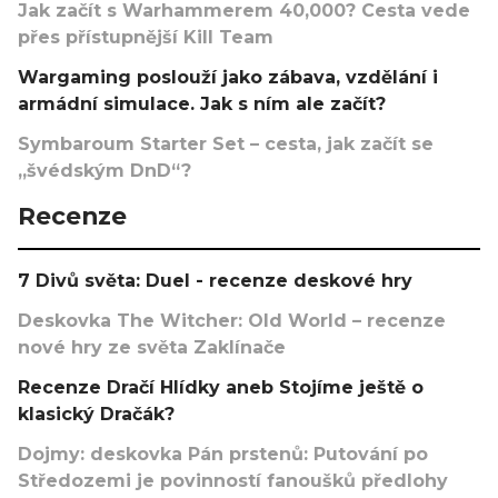
Jak začít s Warhammerem 40,000? Cesta vede
přes přístupnější Kill Team
Wargaming poslouží jako zábava, vzdělání i
armádní simulace. Jak s ním ale začít?
Symbaroum Starter Set – cesta, jak začít se
„švédským DnD“?
Recenze
7 Divů světa: Duel - recenze deskové hry
Deskovka The Witcher: Old World – recenze
nové hry ze světa Zaklínače
Recenze Dračí Hlídky aneb Stojíme ještě o
klasický Dračák?
Dojmy: deskovka Pán prstenů: Putování po
Středozemi je povinností fanoušků předlohy