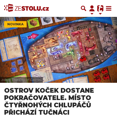
NOVINKA
zdroj: The City of Games
OSTROV KOČEK DOSTANE
POKRAČOVATELE. MÍSTO
ČTYŘNOHÝCH CHLUPÁČŮ
PŘICHÁZÍ TUČNÁCI