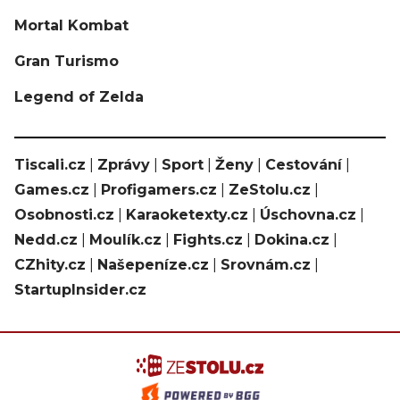
Mortal Kombat
Gran Turismo
Legend of Zelda
Tiscali.cz
|
Zprávy
|
Sport
|
Ženy
|
Cestování
|
Games.cz
|
Profigamers.cz
|
ZeStolu.cz
|
Osobnosti.cz
|
Karaoketexty.cz
|
Úschovna.cz
|
Nedd.cz
|
Moulík.cz
|
Fights.cz
|
Dokina.cz
|
CZhity.cz
|
Našepeníze.cz
|
Srovnám.cz
|
StartupInsider.cz