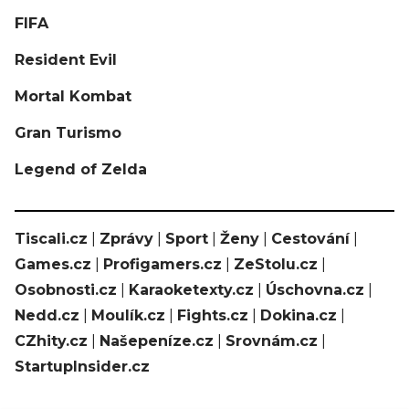
FIFA
Resident Evil
Mortal Kombat
Gran Turismo
Legend of Zelda
Tiscali.cz
|
Zprávy
|
Sport
|
Ženy
|
Cestování
|
Games.cz
|
Profigamers.cz
|
ZeStolu.cz
|
Osobnosti.cz
|
Karaoketexty.cz
|
Úschovna.cz
|
Nedd.cz
|
Moulík.cz
|
Fights.cz
|
Dokina.cz
|
CZhity.cz
|
Našepeníze.cz
|
Srovnám.cz
|
StartupInsider.cz