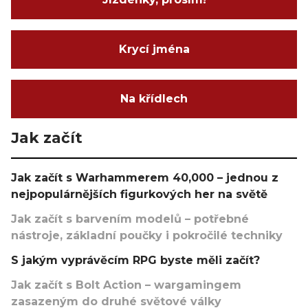
Krycí jména
Na křídlech
Jak začít
Jak začít s Warhammerem 40,000 – jednou z
nejpopulárnějších figurkových her na světě
Jak začít s barvením modelů – potřebné
nástroje, základní poučky i pokročilé techniky
S jakým vyprávěcím RPG byste měli začít?
Jak začít s Bolt Action – wargamingem
zasazeným do druhé světové války