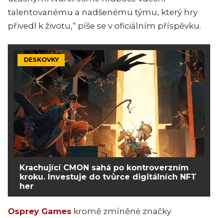
talentovanému a nadšenému týmu, který hry
přivedl k životu,“ píše se v oficiálním příspěvku.
DESKOVKY
Krachující CMON sahá po kontroverzním
kroku. Investuje do tvůrce digitálních NFT
her
Osprey Games
kromě zmíněné značky