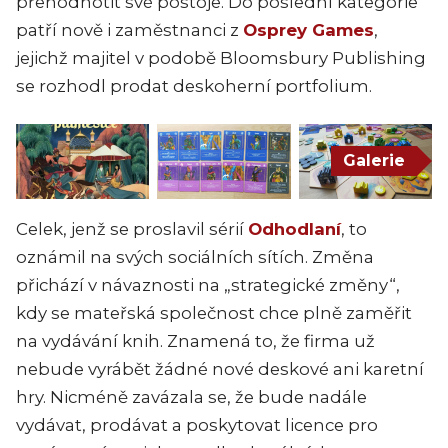
přehodnotit své postoje. Do poslední kategorie
patří nově i zaměstnanci z
Osprey Games
,
jejichž majitel v podobě Bloomsbury Publishing
se rozhodl prodat deskoherní portfolium.
Galerie
Celek, jenž se proslavil sérií
Odhodlaní
, to
oznámil na svých sociálních sítích. Změna
přichází v návaznosti na „strategické změny“,
kdy se mateřská společnost chce plně zaměřit
na vydávání knih. Znamená to, že firma už
nebude vyrábět žádné nové deskové ani karetní
hry. Nicméně zavázala se, že bude nadále
vydávat, prodávat a poskytovat licence pro