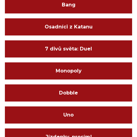
Bang
Osadníci z Katanu
7 divů světa: Duel
Monopoly
Dobble
Uno
Jízdenky, prosím!