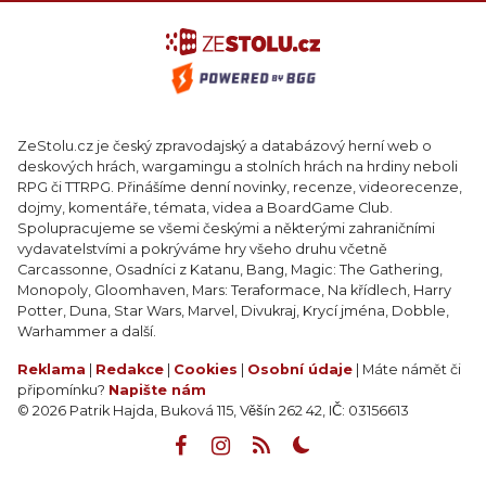
ZeStolu.cz je český zpravodajský a databázový herní web o
deskových hrách, wargamingu a stolních hrách na hrdiny neboli
RPG či TTRPG. Přinášíme denní novinky, recenze, videorecenze,
dojmy, komentáře, témata, videa a BoardGame Club.
Spolupracujeme se všemi českými a některými zahraničními
vydavatelstvími a pokrýváme hry všeho druhu včetně
Carcassonne, Osadníci z Katanu, Bang, Magic: The Gathering,
Monopoly, Gloomhaven, Mars: Teraformace, Na křídlech, Harry
Potter, Duna, Star Wars, Marvel, Divukraj, Krycí jména, Dobble,
Warhammer a další.
Reklama
|
Redakce
|
Cookies
|
Osobní údaje
| Máte námět či
připomínku?
Napište nám
© 2026 Patrik Hajda, Buková 115, Věšín 262 42, IČ: 03156613