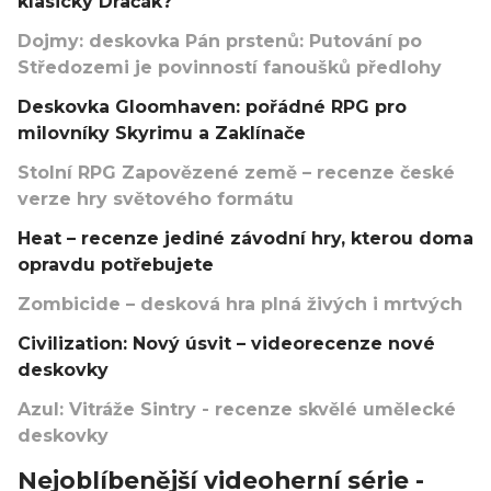
klasický Dračák?
Dojmy: deskovka Pán prstenů: Putování po
Středozemi je povinností fanoušků předlohy
Deskovka Gloomhaven: pořádné RPG pro
milovníky Skyrimu a Zaklínače
Stolní RPG Zapovězené země – recenze české
verze hry světového formátu
Heat – recenze jediné závodní hry, kterou doma
opravdu potřebujete
Zombicide – desková hra plná živých i mrtvých
Civilization: Nový úsvit – videorecenze nové
deskovky
Azul: Vitráže Sintry - recenze skvělé umělecké
deskovky
Nejoblíbenější videoherní série -