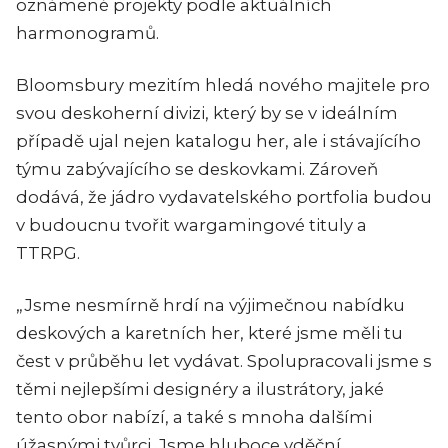
oznámené projekty podle aktuálních
harmonogramů.
Bloomsbury mezitím hledá nového majitele pro
svou deskoherní divizi, který by se v ideálním
případě ujal nejen katalogu her, ale i stávajícího
týmu zabývajícího se deskovkami. Zároveň
dodává, že jádro vydavatelského portfolia budou
v budoucnu tvořit wargamingové tituly a
TTRPG.
„Jsme nesmírně hrdí na výjimečnou nabídku
deskových a karetních her, které jsme měli tu
čest v průběhu let vydávat. Spolupracovali jsme s
těmi nejlepšími designéry a ilustrátory, jaké
tento obor nabízí, a také s mnoha dalšími
úžasnými tvůrci. Jsme hluboce vděční