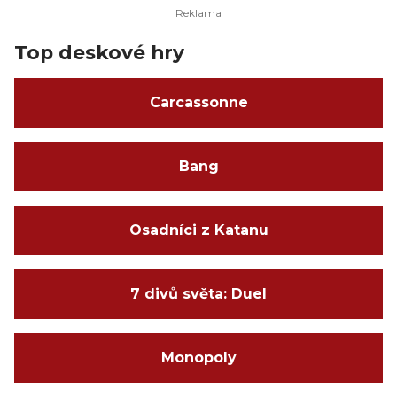
Top deskové hry
Carcassonne
Bang
Osadníci z Katanu
7 divů světa: Duel
Monopoly