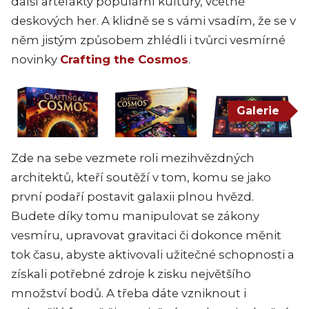
další artefakty populární kultury, včetně
deskových her. A klidně se s vámi vsadím, že se v
něm jistým způsobem zhlédli i tvůrci vesmírné
novinky
Crafting the Cosmos
.
Galerie
Zde na sebe vezmete roli mezihvězdných
architektů, kteří soutěží v tom, komu se jako
první podaří postavit galaxii plnou hvězd.
Budete díky tomu manipulovat se zákony
vesmíru, upravovat gravitaci či dokonce měnit
tok času, abyste aktivovali užitečné schopnosti a
získali potřebné zdroje k zisku největšího
množství bodů. A třeba dáte vzniknout i