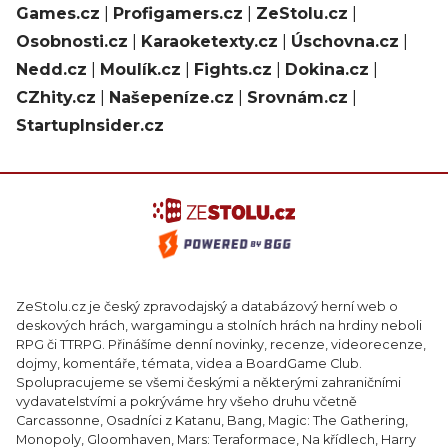
Games.cz
|
Profigamers.cz
|
ZeStolu.cz
|
Osobnosti.cz
|
Karaoketexty.cz
|
Úschovna.cz
|
Nedd.cz
|
Moulík.cz
|
Fights.cz
|
Dokina.cz
|
CZhity.cz
|
Našepeníze.cz
|
Srovnám.cz
|
StartupInsider.cz
ZeStolu.cz je český zpravodajský a databázový herní web o
deskových hrách, wargamingu a stolních hrách na hrdiny neboli
RPG či TTRPG. Přinášíme denní novinky, recenze, videorecenze,
dojmy, komentáře, témata, videa a BoardGame Club.
Spolupracujeme se všemi českými a některými zahraničními
vydavatelstvími a pokrýváme hry všeho druhu včetně
Carcassonne, Osadníci z Katanu, Bang, Magic: The Gathering,
Monopoly, Gloomhaven, Mars: Teraformace, Na křídlech, Harry