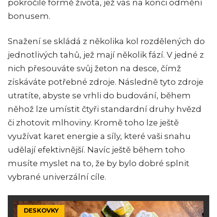
pokročilé formě života, jež vás na konci odmění
bonusem.
Snažení se skládá z několika kol rozdělených do
jednotlivých tahů, jež mají několik fází. V jedné z
nich přesouváte svůj žeton na desce, čímž
získáváte potřebné zdroje. Následně tyto zdroje
utratíte, abyste se vrhli do budování, během
něhož lze umístit čtyři standardní druhy hvězd
či zhotovit mlhoviny. Kromě toho lze ještě
využívat karet energie a síly, které vaši snahu
udělají efektivnější. Navíc ještě během toho
musíte myslet na to, že by bylo dobré splnit
vybrané univerzální cíle.
DESKOVKY