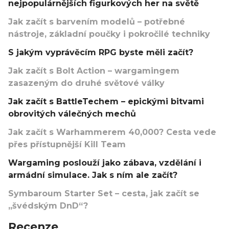
nejpopulárnějších figurkových her na světě
Jak začít s barvením modelů – potřebné
nástroje, základní poučky i pokročilé techniky
S jakým vyprávěcím RPG byste měli začít?
Jak začít s Bolt Action – wargamingem
zasazeným do druhé světové války
Jak začít s BattleTechem – epickými bitvami
obrovitých válečných mechů
Jak začít s Warhammerem 40,000? Cesta vede
přes přístupnější Kill Team
Wargaming poslouží jako zábava, vzdělání i
armádní simulace. Jak s ním ale začít?
Symbaroum Starter Set – cesta, jak začít se
„švédským DnD“?
Recenze