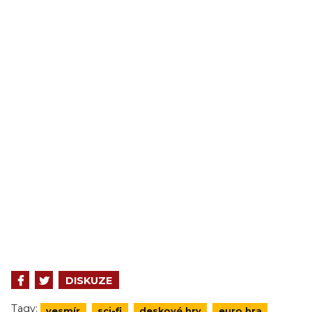
DISKUZE
Tagy:
vesmír
sci-fi
deskové hry
euro hra