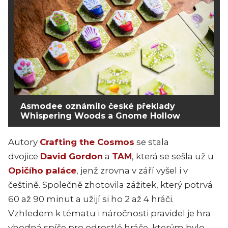
Asmodee oznámilo české překlady
Whispering Woods a Gnome Hollow
Autory
Crafting the Cosmos
se stala
dvojice
David Gordon
a
TAM
, která se sešla už u
Opičího paláce
, jenž zrovna v září vyšel i v
češtině. Společně zhotovila zážitek, který potrvá
60 až 90 minut a užijí si ho 2 až 4 hráči.
Vzhledem k tématu i náročnosti pravidel je hra
vhodná spíše pro odrostlé hráče, kterým bylo