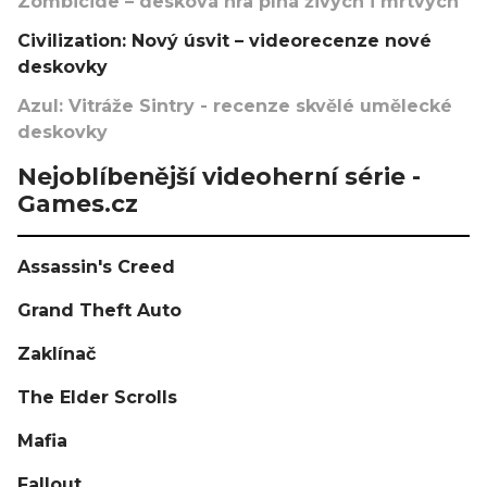
Zombicide – desková hra plná živých i mrtvých
Civilization: Nový úsvit – videorecenze nové
deskovky
Azul: Vitráže Sintry - recenze skvělé umělecké
deskovky
Nejoblíbenější videoherní série -
Games.cz
Assassin's Creed
Grand Theft Auto
Zaklínač
The Elder Scrolls
Mafia
Fallout