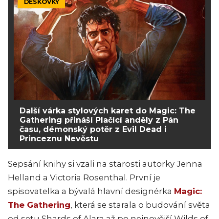
DESKOVKY
Další várka stylových karet do Magic: The
Gathering přináší Plačící anděly z Pán
času, démonský potěr z Evil Dead i
Princeznu Nevěstu
Sepsání knihy si vzali na starosti autorky Jenna
Helland a Victoria Rosenthal. První je
spisovatelka a bývalá hlavní designérka
Magic:
The Gathering
, která se starala o budování světa
od setu Shards of Alara až po nejnovější Wilds of