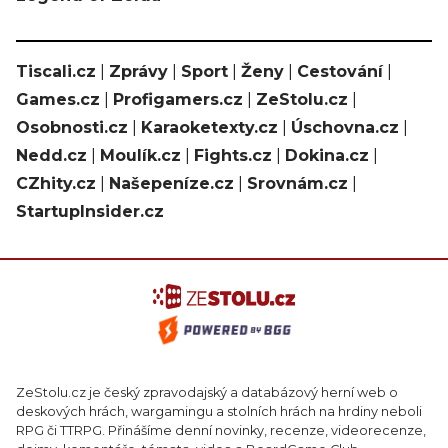
Tiscali.cz
|
Zprávy
|
Sport
|
Ženy
|
Cestování
|
Games.cz
|
Profigamers.cz
|
ZeStolu.cz
|
Osobnosti.cz
|
Karaoketexty.cz
|
Úschovna.cz
|
Nedd.cz
|
Moulík.cz
|
Fights.cz
|
Dokina.cz
|
CZhity.cz
|
Našepeníze.cz
|
Srovnám.cz
|
StartupInsider.cz
ZeStolu.cz je český zpravodajský a databázový herní web o
deskových hrách, wargamingu a stolních hrách na hrdiny neboli
RPG či TTRPG. Přinášíme denní novinky, recenze, videorecenze,