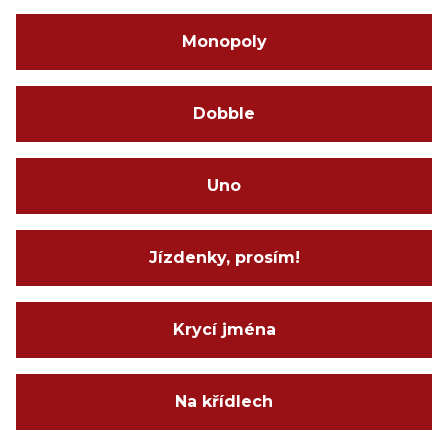
Monopoly
Dobble
Uno
Jízdenky, prosím!
Krycí jména
Na křídlech