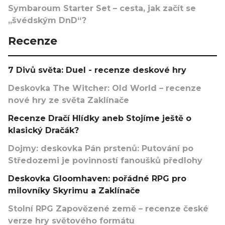
Symbaroum Starter Set – cesta, jak začít se
„švédským DnD“?
Recenze
7 Divů světa: Duel - recenze deskové hry
Deskovka The Witcher: Old World – recenze
nové hry ze světa Zaklínače
Recenze Dračí Hlídky aneb Stojíme ještě o
klasický Dračák?
Dojmy: deskovka Pán prstenů: Putování po
Středozemi je povinností fanoušků předlohy
Deskovka Gloomhaven: pořádné RPG pro
milovníky Skyrimu a Zaklínače
Stolní RPG Zapovězené země – recenze české
verze hry světového formátu