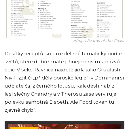
zdroj: Wizards of the Coast
Desítky receptů jsou rozdělené tematicky podle
světů, které dobře znáte přinejmenším z názvů
edic. V sekci Ravnica najdete jídla jako Gruulash,
Niv-Fizzit či „příděly boroské legie“, v Dominarii si
uděláte čaj z černého lotusu, Kaladesh nabízí
lasí slečny Chandry a v Therosu zase servíruje
polévku samotná Elspeth. Ale Food token tu
zjevně chybí...