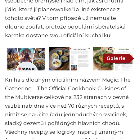
všeobecně přemýšleli nad tím, jak asi chutná
jídlo, které jí planeswalkeři a jiné existence z
tohoto světa? V tom případě už nemusíte
dlouho zoufat, protože populární sběratelská
karetka dostane svou oficiální kuchařku!
Galerie
Kniha s dlouhým oficiálním názvem Magic: The
Gathering – The Official Cookbook: Cuisines of
the Multiverse celkově na 232 stranách v pevné
vazbě nabídne více než 70 různých receptů, s
nimiž se naučíte řadu jednoduchých svačinek,
sladký dezertů i pořádných hlavních chodů.
Všechny recepty se logicky inspirují známým