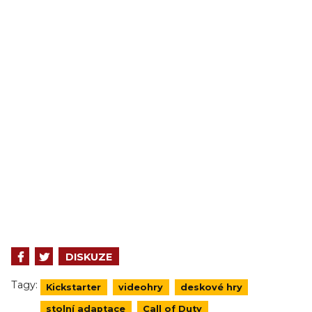
DISKUZE
Tagy:
Kickstarter
videohry
deskové hry
stolní adaptace
Call of Duty