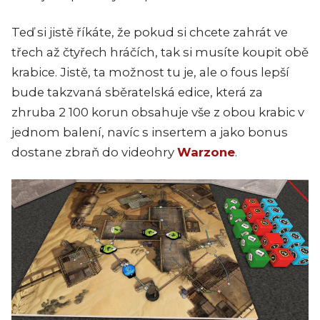
Teď si jistě říkáte, že pokud si chcete zahrát ve
třech až čtyřech hráčích, tak si musíte koupit obě
krabice. Jistě, ta možnost tu je, ale o fous lepší
bude takzvaná sběratelská edice, která za
zhruba 2 100 korun obsahuje vše z obou krabic v
jednom balení, navíc s insertem a jako bonus
dostane zbraň do videohry
Warzone
.