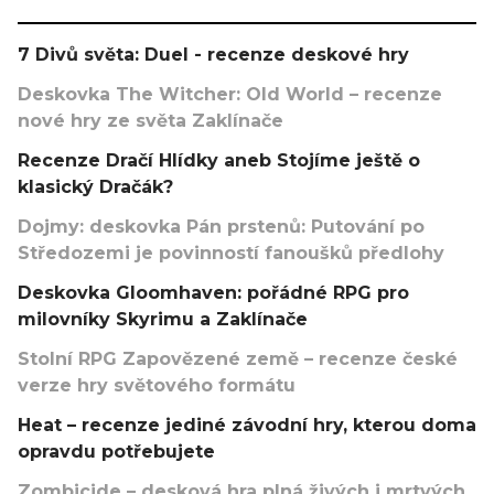
7 Divů světa: Duel - recenze deskové hry
Deskovka The Witcher: Old World – recenze
nové hry ze světa Zaklínače
Recenze Dračí Hlídky aneb Stojíme ještě o
klasický Dračák?
Dojmy: deskovka Pán prstenů: Putování po
Středozemi je povinností fanoušků předlohy
Deskovka Gloomhaven: pořádné RPG pro
milovníky Skyrimu a Zaklínače
Stolní RPG Zapovězené země – recenze české
verze hry světového formátu
Heat – recenze jediné závodní hry, kterou doma
opravdu potřebujete
Zombicide – desková hra plná živých i mrtvých