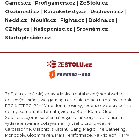
Games.cz
|
Profigamers.cz
|
ZeStolu.cz
|
Osobnosti.cz
|
Karaoketexty.cz
|
Úschovna.cz
|
Nedd.cz
|
Moulík.cz
|
Fights.cz
|
Dokina.cz
|
CZhity.cz
|
Našepeníze.cz
|
Srovnám.cz
|
StartupInsider.cz
ZeStolu.cz je český zpravodajský a databázový herní web o
deskových hrách, wargamingu a stolních hrách na hrdiny neboli
RPG či TTRPG. Přinášíme denní novinky, recenze, videorecenze,
dojmy, komentáře, témata, videa a BoardGame Club.
Spolupracujeme se všemi českými a některými zahraničními
vydavatelstvími a pokrýváme hry všeho druhu včetně
Carcassonne, Osadníci z Katanu, Bang, Magic: The Gathering,
Monopoly, Gloomhaven, Mars: Teraformace, Na křídlech, Harry