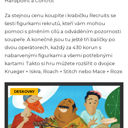
Hardpoint a Control.
Za stejnou cenu koupíte i krabičku Recruits se
šesti figurkami rekrutů, kteří vám mohou
pomoci s plněním cílů a odváděním pozornosti
soupeře. A konečně jsou tu ještě tři balíčky po
dvou operátorech, každý za 430 korun s
nabarvenými figurkami a všemi potřebnými
kartami. Takto si hru můžete rozšířit o dvojice
Krueger + Iskra, Roach + Stitch nebo Mace + Roze.
DESKOVKY