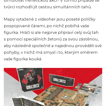
simulovat frenetickou akci? V tomto případě se
tvůrci rozhodli jít cestou simultánních tahů.
Mapy vytažené z videoher jsou poseté políčky
pospojované čárami, po nichž pobíhá vaše
figurka. Hráči si ale nejprve připraví celý svůj tah
s pomocí speciálních žetonů za svou zástěnou,
aby následně společně a najednou prováděli své
pohyby, v nichž má smysl i to, kterým směrem
vaše figurka kouká.