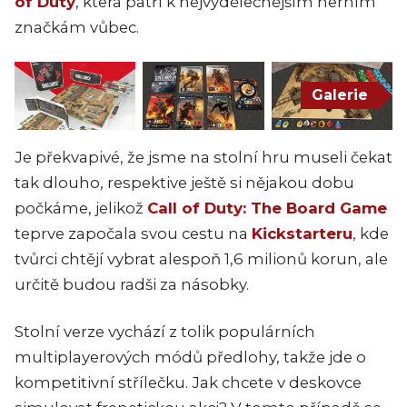
of Duty
, která patří k nejvýdělečnějším herním
značkám vůbec.
Galerie
Je překvapivé, že jsme na stolní hru museli čekat
tak dlouho, respektive ještě si nějakou dobu
počkáme, jelikož
Call of Duty: The Board Game
teprve započala svou cestu na
Kickstarteru
, kde
tvůrci chtějí vybrat alespoň 1,6 milionů korun, ale
určitě budou radši za násobky.
Stolní verze vychází z tolik populárních
multiplayerových módů předlohy, takže jde o
kompetitivní střílečku. Jak chcete v deskovce