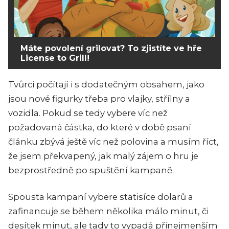
Máte povolení grilovat? To zjistíte ve hře
License to Grill!
Tvůrci počítají i s dodatečným obsahem, jako
jsou nové figurky třeba pro vlajky, střílny a
vozidla. Pokud se tedy vybere víc než
požadovaná částka, do které v době psaní
článku zbývá ještě víc než polovina a musím říct,
že jsem překvapený, jak malý zájem o hru je
bezprostředně po spuštění kampaně.
Spousta kampaní vybere statisíce dolarů a
zafinancuje se během několika málo minut, či
desítek minut, ale tady to vypadá přinejmenším