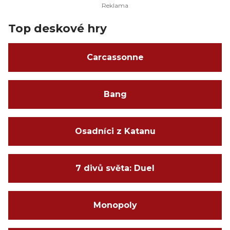
Top deskové hry
Carcassonne
Bang
Osadníci z Katanu
7 divů světa: Duel
Monopoly