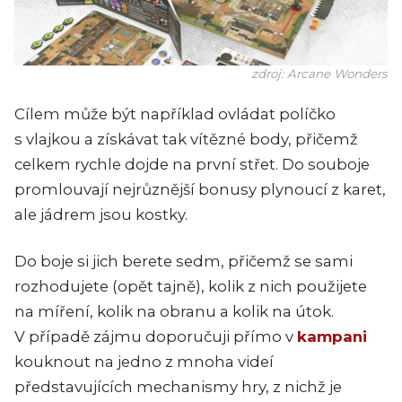
zdroj: Arcane Wonders
Cílem může být například ovládat políčko
s vlajkou a získávat tak vítězné body, přičemž
celkem rychle dojde na první střet. Do souboje
promlouvají nejrůznější bonusy plynoucí z karet,
ale jádrem jsou kostky.
Do boje si jich berete sedm, přičemž se sami
rozhodujete (opět tajně), kolik z nich použijete
na míření, kolik na obranu a kolik na útok.
V případě zájmu doporučuji přímo v
kampani
kouknout na jedno z mnoha videí
představujících mechanismy hry, z nichž je