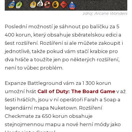
zdroj: Arcane Wonders
Poslední možností je sáhnout po balíčku za 5
400 korun, který obsahuje sběratelskou edici a
šest rozšíření. Rozšíření si ale můžete zakoupit i
jednotlivě, takže pokud vám stačí krabice pro
dva hráče a toužíte jen po některých rozšíření,
není to vůbec problém.
Expanze Battleground vám za 1 300 korun
umožní hrát
Call of Duty: The Board Game
v až
šesti hráčích, jsou v ní operátoři Farah a Soap a
legendární mapa Nuketown. Rozšíření
Checkmate za 650 korun obsahuje
stejnojmennou mapu a nové herní módy jako