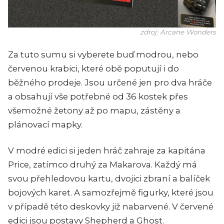
zdroj: Arcane Wonders
Za tuto sumu si vyberete buď modrou, nebo
červenou krabici, které obě poputují i do
běžného prodeje. Jsou určené jen pro dva hráče
a obsahují vše potřebné od 36 kostek přes
všemožné žetony až po mapu, zástěny a
plánovací mapky.
V modré edici si jeden hráč zahraje za kapitána
Price, zatímco druhý za Makarova. Každý má
svou přehledovou kartu, dvojici zbraní a balíček
bojových karet. A samozřejmě figurky, které jsou
v případě této deskovky již nabarvené. V červené
edici jsou postavy Shepherd a Ghost.