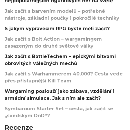
nejpopulárnějších figurkových her na světě
Jak začít s barvením modelů – potřebné
nástroje, základní poučky i pokročilé techniky
S jakým vyprávěcím RPG byste měli začít?
Jak začít s Bolt Action – wargamingem
zasazeným do druhé světové války
Jak začít s BattleTechem – epickými bitvami
obrovitých válečných mechů
Jak začít s Warhammerem 40,000? Cesta vede
přes přístupnější Kill Team
Wargaming poslouží jako zábava, vzdělání i
armádní simulace. Jak s ním ale začít?
Symbaroum Starter Set – cesta, jak začít se
„švédským DnD“?
Recenze