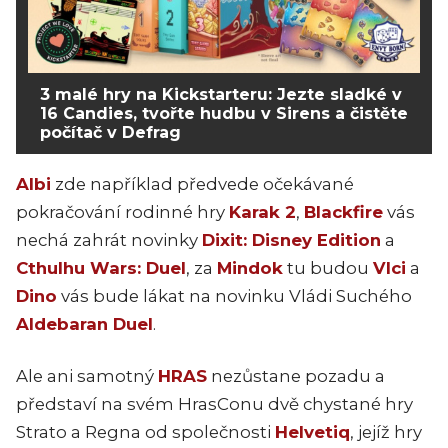
3 malé hry na Kickstarteru: Jezte sladké v
16 Candies, tvořte hudbu v Sirens a čistěte
počítač v Defrag
Albi
zde například předvede očekávané
pokračování rodinné hry
Karak 2
,
Blackfire
vás
nechá zahrát novinky
Dixit: Disney Edition
a
Cthulhu Wars: Duel
, za
Mindok
tu budou
Vlci
a
Dino
vás bude lákat na novinku Vládi Suchého
Aldebaran Duel
.
Ale ani samotný
HRAS
nezůstane pozadu a
představí na svém HrasConu dvě chystané hry
Strato a Regna od společnosti
Helvetiq
, jejíž hry