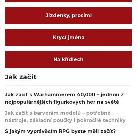
Jízdenky, prosím!
Krycí jména
Na křídlech
Jak začít
Jak začít s Warhammerem 40,000 – jednou z
nejpopulárnějších figurkových her na světě
Jak začít s barvením modelů – potřebné
nástroje, základní poučky i pokročilé techniky
S jakým vyprávěcím RPG byste měli začít?