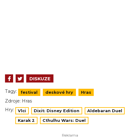
DISKUZE
Tagy:
festival
deskové hry
Hras
Zdroje:
Hras
Hry:
Vlci
Dixit: Disney Edition
Aldebaran Duel
Karak 2
Cthulhu Wars: Duel