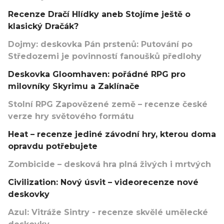
Recenze Dračí Hlídky aneb Stojíme ještě o
klasický Dračák?
Dojmy: deskovka Pán prstenů: Putování po
Středozemi je povinností fanoušků předlohy
Deskovka Gloomhaven: pořádné RPG pro
milovníky Skyrimu a Zaklínače
Stolní RPG Zapovězené země – recenze české
verze hry světového formátu
Heat – recenze jediné závodní hry, kterou doma
opravdu potřebujete
Zombicide – desková hra plná živých i mrtvých
Civilization: Nový úsvit – videorecenze nové
deskovky
Azul: Vitráže Sintry - recenze skvělé umělecké