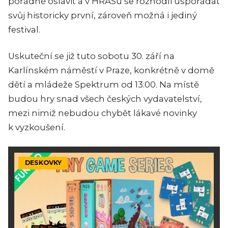
pořádně oslavit a v HRASu se rozhodli uspořádat
svůj historicky první, zároveň možná i jediný
festival.
Uskuteční se již tuto sobotu 30. září na
Karlínském náměstí v Praze, konkrétně v domě
dětí a mládeže Spektrum od 13:00. Na místě
budou hry snad všech českých vydavatelství,
mezi nimiž nebudou chybět lákavé novinky
k vyzkoušení.
DESKOVKY