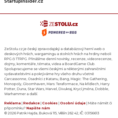
StartupInsider.cz
ZeStolu.cz je český zpravodajský a databázový herní web o
deskových hrách, wargamingu a stolních hrách na hrdiny neboli
RPG či TTRPG. Přinášíme denní novinky, recenze, videorecenze,
dojmy, komentáře, témata, videa a BoardGame Club.
Spolupracujeme se všemi českými a některými zahraničními
vydavatelstvími a pokrýváme hry všeho druhu včetně
Carcassonne, Osadníci z Katanu, Bang, Magic: The Gathering,
Monopoly, Gloomhaven, Mars: Teraformace, Na křídlech, Harry
Potter, Duna, Star Wars, Marvel, Divukraj, Krycí jména, Dobble,
Warhammer a další.
Reklama
|
Redakce
|
Cookies
|
Osobní údaje
| Máte námět či
připomínku?
Napište nám
© 2026 Patrik Hajda, Buková 115, Věšín 262 42, IČ: 03156613