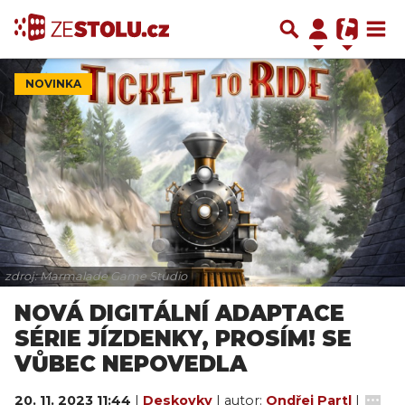
NOVINKA
zdroj: Marmalade Game Studio
NOVÁ DIGITÁLNÍ ADAPTACE
SÉRIE JÍZDENKY, PROSÍM! SE
VŮBEC NEPOVEDLA
20. 11. 2023 11:44
|
Deskovky
| autor:
Ondřej Partl
|