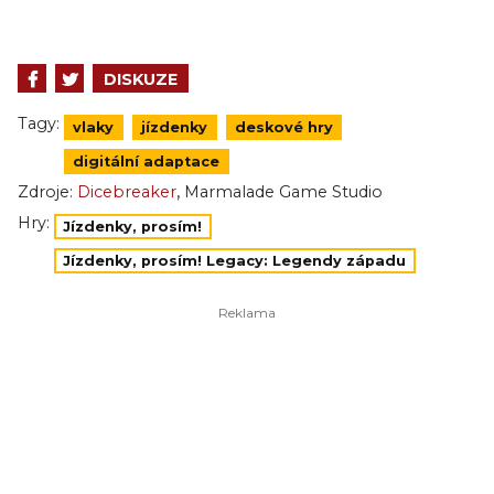
DISKUZE
Tagy:
vlaky
jízdenky
deskové hry
digitální adaptace
,
Zdroje:
Dicebreaker
Marmalade Game Studio
Hry:
Jízdenky, prosím!
Jízdenky, prosím! Legacy: Legendy západu