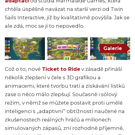
adaptaci
od studia Marmalade Games, která
chtěla úspěšně navázat na starší verzi od Twin
Sails Interactive, jíž by kvalitativně povýšila. Jak se
ale zdá, moc se jí to nepovedlo.
Galerie
Což o to, nové
Ticket to Ride
v zásadě přináší
několik zlepšení v čele s 3D grafikou a
animacemi, které tvorbu tratí a získávání lístků
zase o něco málo zlepšují. Současně i sólový
režim, v němž se můžete postavit proti umělé
inteligenci s „adaptivní“ obtížností naučené na
zkušenostech reálných hráčů a milionech
simulovaných zápasů, zní rozhodně příjemně,