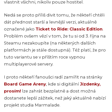
vlastnit všichni, nikoliv pouze hostitel.
Nedá se proto příliš divit tomu, že někteří chtěli
dát přednost starší a levnější verzi, aktuálně
označené jako
Ticket to Ride: Classic Edition
.
Problém ovšem vězí v tom, že tu si od 3. října na
Steamu nezakoupíte (na některých dalších
platformách je stále dostupná). Též platí, že pro
tuto variantu se v příštím roce vypnou
multiplayerové servery.
I proto někteří fanoušci radí zamířit na stránky
Board Game Areny
, kde si digitální
Jízdenky,
prosím!
lze zahrát bezplatně a dost možná
dostanete lepší zážitek, než jaký aktuálně nabízí
projekt studia Marmalade.