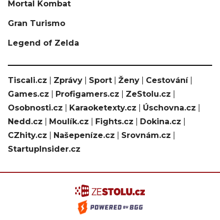
Mortal Kombat
Gran Turismo
Legend of Zelda
Tiscali.cz
|
Zprávy
|
Sport
|
Ženy
|
Cestování
|
Games.cz
|
Profigamers.cz
|
ZeStolu.cz
|
Osobnosti.cz
|
Karaoketexty.cz
|
Úschovna.cz
|
Nedd.cz
|
Moulík.cz
|
Fights.cz
|
Dokina.cz
|
CZhity.cz
|
Našepeníze.cz
|
Srovnám.cz
|
StartupInsider.cz