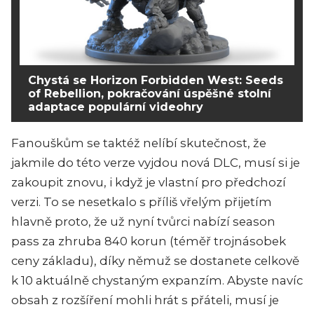
Chystá se Horizon Forbidden West: Seeds
of Rebellion, pokračování úspěšné stolní
adaptace populární videohry
Fanouškům se taktéž nelíbí skutečnost, že
jakmile do této verze vyjdou nová DLC, musí si je
zakoupit znovu, i když je vlastní pro předchozí
verzi. To se nesetkalo s příliš vřelým přijetím
hlavně proto, že už nyní tvůrci nabízí season
pass za zhruba 840 korun (téměř trojnásobek
ceny základu), díky němuž se dostanete celkově
k 10 aktuálně chystaným expanzím. Abyste navíc
obsah z rozšíření mohli hrát s přáteli, musí je