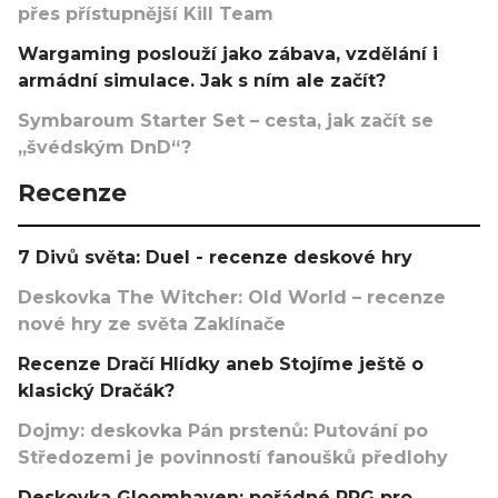
přes přístupnější Kill Team
Wargaming poslouží jako zábava, vzdělání i
armádní simulace. Jak s ním ale začít?
Symbaroum Starter Set – cesta, jak začít se
„švédským DnD“?
Recenze
7 Divů světa: Duel - recenze deskové hry
Deskovka The Witcher: Old World – recenze
nové hry ze světa Zaklínače
Recenze Dračí Hlídky aneb Stojíme ještě o
klasický Dračák?
Dojmy: deskovka Pán prstenů: Putování po
Středozemi je povinností fanoušků předlohy
Deskovka Gloomhaven: pořádné RPG pro