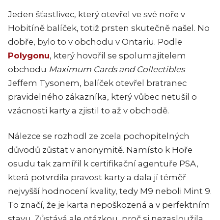
Jeden šťastlivec, který otevřel ve své noře v
Hobitíně balíček, totiž prsten skutečně našel. No
dobře, bylo to v obchodu v Ontariu. Podle
Polygonu
, který hovořil se spolumajitelem
obchodu
Maximum Cards and Collectibles
Jeffem Tysonem, balíček otevřel bratranec
pravidelného zákazníka, který vůbec netušil o
vzácnosti karty a zjistil to až v obchodě.
Nálezce se rozhodl ze zcela pochopitelných
důvodů zůstat v anonymitě. Namísto k Hoře
osudu tak zamířil k certifikační agentuře PSA,
která potvrdila pravost karty a dala jí téměř
nejvyšší hodnocení kvality, tedy M9 neboli Mint 9.
To značí, že je karta nepoškozená a v perfektním
stavu. Zůstává ale otázkou, proč si nezasloužila