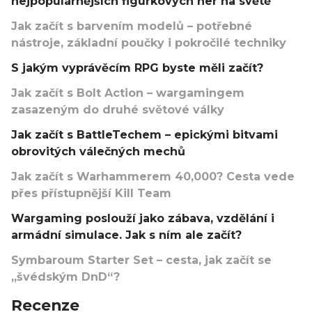
nejpopulárnějších figurkových her na světě
Jak začít s barvením modelů – potřebné
nástroje, základní poučky i pokročilé techniky
S jakým vyprávěcím RPG byste měli začít?
Jak začít s Bolt Action – wargamingem
zasazeným do druhé světové války
Jak začít s BattleTechem – epickými bitvami
obrovitých válečných mechů
Jak začít s Warhammerem 40,000? Cesta vede
přes přístupnější Kill Team
Wargaming poslouží jako zábava, vzdělání i
armádní simulace. Jak s ním ale začít?
Symbaroum Starter Set – cesta, jak začít se
„švédským DnD“?
Recenze