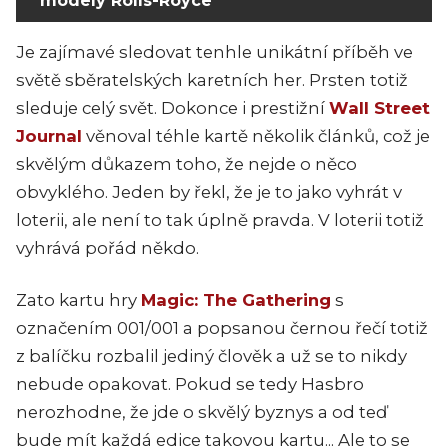
modely Rolls-Royce
Je zajímavé sledovat tenhle unikátní příběh ve
světě sběratelských karetních her. Prsten totiž
sleduje celý svět. Dokonce i prestižní
Wall Street
Journal
věnoval téhle kartě několik článků, což je
skvělým důkazem toho, že nejde o něco
obvyklého. Jeden by řekl, že je to jako vyhrát v
loterii, ale není to tak úplně pravda. V loterii totiž
vyhrává pořád někdo.
Zato kartu hry
Magic: The Gathering
s
označením 001/001 a popsanou černou řečí totiž
z balíčku rozbalil jediný člověk a už se to nikdy
nebude opakovat. Pokud se tedy Hasbro
nerozhodne, že jde o skvělý byznys a od teď
bude mít každá edice takovou kartu... Ale to se