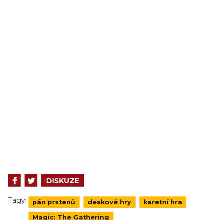
DISKUZE
Tagy:
pán prstenů
deskové hry
karetní hra
Magic: The Gathering