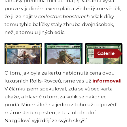
fantasy předloha točí. Jedna její varianta vyšla
pouze v jediném exempláři a všichni jsme věděli,
že ji lze najít v
collectors boosterech
. Však díky
tomu tyhle balíčky stály zhruba dvojnásobek,
než je tomu u jiných edic.
Galerie
O tom, jak byla za kartu nabídnutá cena dvou
luxusních Rolls-Royceů, jsme vás už
informovali
.
V článku jsem spekuloval, zda se vůbec karta
ukáže, a hlavně o tom, za kolik se nakonec
prodá. Minimálně na jedno z toho už odpověď
máme. Jeden prsten je tu a obchodní
Nazgûlové vyjíždějí ze svých skrýší.