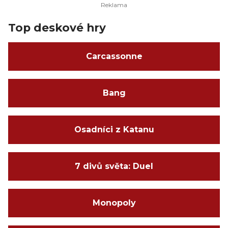
Top deskové hry
Carcassonne
Bang
Osadníci z Katanu
7 divů světa: Duel
Monopoly