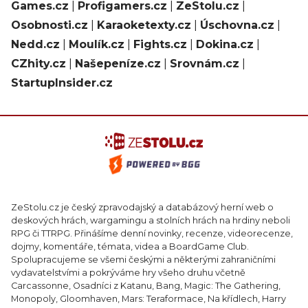
Games.cz
|
Profigamers.cz
|
ZeStolu.cz
|
Osobnosti.cz
|
Karaoketexty.cz
|
Úschovna.cz
|
Nedd.cz
|
Moulík.cz
|
Fights.cz
|
Dokina.cz
|
CZhity.cz
|
Našepeníze.cz
|
Srovnám.cz
|
StartupInsider.cz
ZeStolu.cz je český zpravodajský a databázový herní web o
deskových hrách, wargamingu a stolních hrách na hrdiny neboli
RPG či TTRPG. Přinášíme denní novinky, recenze, videorecenze,
dojmy, komentáře, témata, videa a BoardGame Club.
Spolupracujeme se všemi českými a některými zahraničními
vydavatelstvími a pokrýváme hry všeho druhu včetně
Carcassonne, Osadníci z Katanu, Bang, Magic: The Gathering,
Monopoly, Gloomhaven, Mars: Teraformace, Na křídlech, Harry