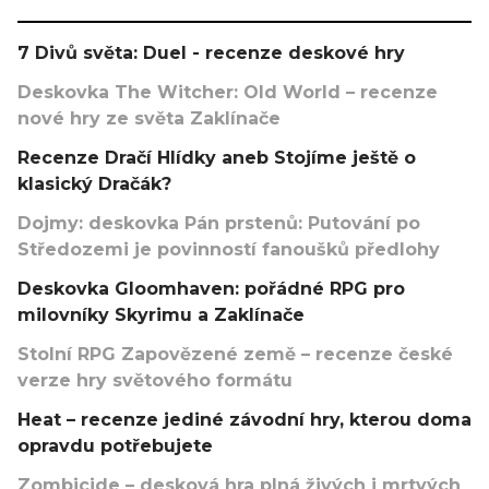
7 Divů světa: Duel - recenze deskové hry
Deskovka The Witcher: Old World – recenze
nové hry ze světa Zaklínače
Recenze Dračí Hlídky aneb Stojíme ještě o
klasický Dračák?
Dojmy: deskovka Pán prstenů: Putování po
Středozemi je povinností fanoušků předlohy
Deskovka Gloomhaven: pořádné RPG pro
milovníky Skyrimu a Zaklínače
Stolní RPG Zapovězené země – recenze české
verze hry světového formátu
Heat – recenze jediné závodní hry, kterou doma
opravdu potřebujete
Zombicide – desková hra plná živých i mrtvých