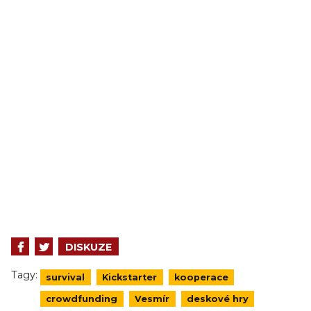
DISKUZE
Tagy:
survival
Kickstarter
kooperace
crowdfunding
Vesmír
deskové hry