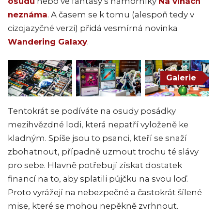
osudu
nebo ve fantasy s námořníky
Na vlnách
neznáma
. A časem se k tomu (alespoň tedy v
cizojazyčné verzi) přidá vesmírná novinka
Wandering Galaxy
.
Galerie
Tentokrát se podíváte na osudy posádky
mezihvězdné lodi, která nepatří vyloženě ke
kladným. Spíše jsou to psanci, kteří se snaží
zbohatnout, případně uzmout trochu té slávy
pro sebe. Hlavně potřebují získat dostatek
financí na to, aby splatili půjčku na svou loď.
Proto vyrážejí na nebezpečné a častokrát šílené
mise, které se mohou nepěkně zvrhnout.