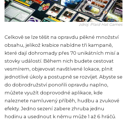
zdroj: Plaid Hat Games
Celkově se lze těšit na opravdu pěkné množství
obsahu, jelikož krabice nabídne tři kampaně,
které dají dohromady přes 70 unikátních misí a
stovky událostí. Během nich budete cestovat
vesmírem, objevovat navštívené lokace, plnit
jednotlivé úkoly a postupně se rozvíjet. Abyste se
do dobrodružství ponořili opravdu naplno,
můžete využít doprovodné aplikace, kde
naleznete namluvený příběh, hudbu a zvukové
efekty. Jedno sezení zabere zhruba jednu
hodinu a usednout k němu může 1 až 6 hráčů.