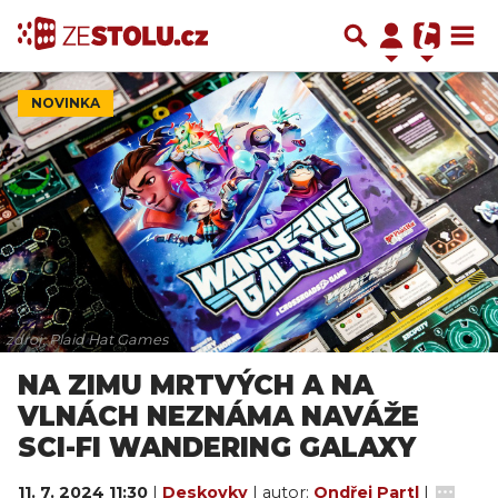
NOVINKA
zdroj: Plaid Hat Games
NA ZIMU MRTVÝCH A NA
VLNÁCH NEZNÁMA NAVÁŽE
SCI-FI WANDERING GALAXY
11. 7. 2024 11:30
|
Deskovky
| autor:
Ondřej Partl
|