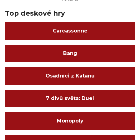
Top deskové hry
Carcassonne
Bang
Osadníci z Katanu
7 divů světa: Duel
Monopoly