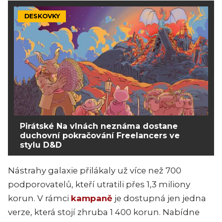
DESKOVKY
Pirátské Na vlnách neznáma dostane
duchovní pokračování Freelancers ve
stylu D&D
Nástrahy galaxie přilákaly už více než 700
podporovatelů, kteří utratili přes 1,3 miliony
korun. V rámci
kampaně
je dostupná jen jedna
verze, která stojí zhruba 1 400 korun. Nabídne