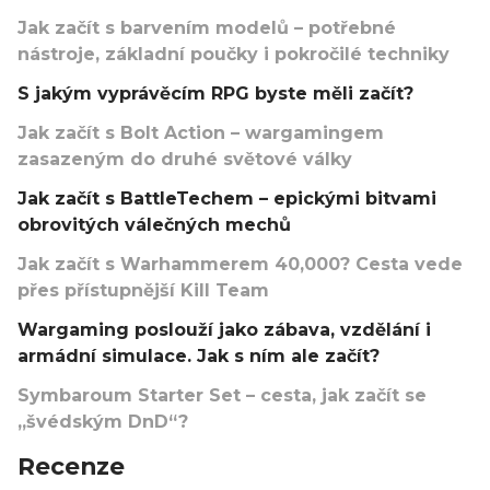
Jak začít s barvením modelů – potřebné
nástroje, základní poučky i pokročilé techniky
S jakým vyprávěcím RPG byste měli začít?
Jak začít s Bolt Action – wargamingem
zasazeným do druhé světové války
Jak začít s BattleTechem – epickými bitvami
obrovitých válečných mechů
Jak začít s Warhammerem 40,000? Cesta vede
přes přístupnější Kill Team
Wargaming poslouží jako zábava, vzdělání i
armádní simulace. Jak s ním ale začít?
Symbaroum Starter Set – cesta, jak začít se
„švédským DnD“?
Recenze