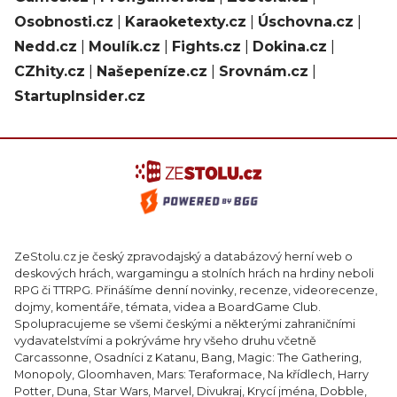
Osobnosti.cz
|
Karaoketexty.cz
|
Úschovna.cz
|
Nedd.cz
|
Moulík.cz
|
Fights.cz
|
Dokina.cz
|
CZhity.cz
|
Našepeníze.cz
|
Srovnám.cz
|
StartupInsider.cz
ZeStolu.cz je český zpravodajský a databázový herní web o
deskových hrách, wargamingu a stolních hrách na hrdiny neboli
RPG či TTRPG. Přinášíme denní novinky, recenze, videorecenze,
dojmy, komentáře, témata, videa a BoardGame Club.
Spolupracujeme se všemi českými a některými zahraničními
vydavatelstvími a pokrýváme hry všeho druhu včetně
Carcassonne, Osadníci z Katanu, Bang, Magic: The Gathering,
Monopoly, Gloomhaven, Mars: Teraformace, Na křídlech, Harry
Potter, Duna, Star Wars, Marvel, Divukraj, Krycí jména, Dobble,