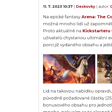
11. 7. 2023 10:37
|
Deskovky
| autor:
O
Na epické fantasy
Arena: The C
možná mnoho lidí už zapomnělo,
Proto aktuálně na
Kickstarteru
uživatelů chystanou ultimátní ed
porci již vydaného obsahu a ješt
Lid na takovou nabídku opravdu s
původně požadované částky (25
bonusového obsahu pro jednotli