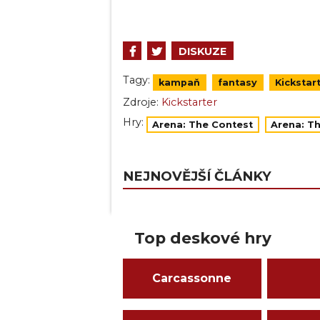
DISKUZE
Tagy:
kampaň
fantasy
Kickstar
Zdroje:
Kickstarter
Hry:
Arena: The Contest
Arena: T
NEJNOVĚJŠÍ ČLÁNKY
Top deskové hry
Carcassonne