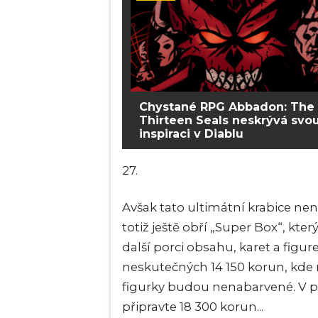
Chystané RPG Abbadon: The
Thirteen Seals neskrývá svo
inspiraci v Diablu
27.
Avšak tato ultimátní krabice nen
totiž ještě obří „Super Box“, kt
další porci obsahu, karet a figu
neskutečných 14 150 korun, kde 
figurky budou nenabarvené. V př
připravte 18 300 korun...