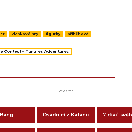
ter
deskové hry
figurky
příběhová
he Contest – Tanares Adventures
Bang
Osadníci z Katanu
7 divů svět