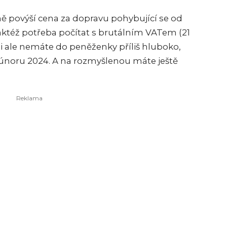
ně povýší cena za dopravu pohybující se od
taktéž potřeba počítat s brutálním VATem (21
li ale nemáte do peněženky příliš hluboko,
 únoru 2024. A na rozmyšlenou máte ještě