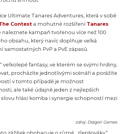
trochu shrnout.
bice Ultimate Tanares Adventures, která v sobě
 The Contest
a mohutné rozšíření
Tanares
e naleznete kampaň tvořenou více než 100
ho obsahu, který navíc doplňuje velká
í samostatných PvP a PvE zápasů.
í“ velkolepé fantasy, ve kterém se svými hrdiny,
at, procházíte jednotlivými scénáři a porážíte
vostí v tomto případě je možnost
ti, ale také údajně jeden z nejlepších
 slovu hlásí komba i synergie schopností mezi
zdroj: Dragori Games
nto zážitek obohacuje o různé „zlepšováky“.