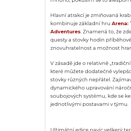
mnoho, pokusím se to alespoň 
Hlavní atrakcí je zmiňovaná kra
kombinuje základní hru
Arena:
Adventures
. Znamená to, že zd
questy a stovky hodin příběhové
znovuhratelnost a možnost hran
V zásadě jde o relativně „tradičn
které můžete dodatečně vylepšov
stovky různých nepřátel. Zajíma
dynamického upravování náročnos
soubojových systému, kde se ke
jednotlivými postavami v týmu.
Ultimátní edice navíc veškerý te