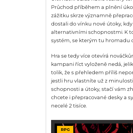
Průchod příběhem a plnění úkolů
zážitku skrze významně přepraco
dostali do vínku nové útoky, kdy
alternativními schopnostmi. K 
systém, se kterým tu hromadu 
Hra se tedy více otevírá nováč
kampani říct vyloženě nedá, jel
tolik, že s přehledem příliš ne
jestli hru vlastníte už z minulos
schopnosti a útoky, stačí vám z
chcete i přepracované desky a s
necelé 2 tisíce.
RPG