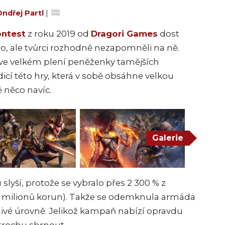
ndřej Partl
|
ontest
z roku 2019 od
Dragori Games
dost
 ale tvůrci rozhodně nezapomněli na ně.
ve velkém plení peněženky tamějších
icí této hry, která v sobě obsáhne velkou
ě něco navíc.
Galerie
lyší, protože se vybralo přes 2 300 % z
 milionů korun). Takže se odemknula armáda
vé úrovně. Jelikož kampaň nabízí opravdu