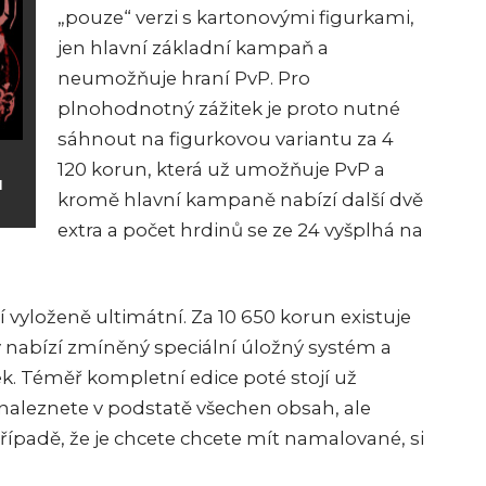
„pouze“ verzi s kartonovými figurkami,
jen hlavní základní kampaň a
neumožňuje hraní PvP. Pro
plnohodnotný zážitek je proto nutné
sáhnout na figurkovou variantu za 4
120 korun, která už umožňuje PvP a
u
kromě hlavní kampaně nabízí další dvě
extra a počet hrdinů se ze 24 vyšplhá na
í vyloženě ultimátní. Za 10 650 korun existuje
erý nabízí zmíněný speciální úložný systém a
rek. Téměř kompletní edice poté stojí už
naleznete v podstatě všechen obsah, ale
ípadě, že je chcete chcete mít namalované, si