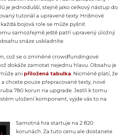
 je jednodušší, stejně jako celkový nástup do
vaný tutoriál a upravené texty. Hrdinové
 každá bojová role se může pyšnit
tomu samozřejmě ještě patří upravený úložný
obsahu snáze uskladníte.
kům, což se o zmíněné crowdfundingové
ikož dokáže zamotat nejednu hlavu. Obsahu je
pomůže ani
přiložená tabulka
. Nicméně platí, že
ti a chcete pouze přepracované texty, nové
hruba 780 korun na upgrade. Jestli k tomu
ystém uložení komponent, vyjde vás to na
Samotná hra startuje na 2 820
korunách. Za tuto cenu ale dostanete