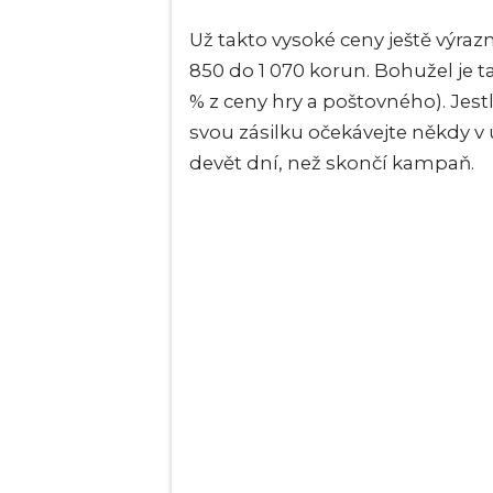
Už takto vysoké ceny ještě výraz
850 do 1 070 korun. Bohužel je 
% z ceny hry a poštovného). Jest
svou zásilku očekávejte někdy v
devět dní, než skončí kampaň.