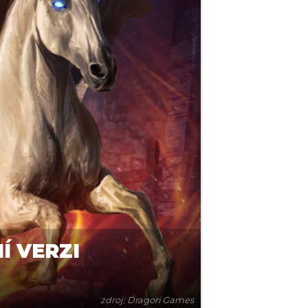
Í VERZI
zdroj: Dragori Games