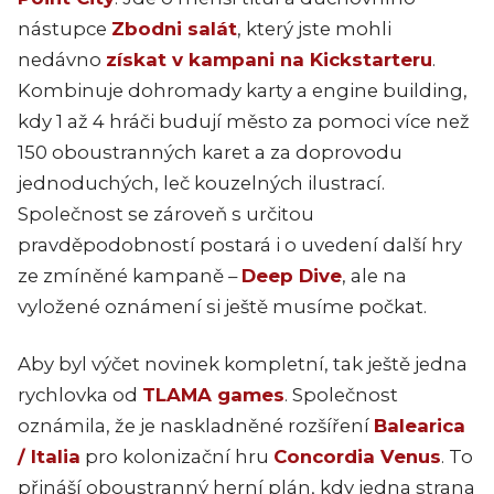
nástupce
Zbodni salát
, který jste mohli
nedávno
získat v kampani na Kickstarteru
.
Kombinuje dohromady karty a engine building,
kdy 1 až 4 hráči budují město za pomoci více než
150 oboustranných karet a za doprovodu
jednoduchých, leč kouzelných ilustrací.
Společnost se zároveň s určitou
pravděpodobností postará i o uvedení další hry
ze zmíněné kampaně –
Deep Dive
, ale na
vyložené oznámení si ještě musíme počkat.
Aby byl výčet novinek kompletní, tak ještě jedna
rychlovka od
TLAMA games
. Společnost
oznámila, že je naskladněné rozšíření
Balearica
/ Italia
pro kolonizační hru
Concordia Venus
. To
přináší oboustranný herní plán, kdy jedna strana