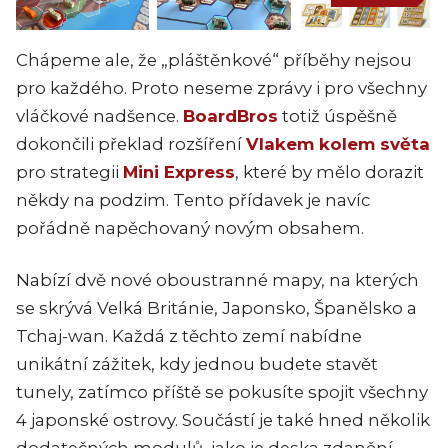
Chápeme ale, že „pláštěnkové“ příběhy nejsou
pro každého. Proto neseme zprávy i pro všechny
vláčkové nadšence.
BoardBros
totiž úspěšně
dokončili překlad rozšíření
Vlakem kolem světa
pro strategii
Mini Express
, které by mělo dorazit
někdy na podzim. Tento přídavek je navíc
pořádně napěchovaný novým obsahem.
Nabízí dvě nové oboustranné mapy, na kterých
se skrývá Velká Británie, Japonsko, Španělsko a
Tchaj-wan. Každá z těchto zemí nabídne
unikátní zážitek, kdy jednou budete stavět
tunely, zatímco příště se pokusíte spojit všechny
4 japonské ostrovy. Součástí je také hned několik
dodatečných modulů, jako je deska zdanění