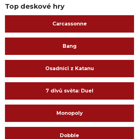
Top deskové hry
Carcassonne
Bang
Osadníci z Katanu
7 divů světa: Duel
Monopoly
Dobble