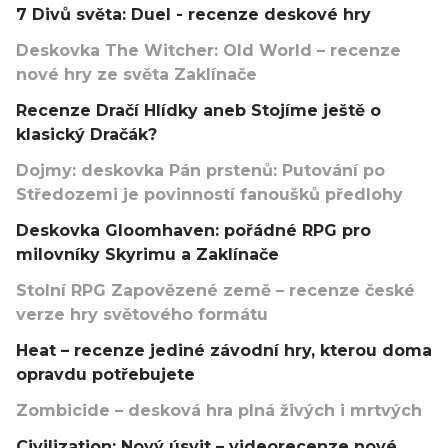
7 Divů světa: Duel - recenze deskové hry
Deskovka The Witcher: Old World – recenze
nové hry ze světa Zaklínače
Recenze Dračí Hlídky aneb Stojíme ještě o
klasický Dračák?
Dojmy: deskovka Pán prstenů: Putování po
Středozemi je povinností fanoušků předlohy
Deskovka Gloomhaven: pořádné RPG pro
milovníky Skyrimu a Zaklínače
Stolní RPG Zapovězené země – recenze české
verze hry světového formátu
Heat – recenze jediné závodní hry, kterou doma
opravdu potřebujete
Zombicide – desková hra plná živých i mrtvých
Civilization: Nový úsvit – videorecenze nové