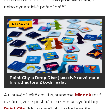
nebo dynamické pořadí hráčů.
DESKOVKY
Point City a Deep Dive jsou dvě nové malé
hry od autorů Zbodni salát
A u stavění ještě chvíli zůstaneme.
Mindok
totiž
oznámil, že se postará o tuzemské vydání hry
Point City
. Jde o menší titul a duchovního