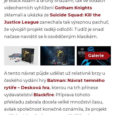
je Black Adam a druhý Shazam!, tak ve vodách
videoherních vyhlížení
Gotham Knights
zklamali a ukázka ze
Suicide Squad: Kill the
Justice League
zanechala tak výraznou pachuť,
že vývojáři projekt raději odložili. Tudíž je snad
načase navrátit se k osvědčeným klasikám.
Galerie
A tento návrat půjde udělat už relativně brzy u
českého vydání hry
Batman: Návrat temného
rytíře – Desková hra
, kterou na trh přinese
vydavatelství
Blackfire
. Příprava tohoto
překladu zabrala docela velké množství času,
avšak společnost konečně oznámila, že projekt