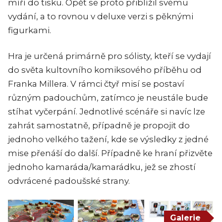
míří do tisku. Opět se proto přiblížil svému
vydání, a to rovnou v deluxe verzi s pěknými
figurkami.
Hra je určená primárně pro sólisty, kteří se vydají
do světa kultovního komiksového příběhu od
Franka Millera. V rámci čtyř misí se postaví
různým padouchům, zatímco je neustále bude
stíhat vyčerpání. Jednotlivé scénáře si navíc lze
zahrát samostatně, případně je propojit do
jednoho velkého tažení, kde se výsledky z jedné
mise přenáší do další. Případně ke hraní přizvěte
jednoho kamaráda/kamarádku, jež se zhostí
odvrácené padoušské strany.
Galerie