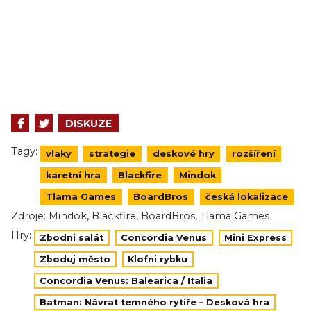
DISKUZE
Tagy:
vlaky
strategie
deskové hry
rozšíření
karetní hra
Blackfire
Mindok
Tlama Games
BoardBros
česká lokalizace
,
,
,
Zdroje:
Mindok
Blackfire
BoardBros
Tlama Games
Hry:
Zbodni salát
Concordia Venus
Mini Express
Zboduj město
Klofni rybku
Concordia Venus: Balearica / Italia
Batman: Návrat temného rytíře – Desková hra