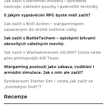
Jak začít s barvením modelů – potřebné
nástroje, základní poučky i pokročilé techniky
S jakým vyprávěcím RPG byste měli začít?
Jak začít s Bolt Action – wargamingem
zasazeným do druhé světové války
Jak začít s BattleTechem – epickými bitvami
obrovitých válečných mechů
Jak začít s Warhammerem 40,000? Cesta vede
přes přístupnější Kill Team
Wargaming poslouží jako zábava, vzdělání i
armádní simulace. Jak s ním ale začít?
Symbaroum Starter Set – cesta, jak začít se
„švédským DnD“?
Recenze