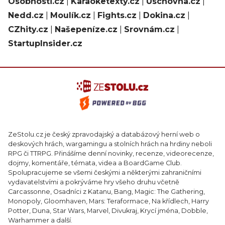
Osobnosti.cz
|
Karaoketexty.cz
|
Úschovna.cz
|
Nedd.cz
|
Moulík.cz
|
Fights.cz
|
Dokina.cz
|
CZhity.cz
|
Našepeníze.cz
|
Srovnám.cz
|
StartupInsider.cz
ZeStolu.cz je český zpravodajský a databázový herní web o
deskových hrách, wargamingu a stolních hrách na hrdiny neboli
RPG či TTRPG. Přinášíme denní novinky, recenze, videorecenze,
dojmy, komentáře, témata, videa a BoardGame Club.
Spolupracujeme se všemi českými a některými zahraničními
vydavatelstvími a pokrýváme hry všeho druhu včetně
Carcassonne, Osadníci z Katanu, Bang, Magic: The Gathering,
Monopoly, Gloomhaven, Mars: Teraformace, Na křídlech, Harry
Potter, Duna, Star Wars, Marvel, Divukraj, Krycí jména, Dobble,
Warhammer a další.