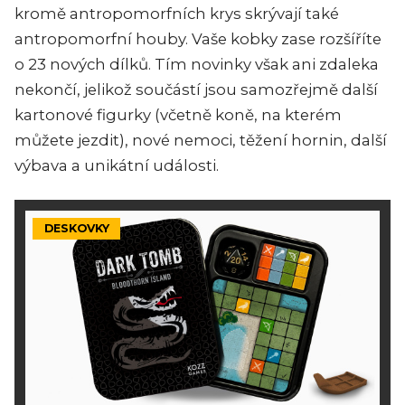
kromě antropomorfních krys skrývají také
antropomorfní houby. Vaše kobky zase rozšíříte
o 23 nových dílků. Tím novinky však ani zdaleka
nekončí, jelikož součástí jsou samozřejmě další
kartonové figurky (včetně koně, na kterém
můžete jezdit), nové nemoci, těžení hornin, další
výbava a unikátní události.
DESKOVKY