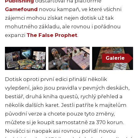
Publishing
odstartoval na platformě
Gamefound
novou kampaň, ve které všichni
zájemci mohou získat nejen dotisk už tak
mohutného základu, ale rovnou i pořádnou
expanzi
The False Prophet
.
Galerie
Dotisk oproti první edici přináší několik
vylepšení, jako jsou pravidla v pevných deskách,
bestiář, druhá kniha questů, rychlý přehled a
několik dalších karet. Jestli patříte k majitelům
původní verze a chcete pouze tyto změny,
můžete si je koupit samostatně za 370 korun.
Nováčci si naopak asi rovnou pořídí novou