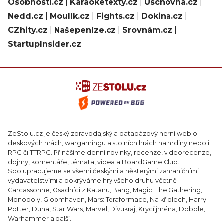
Osobnosti.cz
|
Karaoketexty.cz
|
Úschovna.cz
|
Nedd.cz
|
Moulík.cz
|
Fights.cz
|
Dokina.cz
|
CZhity.cz
|
Našepeníze.cz
|
Srovnám.cz
|
StartupInsider.cz
ZeStolu.cz je český zpravodajský a databázový herní web o
deskových hrách, wargamingu a stolních hrách na hrdiny neboli
RPG či TTRPG. Přinášíme denní novinky, recenze, videorecenze,
dojmy, komentáře, témata, videa a BoardGame Club.
Spolupracujeme se všemi českými a některými zahraničními
vydavatelstvími a pokrýváme hry všeho druhu včetně
Carcassonne, Osadníci z Katanu, Bang, Magic: The Gathering,
Monopoly, Gloomhaven, Mars: Teraformace, Na křídlech, Harry
Potter, Duna, Star Wars, Marvel, Divukraj, Krycí jména, Dobble,
Warhammer a další.