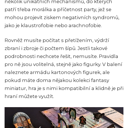
několik unikátních mechanismů, do kterých
patří třeba morálka a příčetnost party, jež se
mohou projevit ziskem negativních syndromů,
jako je klaustrofobie nebo arachnofobie.
Rovněž musíte počítat s přetížením, výdrží
zbraní i zbroje či počtem šípů. Jestli takové
podrobnosti nechcete řešit, nemusíte. Pravidla
pro ně jsou volitelná, stejně jako figurky. V balení
naleznete armádu kartonových figurek, ale
pokud máte doma nějakou kolekci fantasy
miniatur, hra je s nimi kompatibilní a klidně je při
hraní můžete využít.