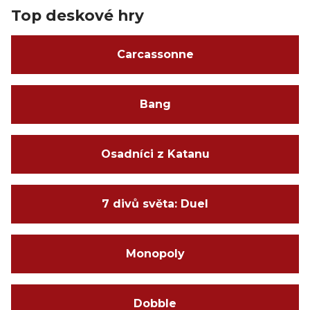
Top deskové hry
Carcassonne
Bang
Osadníci z Katanu
7 divů světa: Duel
Monopoly
Dobble