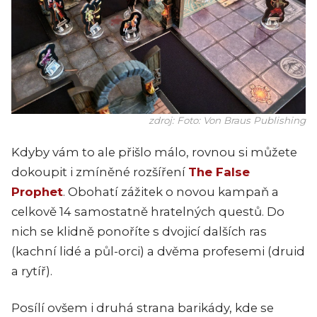
zdroj: Foto: Von Braus Publishing
Kdyby vám to ale přišlo málo, rovnou si můžete
dokoupit i zmíněné rozšíření
The False
Prophet
. Obohatí zážitek o novou kampaň a
celkově 14 samostatně hratelných questů. Do
nich se klidně ponoříte s dvojicí dalších ras
(kachní lidé a půl-orci) a dvěma profesemi (druid
a rytíř).
Posílí ovšem i druhá strana barikády, kde se