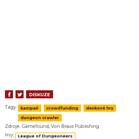
DISKUZE
Tagy:
kampaň
crowdfunding
deskové hry
dungeon crawler
,
Zdroje:
Gamefound
Von Braus Publishing
Hry:
League of Dungeoneers