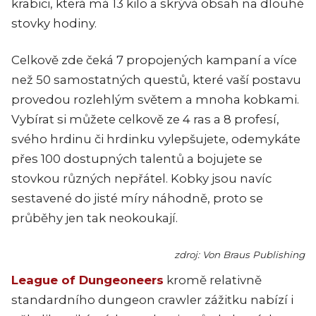
krabici, která má 13 kilo a skrývá obsah na dlouhé
stovky hodiny.
Celkově zde čeká 7 propojených kampaní a více
než 50 samostatných questů, které vaší postavu
provedou rozlehlým světem a mnoha kobkami.
Vybírat si můžete celkově ze 4 ras a 8 profesí,
svého hrdinu či hrdinku vylepšujete, odemykáte
přes 100 dostupných talentů a bojujete se
stovkou různých nepřátel. Kobky jsou navíc
sestavené do jisté míry náhodně, proto se
průběhy jen tak neokoukají.
zdroj: Von Braus Publishing
League of Dungeoneers
kromě relativně
standardního dungeon crawler zážitku nabízí i