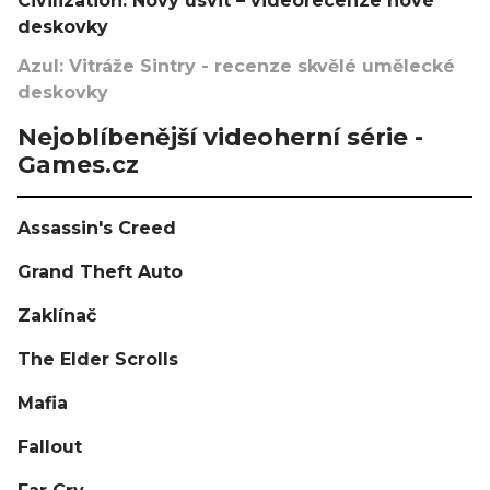
Civilization: Nový úsvit – videorecenze nové
deskovky
Azul: Vitráže Sintry - recenze skvělé umělecké
deskovky
Nejoblíbenější videoherní série -
Games.cz
Assassin's Creed
Grand Theft Auto
Zaklínač
The Elder Scrolls
Mafia
Fallout