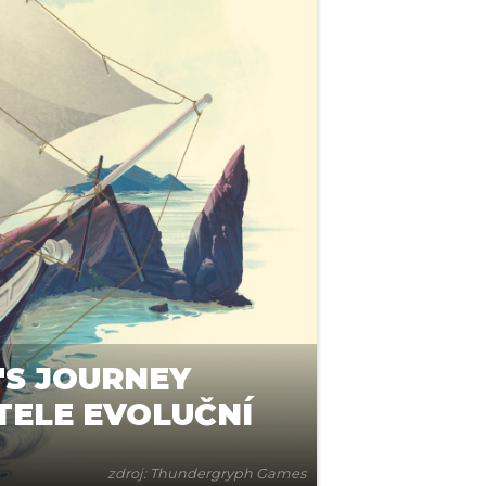
'S JOURNEY
TELE EVOLUČNÍ
zdroj: Thundergryph Games