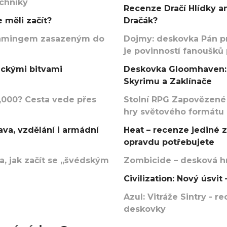
echniky
Recenze Dračí Hlídky an
 měli začít?
Dračák?
argamingem zasazeným do
Dojmy: deskovka Pán p
je povinností fanoušků
ickými bitvami
Deskovka Gloomhaven: 
Skyrimu a Zaklínače
000? Cesta vede přes
Stolní RPG Zapovězené
hry světového formátu
va, vzdělání i armádní
Heat – recenze jediné 
opravdu potřebujete
, jak začít se „švédským
Zombicide – desková hr
Civilization: Nový úsvi
Azul: Vitráže Sintry - 
deskovky