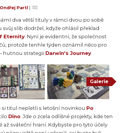
Ondřej Partl
|
námí dva větší tituly v rámci dvou po sobě
svůj slib dodržel, kdyže ohlásil překlad
f Eternity
. Nyní je evidentní, že společnost
čů, protože tenhle týden oznámil něco pro
– hutnou strategii
Darwin's Journey
.
Galerie
si titul nepletli s letošní novinkou
Po
tilo
Dino
. Jde o zcela odlišné projekty, kde ten
 až sváteční hraní. Kdybyste pro tyto účely