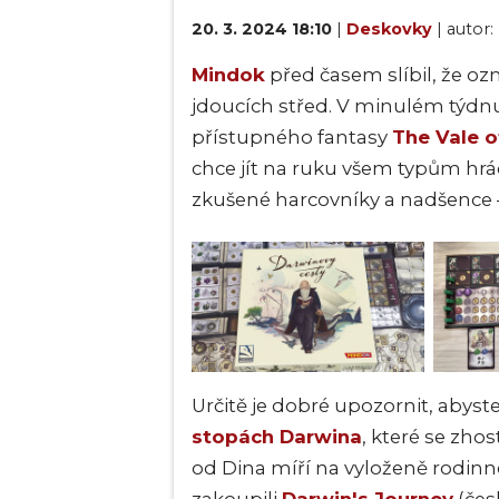
20. 3. 2024 18:10
|
Deskovky
| autor:
Mindok
před časem slíbil, že oz
jdoucích střed. V minulém týdnu 
přístupného fantasy
The Vale o
chce jít na ruku všem typům hrá
zkušené harcovníky a nadšence 
Určitě je dobré upozornit, abyste 
stopách Darwina
, které se zhos
od Dina míří na vyloženě rodinné