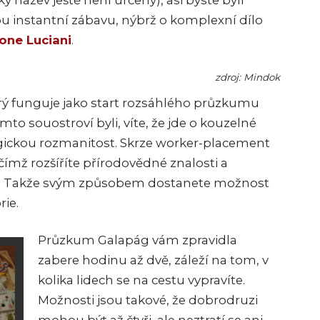
ý název ještě není určený), asi byste byli
ou instantní zábavu, nýbrž o komplexní dílo
one Luciani
.
zdroj: Mindok
rý funguje jako start rozsáhlého průzkumu
to souostroví byli, víte, že jde o kouzelné
ogickou rozmanitost. Skrze worker-placement
ímž rozšíříte přírodovědné znalosti a
orie. Takže svým způsobem dostanete možnost
rie.
Průzkum Galapág vám zpravidla
zabere hodinu až dvě, záleží na tom, v
kolika lidech se na cestu vypravíte.
Možnosti jsou takové, že dobrodruzi