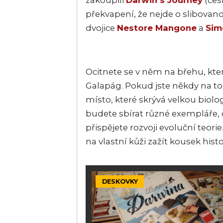
zakoupili
Darwin's Journey
(česk
překvapení, že nejde o slibovan
dvojice
Nestore Mangone
a
Sim
Ocitnete se v něm na břehu, kte
Galapág. Pokud jste někdy na tom
místo, které skrývá velkou biol
budete sbírat různé exempláře, č
přispějete rozvoji evoluční te
na vlastní kůži zažít kousek histo
DESKOVKY