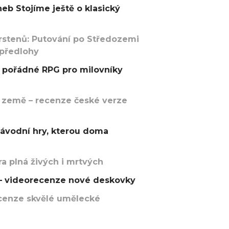
eb Stojíme ještě o klasický
rstenů: Putování po Středozemi
 předlohy
pořádné RPG pro milovníky
 země – recenze české verze
závodní hry, kterou doma
a plná živých i mrtvých
t – videorecenze nové deskovky
recenze skvělé umělecké