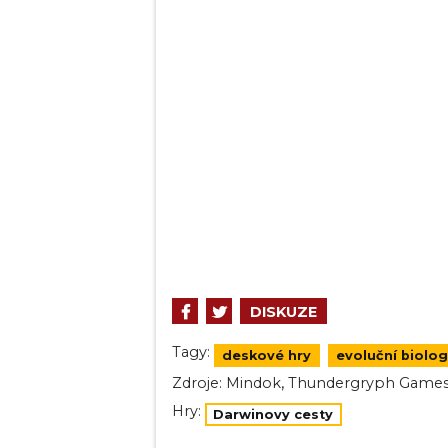
DISKUZE
Tagy:
deskové hry
evoluční biolog
,
Zdroje:
Mindok
Thundergryph Game
Hry:
Darwinovy cesty