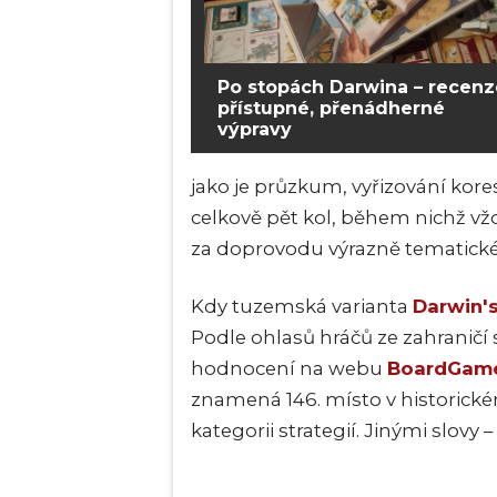
Po stopách Darwina – recenz
přístupné, přenádherné
výpravy
jako je průzkum, vyřizování kore
celkově pět kol, během nichž vž
za doprovodu výrazně tematické
Kdy tuzemská varianta
Darwin'
Podle ohlasů hráčů ze zahraničí
hodnocení na webu
BoardGam
znamená 146. místo v historické
kategorii strategií. Jinými slovy