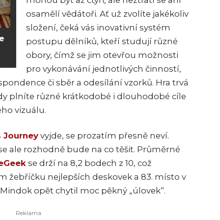
mohou být až čtyři, ale neztratí se ani
osamělí vědátoři. Ať už zvolíte jakékoliv
složení, čeká vás inovativní systém
e
postupu dělníků, kteří studují různé
obory, čímž se jim otevřou možnosti
pro vykonávání jednotlivých činností,
spondence či sběr a odesílání vzorků. Hra trvá
dy plníte různé krátkodobé i dlouhodobé cíle
ho vizuálu.
s Journey
vyjde, se prozatím přesně neví.
 se ale rozhodně bude na co těšit. Průměrné
eGeek
se drží na 8,2 bodech z 10, což
m žebříčku nejlepších deskovek a 83. místo v
 – Mindok opět chytil moc pěkný „úlovek“.