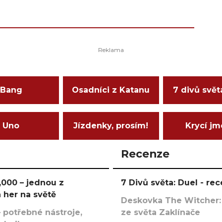
Bang
Osadníci z Katanu
7 divů svět
Uno
Jízdenky, prosím!
Krycí j
Recenze
000 – jednou z
7 Divů světa: Duel - r
 her na světě
Deskovka The Witcher:
 potřebné nástroje,
ze světa Zaklínače