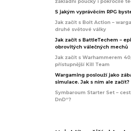
základní poučky i pokročilé t
S jakým vyprávěcím RPG byste
Jak začít s Bolt Action – w
druhé světové války
Jak začít s BattleTechem – ep
obrovitých válečných mechů
Jak začít s Warhammerem 40,
přístupnější Kill Team
Wargaming poslouží jako zába
simulace. Jak s ním ale začít?
Symbaroum Starter Set – cesta
DnD“?