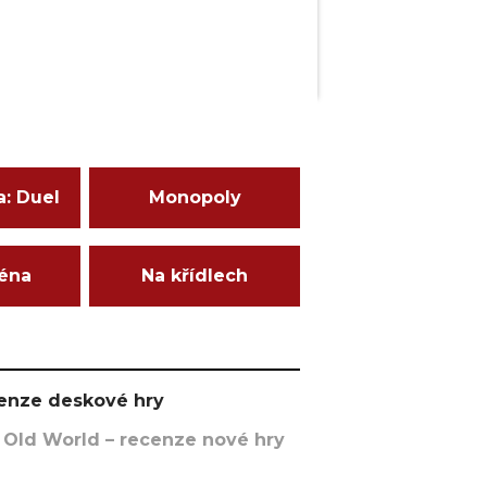
a: Duel
Monopoly
ména
Na křídlech
ecenze deskové hry
 Old World – recenze nové hry