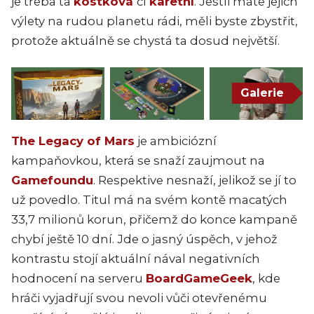
je třeba ta
kostková
či
karetní
. Jestli máte jejich
výlety na rudou planetu rádi, měli byste zbystřit,
protože aktuálně se chystá ta dosud největší.
Galerie
The Legacy of Mars
je ambiciózní
kampaňovkou, která se snaží zaujmout na
Gamefoundu
. Respektive nesnaží, jelikož se jí to
už povedlo. Titul má na svém kontě macatých
33,7 milionů korun, přičemž do konce kampaně
chybí ještě 10 dní. Jde o jasný úspěch, v jehož
kontrastu stojí aktuální nával negativních
hodnocení na serveru
BoardGameGeek
, kde
hráči vyjadřují svou nevoli vůči otevřenému