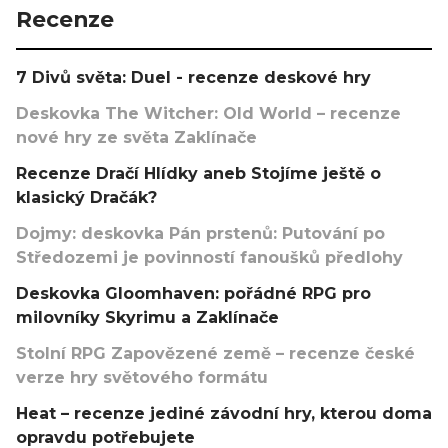
Recenze
7 Divů světa: Duel - recenze deskové hry
Deskovka The Witcher: Old World – recenze
nové hry ze světa Zaklínače
Recenze Dračí Hlídky aneb Stojíme ještě o
klasický Dračák?
Dojmy: deskovka Pán prstenů: Putování po
Středozemi je povinností fanoušků předlohy
Deskovka Gloomhaven: pořádné RPG pro
milovníky Skyrimu a Zaklínače
Stolní RPG Zapovězené země – recenze české
verze hry světového formátu
Heat – recenze jediné závodní hry, kterou doma
opravdu potřebujete