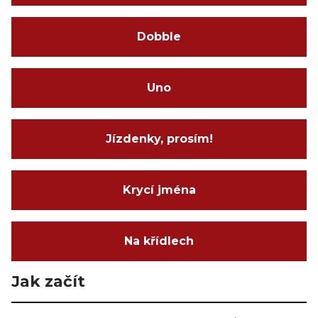
Dobble
Uno
Jízdenky, prosím!
Krycí jména
Na křídlech
Jak začít