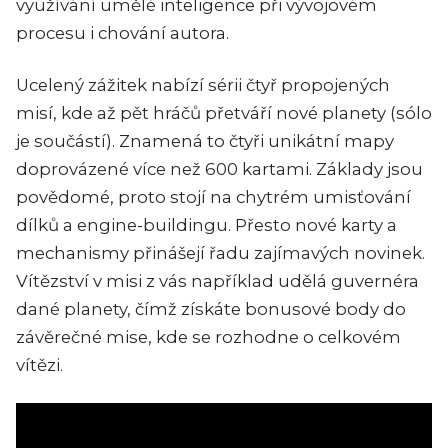
využívání umělé inteligence při vývojovém
procesu i chování autora.
Ucelený zážitek nabízí sérii čtyř propojených
misí, kde až pět hráčů přetváří nové planety (sólo
je součástí). Znamená to čtyři unikátní mapy
doprovázené více než 600 kartami. Základy jsou
povědomé, proto stojí na chytrém umisťování
dílků a engine-buildingu. Přesto nové karty a
mechanismy přinášejí řadu zajímavých novinek.
Vítězství v misi z vás například udělá guvernéra
dané planety, čímž získáte bonusové body do
závěrečné mise, kde se rozhodne o celkovém
vítězi.