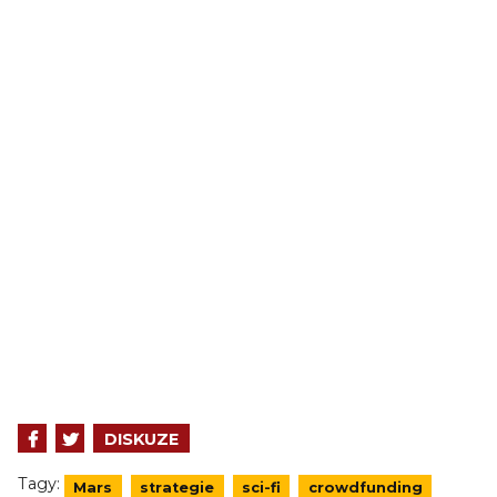
DISKUZE
Tagy:
Mars
strategie
sci-fi
crowdfunding