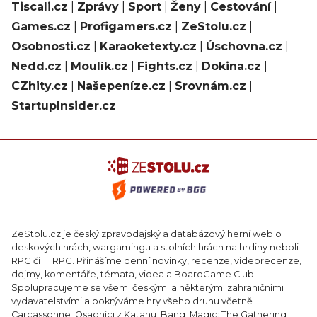
Tiscali.cz
|
Zprávy
|
Sport
|
Ženy
|
Cestování
|
Games.cz
|
Profigamers.cz
|
ZeStolu.cz
|
Osobnosti.cz
|
Karaoketexty.cz
|
Úschovna.cz
|
Nedd.cz
|
Moulík.cz
|
Fights.cz
|
Dokina.cz
|
CZhity.cz
|
Našepeníze.cz
|
Srovnám.cz
|
StartupInsider.cz
ZeStolu.cz je český zpravodajský a databázový herní web o
deskových hrách, wargamingu a stolních hrách na hrdiny neboli
RPG či TTRPG. Přinášíme denní novinky, recenze, videorecenze,
dojmy, komentáře, témata, videa a BoardGame Club.
Spolupracujeme se všemi českými a některými zahraničními
vydavatelstvími a pokrýváme hry všeho druhu včetně
Carcassonne, Osadníci z Katanu, Bang, Magic: The Gathering,