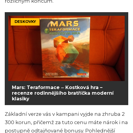
rozličným koncům.
DESKOVKY
Mars: Teraformace ‒ Kostková hra –
recenze rodinnějšího bratříčka moderní
klasiky
Základní verze vás v kampani vyjde na zhruba 2
300 korun, přičemž za tuto cenu máte nárok i na
postupně odtajňované bonusy. Pohlednější