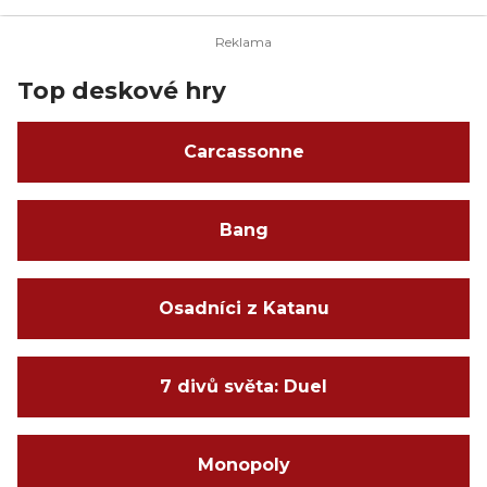
Top deskové hry
Carcassonne
Bang
Osadníci z Katanu
7 divů světa: Duel
Monopoly