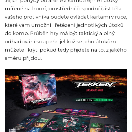
Jejich pohyby po aréně a samozřejmě i útoky
mířené na horní, prostřední či spodní část těla
vašeho protivníka budete ovládat kartami v ruce,
které vám umožní i řetězení jednotlivých útoků
do komb. Průběh hry má být taktický a plný
odhadování soupeře, jelikož se jeho útokům
můžete i krýt, pokud tedy přijdete na to, z jakého
směru přijdou.