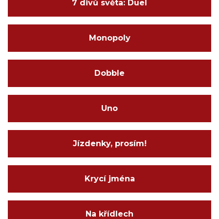
7 divů světa: Duel
Monopoly
Dobble
Uno
Jízdenky, prosím!
Krycí jména
Na křídlech