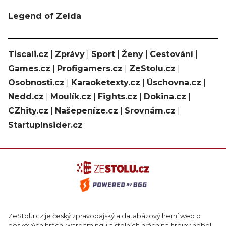
Legend of Zelda
Tiscali.cz
|
Zprávy
|
Sport
|
Ženy
|
Cestování
|
Games.cz
|
Profigamers.cz
|
ZeStolu.cz
|
Osobnosti.cz
|
Karaoketexty.cz
|
Úschovna.cz
|
Nedd.cz
|
Moulík.cz
|
Fights.cz
|
Dokina.cz
|
CZhity.cz
|
Našepeníze.cz
|
Srovnám.cz
|
StartupInsider.cz
ZeStolu.cz je český zpravodajský a databázový herní web o
deskových hrách, wargamingu a stolních hrách na hrdiny neboli