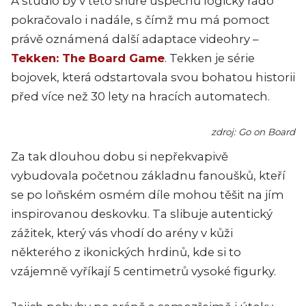
A studio by v této šňůře úspěchů logicky rádo
pokračovalo i nadále, s čímž mu má pomoct
právě oznámená další adaptace videohry –
Tekken: The Board Game
. Tekken je série
bojovek, která odstartovala svou bohatou historii
před více než 30 lety na hracích automatech.
zdroj: Go on Board
Za tak dlouhou dobu si nepřekvapivě
vybudovala početnou základnu fanoušků, kteří
se po loňském osmém díle mohou těšit na jím
inspirovanou deskovku. Ta slibuje autentický
zážitek, který vás vhodí do arény v kůži
některého z ikonických hrdinů, kde si to
vzájemně vyříkají 5 centimetrů vysoké figurky.