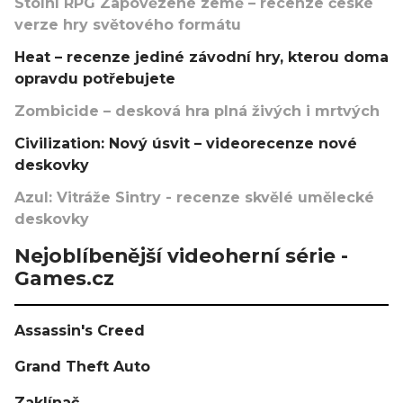
Stolní RPG Zapovězené země – recenze české
verze hry světového formátu
Heat – recenze jediné závodní hry, kterou doma
opravdu potřebujete
Zombicide – desková hra plná živých i mrtvých
Civilization: Nový úsvit – videorecenze nové
deskovky
Azul: Vitráže Sintry - recenze skvělé umělecké
deskovky
Nejoblíbenější videoherní série -
Games.cz
Assassin's Creed
Grand Theft Auto
Zaklínač