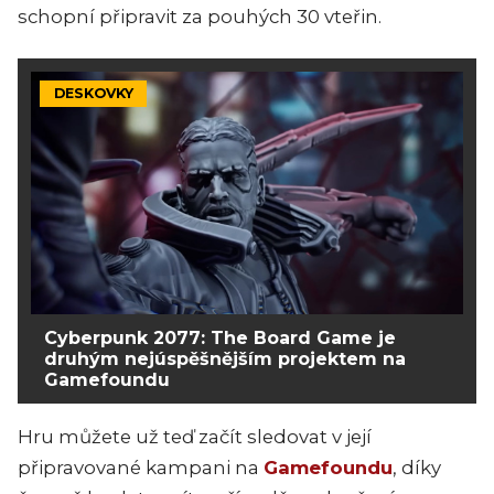
schopní připravit za pouhých 30 vteřin.
DESKOVKY
Cyberpunk 2077: The Board Game je
druhým nejúspěšnějším projektem na
Gamefoundu
Hru můžete už teď začít sledovat v její
připravované kampani na
Gamefoundu
, díky