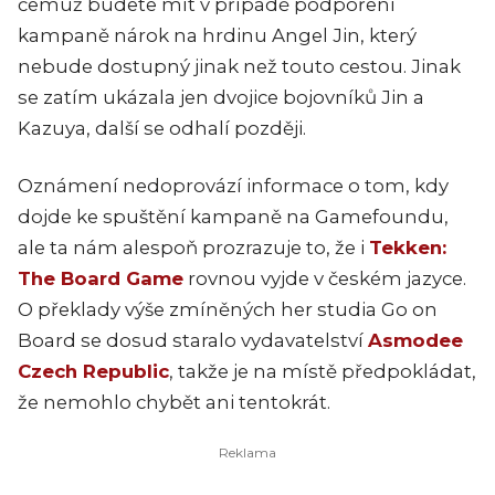
čemuž budete mít v případě podpoření
kampaně nárok na hrdinu Angel Jin, který
nebude dostupný jinak než touto cestou. Jinak
se zatím ukázala jen dvojice bojovníků Jin a
Kazuya, další se odhalí později.
Oznámení nedoprovází informace o tom, kdy
dojde ke spuštění kampaně na Gamefoundu,
ale ta nám alespoň prozrazuje to, že i
Tekken:
The Board Game
rovnou vyjde v českém jazyce.
O překlady výše zmíněných her studia Go on
Board se dosud staralo vydavatelství
Asmodee
Czech Republic
, takže je na místě předpokládat,
že nemohlo chybět ani tentokrát.