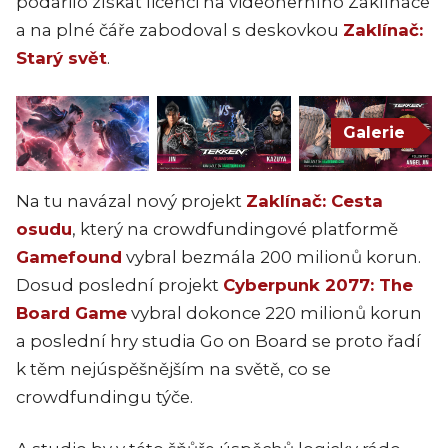
podařilo získat licenci na videoherního Zaklínače
a na plné čáře zabodoval s deskovkou
Zaklínač:
Starý svět
.
Galerie
Na tu navázal nový projekt
Zaklínač: Cesta
osudu
, který na crowdfundingové platformě
Gamefound
vybral bezmála 200 milionů korun.
Dosud poslední projekt
Cyberpunk 2077: The
Board Game
vybral dokonce 220 milionů korun
a poslední hry studia Go on Board se proto řadí
k těm nejúspěšnějším na světě, co se
crowdfundingu týče.