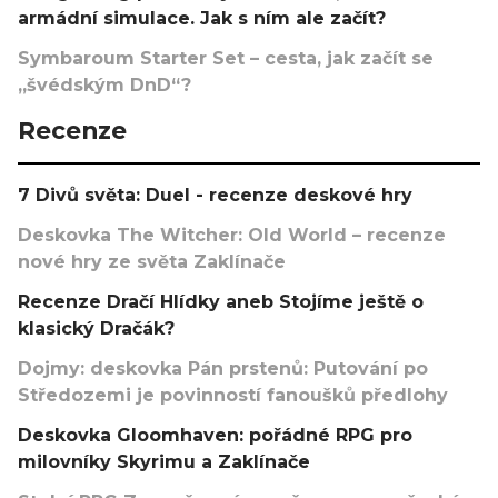
armádní simulace. Jak s ním ale začít?
Symbaroum Starter Set – cesta, jak začít se
„švédským DnD“?
Recenze
7 Divů světa: Duel - recenze deskové hry
Deskovka The Witcher: Old World – recenze
nové hry ze světa Zaklínače
Recenze Dračí Hlídky aneb Stojíme ještě o
klasický Dračák?
Dojmy: deskovka Pán prstenů: Putování po
Středozemi je povinností fanoušků předlohy
Deskovka Gloomhaven: pořádné RPG pro
milovníky Skyrimu a Zaklínače