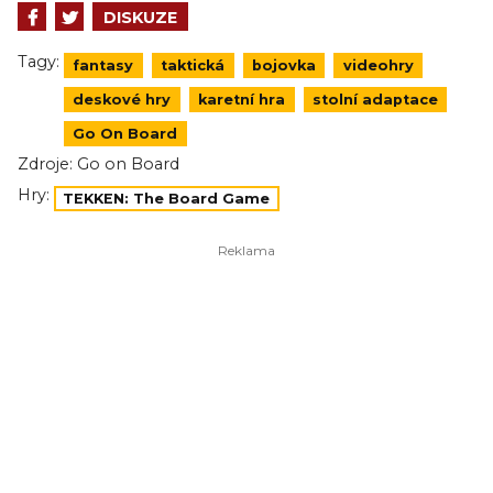
DISKUZE
Tagy:
fantasy
taktická
bojovka
videohry
deskové hry
karetní hra
stolní adaptace
Go On Board
Zdroje:
Go on Board
Hry:
TEKKEN: The Board Game