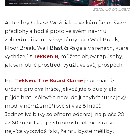
zdroj: Go on Board
Autor hry Łukasz Woźniak je velkým fanouškem
předlohy a hodlá proto ve svém návrhu
zohlednit i ikonické systémy jako Wall Break,
Floor Break, Wall Blast či Rage a v arenách, které
vycházejí z
Tekken 8
, můžete objevit způsoby,
jak samotné prostředí využít ve svůj prospěch.
Hra
Tekken: The Board Game
je primárně
určená pro dva hráče, jelikož jde o duely, ale
půjde hrát i sólově a nebude jí chybět turnajový
mód, v němž změří své síly až 8 hráčů.
Jednotlivé bitvy se přitom odehrají na ploše 20
až 60 minut a o přístupnosti celého zážitku
nejvíce vypovídá fakt, že hru byste měli být