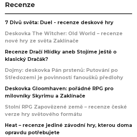
Recenze
7 Divů světa: Duel - recenze deskové hry
Deskovka The Witcher: Old World – recenze
nové hry ze světa Zaklínače
Recenze Dračí Hlídky aneb Stojíme ještě o
klasický Dračák?
Dojmy: deskovka Pán prstenů: Putování po
Středozemi je povinností fanoušků předlohy
Deskovka Gloomhaven: pořádné RPG pro
milovníky Skyrimu a Zaklínače
Stolní RPG Zapovězené země – recenze české
verze hry světového formátu
Heat – recenze jediné závodní hry, kterou doma
opravdu potřebujete