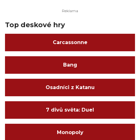
Top deskové hry
Carcassonne
Bang
Osadníci z Katanu
7 divů světa: Duel
Monopoly