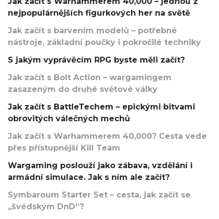
Jak začít s Warhammerem 40,000 – jednou z
nejpopulárnějších figurkových her na světě
Jak začít s barvením modelů – potřebné
nástroje, základní poučky i pokročilé techniky
S jakým vyprávěcím RPG byste měli začít?
Jak začít s Bolt Action – wargamingem
zasazeným do druhé světové války
Jak začít s BattleTechem – epickými bitvami
obrovitých válečných mechů
Jak začít s Warhammerem 40,000? Cesta vede
přes přístupnější Kill Team
Wargaming poslouží jako zábava, vzdělání i
armádní simulace. Jak s ním ale začít?
Symbaroum Starter Set – cesta, jak začít se
„švédským DnD“?