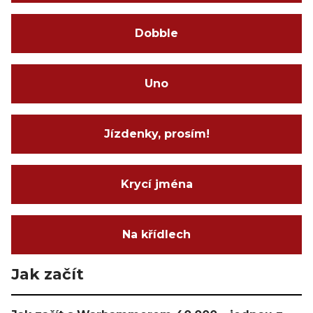
Dobble
Uno
Jízdenky, prosím!
Krycí jména
Na křídlech
Jak začít