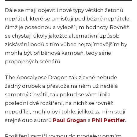
Dále se mají objevit i nové typy větších žetonů
nepřátel, které se umisťují pod běžné nepřátele,
čímž je posednou a vylepší jim hodnoty. Rovněž
se chystají úkoly jakožto alternativní způsob
získávání bodů a tím vůbec nejzajímavějším by
mohla být příběhová kampaň, tedy série
propojených scénářů.
The Apocalypse Dragon tak zjevně nebude
žádný drobek a přestože na něm už nedělá
samotný Chvátil, tak pokud se vám líbila
poslední dvě rozšíření, na nichž se rovněž
nepodílel, mohlo by i tohle, jelikož za ním stojí
stejné duo autorů
Paul Grogan
a
Phil Pettifer
.
Rozšíření zamíří rovnou do prodeje v prvním