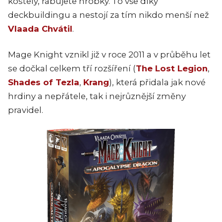
kostely, rabujete hrobky. To vše díky
deckbuildingu a nestojí za tím nikdo menší než
Vlaada Chvátil
.
Mage Knight vznikl již v roce 2011 a v průběhu let
se dočkal celkem tří rozšíření (
The Lost Legion
,
Shades of Tezla
,
Krang
), která přidala jak nové
hrdiny a nepřátele, tak i nejrůznější změny
pravidel.