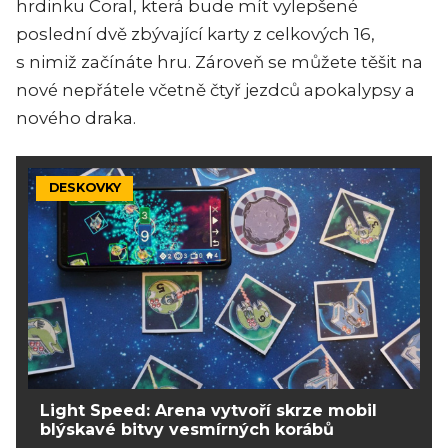
hrdinku Coral, která bude mít vylepšené
poslední dvě zbývající karty z celkových 16,
s nimiž začínáte hru. Zároveň se můžete těšit na
nové nepřátele včetně čtyř jezdců apokalypsy a
nového draka.
DESKOVKY
Light Speed: Arena vytvoří skrze mobil
blýskavé bitvy vesmírných korábů