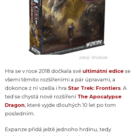
zdroj: Wizkids
Hra se v roce 2018 dočkala své
ultimátní edice
se
všemi těmito rozšířeními a pár úpravami, a
dokonce z ní vzešla i hra
Star Trek: Frontiers
. A
teď se chystá nové rozšíření
The Apocalypse
Dragon
, které vyjde dlouhých 10 let po tom
posledním.
Expanze přidá ještě jednoho hrdinu, tedy