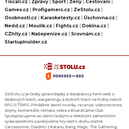
Tiscali.cz
|
Zprávy
|
Sport
|
Ženy
|
Cestování
|
Games.cz
|
Profigamers.cz
|
ZeStolu.cz
|
Osobnosti.cz
|
Karaoketexty.cz
|
Úschovna.cz
|
Nedd.cz
|
Moulík.cz
|
Fights.cz
|
Dokina.cz
|
CZhity.cz
|
Našepeníze.cz
|
Srovnám.cz
|
StartupInsider.cz
ZeStolu.cz je český zpravodajský a databázový herní web o
deskových hrách, wargamingu a stolních hrách na hrdiny neboli
RPG či TTRPG. Přinášíme denní novinky, recenze, videorecenze,
dojmy, komentáře, témata, videa a BoardGame Club.
Spolupracujeme se všemi českými a některými zahraničními
vydavatelstvími a pokrýváme hry všeho druhu včetně
Carcassonne, Osadníci z Katanu, Bang, Magic: The Gathering,