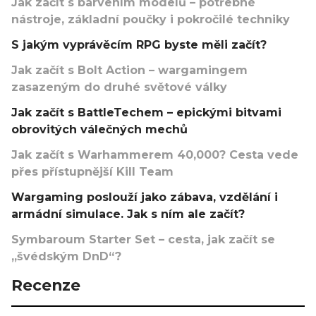
Jak začít s barvením modelů – potřebné
nástroje, základní poučky i pokročilé techniky
S jakým vyprávěcím RPG byste měli začít?
Jak začít s Bolt Action – wargamingem
zasazeným do druhé světové války
Jak začít s BattleTechem – epickými bitvami
obrovitých válečných mechů
Jak začít s Warhammerem 40,000? Cesta vede
přes přístupnější Kill Team
Wargaming poslouží jako zábava, vzdělání i
armádní simulace. Jak s ním ale začít?
Symbaroum Starter Set – cesta, jak začít se
„švédským DnD“?
Recenze