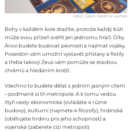
zdroj: Open Sesame Games
Bohy v každém kole dražíte, protože každý bůh
může svou přízeň svěřit jen jednomu hráči. Díky
Árovi budete budovat pevnosti a najímat vojáky,
Poseidon vám umožní vystavět přístavy a flotily
a třeba takový Zeus vám pomůže se stavbou
chrámů a hledáním kněží.
Všechno to budete dělat s jedním jasným cílem
– podmanit si tři metropole. A k tomu vedou
čtyři cesty: ekonomická (ovládáte 4 různé
budovy), kulturní (najmete 4 filozofy), hrdinská
(obětujete hrdinu pro jeho schopnost) a
vojenská (zaberete cizí metropoli).