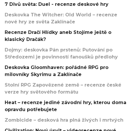
7 Divů světa: Duel - recenze deskové hry
Deskovka The Witcher: Old World – recenze
nové hry ze světa Zaklínače
Recenze Dračí Hlídky aneb Stojíme ještě o
klasický Dračák?
Dojmy: deskovka Pán prstenů: Putování po
Středozemi je povinností fanoušků předlohy
Deskovka Gloomhaven: pořádné RPG pro
milovníky Skyrimu a Zaklínače
Stolní RPG Zapovězené země – recenze české
verze hry světového formátu
Heat – recenze jediné závodní hry, kterou doma
opravdu potřebujete
Zombicide – desková hra plná živých i mrtvých
Civilization: Nový úsvit – videorecenze nové