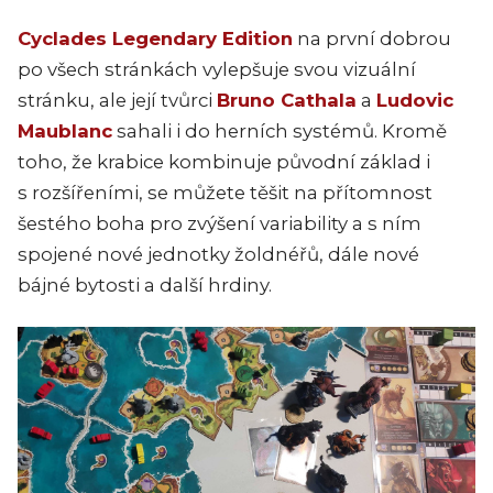
Cyclades Legendary Edition
na první dobrou
po všech stránkách vylepšuje svou vizuální
stránku, ale její tvůrci
Bruno Cathala
a
Ludovic
Maublanc
sahali i do herních systémů. Kromě
toho, že krabice kombinuje původní základ i
s rozšířeními, se můžete těšit na přítomnost
šestého boha pro zvýšení variability a s ním
spojené nové jednotky žoldnéřů, dále nové
bájné bytosti a další hrdiny.