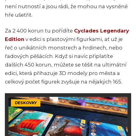
není nutností a jsou rádi, že mohou na vysněné
hře ušetřit.
Za 2 400 korun tu pořídíte
Cyclades Legendary
Edition
v edici s plastovými figurkami, ať už je
řeč o unikátních monstrech a hrdinech, nebo
řadových pěšácích. Když si navíc připlatíte
dalších 450 korun, můžete se těšit na ultimátní
edici, která přihazuje 3D modely pro města a
celkový počet figurek zvyšuje na nějakých 165.
DESKOVKY