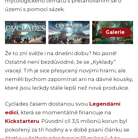
mytologického tématu s přetahováním se o
území s pomocí sázek.
Galerie
Že to zní svěže i na dnešní dobu? No jasně!
Ostatně není bezdůvodné, že se „Kyklady“
vracejí. Trh je sice přesycený novými hrami, ale
neměli bychom zapomínat ani na dávné kousky,
které jsou leckdy stále lepší než nová produkce.
Cyclades časem dostanou svou
Legendární
edici
, která se momentálně financuje na
Kickstarteru
. Původní cíl 3,5 milionů korun byl
pokořený za tři hodiny a v době psaní článku se