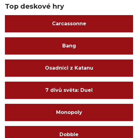
Top deskové hry
Carcassonne
Bang
Osadníci z Katanu
7 divů světa: Duel
Monopoly
Dobble