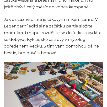
částka vyšplhala přes hranici 10 milionů. A to
ještě zbývá celý měsíc do konce kampaně…
Jak už zaznělo, hra je takovým mixem žánrů. V
Legendární edici si na začátku partie složíte
modulární mapu, rozdělíte se do frakcí a vydáte
se dobývat Kykladské ostrovy v mytologií
opředeném Řecku. S tím vám pomohou bájné
bestie, hrdinové a bohové.