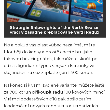
Strategie Shipwrights of the North Sea se
vrací v zásadně přepracované verzi Redux
No a pokud vás plast vůbec nezajímá, máte
hlouběji do kapsy a prostě chcete hru jako
takovou bez cingrlátek, tak můžete skočit po
edici s figurkami typu
meeple
a kartonky ve
stojáncích, za což zaplatíte jen 1 400 korun.
Nakonec si k vámi zvolené variantě můžete ještě
za 700 korun přikoupit sadu 100 kovových mincí.
V rámci dodatečných cílů pak došlo zatím
k odemčení nových monster a alternativních