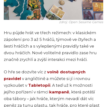
zdroj: Open Sesame Games
Hru půjde hrát ve třech režimech: v klasickém
zápolení pro 3 až 5 hráčů, týmově ve čtyřech a
šesti hráčích a s vylepšenými pravidly také ve
dvou hráčích. Nové volitelné pravidlo zase hru
značně zrychlí a zvýší interakci mezi hráči.
O hře se dozvíte víc z
volně dostupných
pravidel
v angličtině a můžete si jí i rovnou
vyzkoušet v
Tabletopii
. A teď už k možnosti
jejího pořízení v rámci
kampaně
, která potěší
oba tábory – jak hráče, kterým nevadí dát víc
peněz za tunu plastu, tak hráče, pro které plast