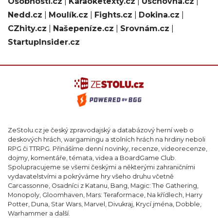
Osobnosti.cz
|
Karaoketexty.cz
|
Úschovna.cz
|
Nedd.cz
|
Moulík.cz
|
Fights.cz
|
Dokina.cz
|
CZhity.cz
|
Našepeníze.cz
|
Srovnám.cz
|
StartupInsider.cz
ZeStolu.cz je český zpravodajský a databázový herní web o
deskových hrách, wargamingu a stolních hrách na hrdiny neboli
RPG či TTRPG. Přinášíme denní novinky, recenze, videorecenze,
dojmy, komentáře, témata, videa a BoardGame Club.
Spolupracujeme se všemi českými a některými zahraničními
vydavatelstvími a pokrýváme hry všeho druhu včetně
Carcassonne, Osadníci z Katanu, Bang, Magic: The Gathering,
Monopoly, Gloomhaven, Mars: Teraformace, Na křídlech, Harry
Potter, Duna, Star Wars, Marvel, Divukraj, Krycí jména, Dobble,
Warhammer a další.