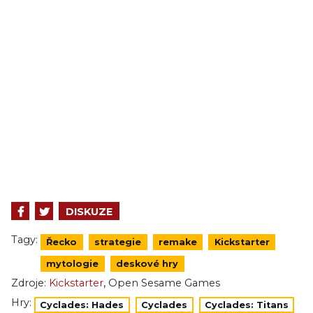
DISKUZE
Tagy:
Řecko
strategie
remake
Kickstarter
mytologie
deskové hry
,
Zdroje:
Kickstarter
Open Sesame Games
Hry:
Cyclades: Hades
Cyclades
Cyclades: Titans