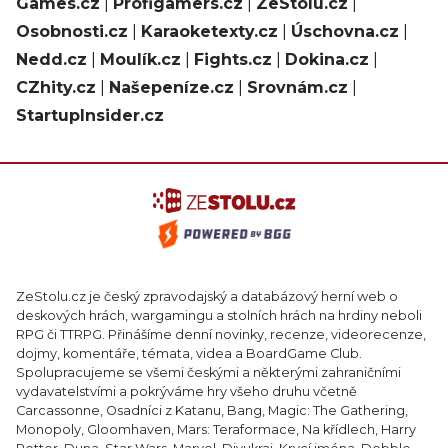
Games.cz
|
Profigamers.cz
|
ZeStolu.cz
|
Osobnosti.cz
|
Karaoketexty.cz
|
Úschovna.cz
|
Nedd.cz
|
Moulík.cz
|
Fights.cz
|
Dokina.cz
|
CZhity.cz
|
Našepeníze.cz
|
Srovnám.cz
|
StartupInsider.cz
ZeStolu.cz je český zpravodajský a databázový herní web o
deskových hrách, wargamingu a stolních hrách na hrdiny neboli
RPG či TTRPG. Přinášíme denní novinky, recenze, videorecenze,
dojmy, komentáře, témata, videa a BoardGame Club.
Spolupracujeme se všemi českými a některými zahraničními
vydavatelstvími a pokrýváme hry všeho druhu včetně
Carcassonne, Osadníci z Katanu, Bang, Magic: The Gathering,
Monopoly, Gloomhaven, Mars: Teraformace, Na křídlech, Harry