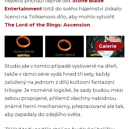
největší přichází teprve teď.
Stone Blade
Entertainment
totiž do svého hájemství získalo
licenci na Tolkienovo dílo, aby mohlo vytvořit
The Lord of the Rings: Ascension
.
Galerie
Studio jde v tomto případě vysloveně na dřeň,
takže v rámci série vydá hned tři sety, každý
založený na jednom z dílů kultovní fantazijní
trilogie. Je nicméně logické, že sady budou mezi
sebou propojené, přičemž všechny nabídnou
známé herní mechanismy, přepracované ale tak,
aby zapadaly do zdejšího světa.