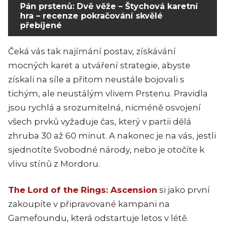
Pán prstenů: Dvě věže – Štychová karetní
hra – recenze pokračování skvělé
přebíjené
Čeká vás tak najímání postav, získávání
mocných karet a utváření strategie, abyste
získali na síle a přitom neustále bojovali s
tichým, ale neustálým vlivem Prstenu. Pravidla
jsou rychlá a srozumitelná, nicméně osvojení
všech prvků vyžaduje čas, který v partii dělá
zhruba 30 až 60 minut. A nakonec je na vás, jestli
sjednotíte Svobodné národy, nebo je otočíte k
vlivu stínů z Mordoru.
The Lord of the Rings: Ascension
si jako první
zakoupíte v připravované kampani na
Gamefoundu, která odstartuje letos v létě.