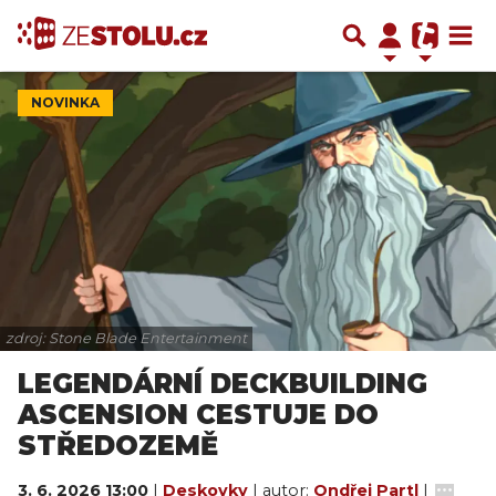
NOVINKA
zdroj: Stone Blade Entertainment
LEGENDÁRNÍ DECKBUILDING
ASCENSION CESTUJE DO
STŘEDOZEMĚ
3. 6. 2026 13:00
|
Deskovky
| autor:
Ondřej Partl
|