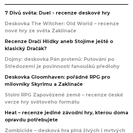
7 Divů světa: Duel - recenze deskové hry
Deskovka The Witcher: Old World – recenze
nové hry ze světa Zaklínače
Recenze Dračí Hlídky aneb Stojíme ještě o
klasický Dračák?
Dojmy: deskovka Pán prstenů: Putování po
Středozemi je povinností fanoušků předlohy
Deskovka Gloomhaven: pořádné RPG pro
milovníky Skyrimu a Zaklínače
Stolní RPG Zapovězené země – recenze české
verze hry světového formátu
Heat – recenze jediné závodní hry, kterou doma
opravdu potřebujete
Zombicide – desková hra plná živých i mrtvých