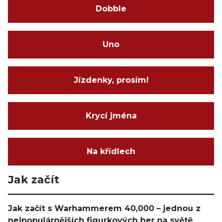
Dobble
Uno
Jízdenky, prosím!
Krycí jména
Na křídlech
Jak začít
Jak začít s Warhammerem 40,000 – jednou z
nejpopulárnějších figurkových her na světě