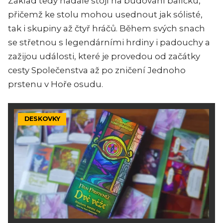
Základ tedy nadále stojí na budování balíčku,
přičemž ke stolu mohou usednout jak sólisté,
tak i skupiny až čtyř hráčů. Během svých snach
se střetnou s legendárními hrdiny i padouchy a
zažijou události, které je provedou od začátky
cesty Společenstva až po zničení Jednoho
prstenu v Hoře osudu.
DESKOVKY