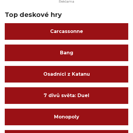
Top deskové hry
Carcassonne
Bang
Osadníci z Katanu
7 divů světa: Duel
Monopoly