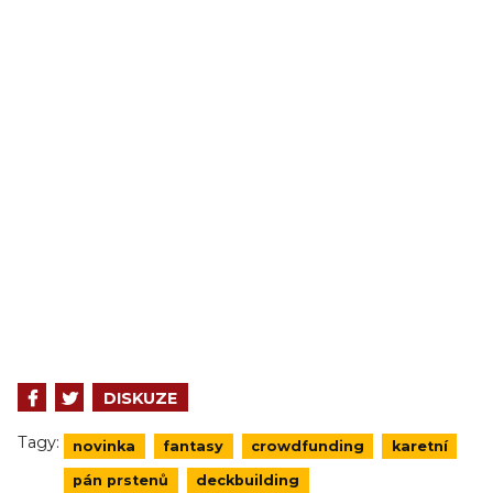
DISKUZE
Tagy:
novinka
fantasy
crowdfunding
karetní
pán prstenů
deckbuilding