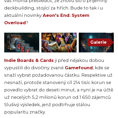
vás mohla přesvědčit, že znovu šlo o příjemný
deckbuilding, stojící za hřích. Bude to tak i u
aktuální novinky
Aeon's End: System
Overload
?
Galerie
Indie Boards & Cards
ji před nějakou dobou
vypustili do divočiny zvané
Gamefound
, kde se
snaží vybrat požadovanou částku. Respektive už
nesnaží, protože stanovený cíl 214 tisíc korun se
povedlo vybrat do deseti minut, a nyní je na účtě
už necelých 5,2 milionů korun od 1 650 zájemců.
Slušivý výsledek, jenž podtrhuje stálou
popularitu značky.