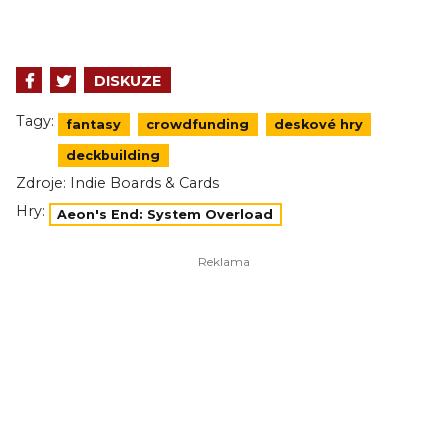
DISKUZE
Tagy:
fantasy
crowdfunding
deskové hry
deckbuilding
Zdroje:
Indie Boards & Cards
Hry:
Aeon's End: System Overload