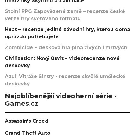
milovníky Skyrimu a Zaklínače
Stolní RPG Zapovězené země – recenze české
verze hry světového formátu
Heat – recenze jediné závodní hry, kterou doma
opravdu potřebujete
Zombicide – desková hra plná živých i mrtvých
Civilization: Nový úsvit – videorecenze nové
deskovky
Azul: Vitráže Sintry - recenze skvělé umělecké
deskovky
Nejoblíbenější videoherní série -
Games.cz
Assassin's Creed
Grand Theft Auto