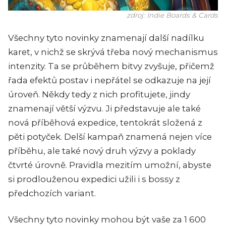
zdroj: Indie Boards & Cards
Všechny tyto novinky znamenají další nadílku
karet, v nichž se skrývá třeba nový mechanismus
intenzity. Ta se průběhem bitvy zvyšuje, přičemž
řada efektů postav i nepřátel se odkazuje na její
úroveň. Někdy tedy z nich profitujete, jindy
znamenají větší výzvu. Ji představuje ale také
nová příběhová expedice, tentokrát složená z
pěti potyček. Delší kampaň znamená nejen více
příběhu, ale také nový druh výzvy a poklady
čtvrté úrovně. Pravidla mezitím umožní, abyste
si prodlouženou expedici užili i s bossy z
předchozích variant.
Všechny tyto novinky mohou být vaše za 1 600