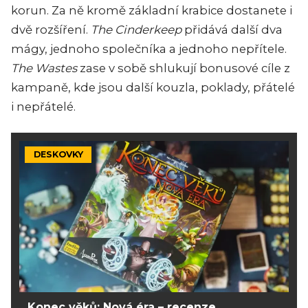
korun. Za ně kromě základní krabice dostanete i
dvě rozšíření.
The Cinderkeep
přidává další dva
mágy, jednoho společníka a jednoho nepřítele.
The Wastes
zase v sobě shlukují bonusové cíle z
kampaně, kde jsou další kouzla, poklady, přátelé
i nepřátelé.
DESKOVKY
Konec věků: Nová éra – recenze