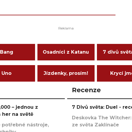
Bang
Osadníci z Katanu
7 divů svět
Uno
Jízdenky, prosím!
Krycí j
Recenze
000 – jednou z
7 Divů světa: Duel - r
 her na světě
Deskovka The Witcher:
 potřebné nástroje,
ze světa Zaklínače
echniky