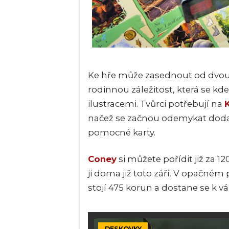
Ke hře může zasednout od dvou d
rodinnou záležitost, která se 
ilustracemi. Tvůrci potřebují na
načež se začnou odemykat dodate
pomocné karty.
Coney
si můžete pořídit již za 
ji doma již toto září. V opačném 
stojí 475 korun a dostane se k v
DESKOVKY