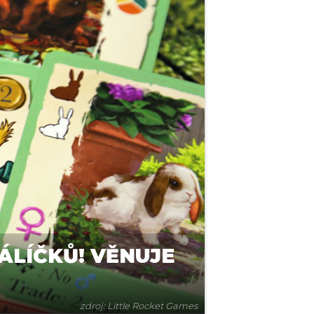
ÁLÍČKŮ! VĚNUJE
zdroj: Little Rocket Games