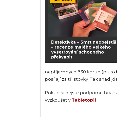
Detektivka – Smrt neobelstíš
– recenze malého velkého
vyšetřování schopného
překvapit
nepříjemných 830 korun (plus da
posílají za tři stovky. Tak snad jd
Pokud si nejste podporou hry jist
vyzkoušet v
Tabletopii
.