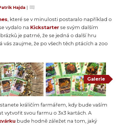
Patrik Hajda
|
mes
, které se v minulosti postaralo například o
 se vydalo na
Kickstarter
se svým dalším
obrázků je patrné, že se jedná o další hru
á vás zaujme, že po všech těch ptácích a zoo
Galerie
iž stanete králičím farmářem, kdy bude vaším
 vytvořit svou farmu o 3x3 kartách. A
kvárku
bude hodně záležet na tom, jaký