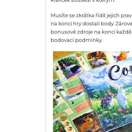
králíček sousedí s kterým.
Musíte se zkrátka řídit jejich pr
na konci hry dostali body. Záro
bonusové zdroje na konci každé
bodovací podmínky.