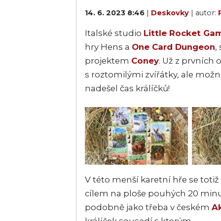
14. 6. 2023 8:46
|
Deskovky
| autor:
Italské studio
Little Rocket Ga
hry Hens a
One Card Dungeon
,
projektem
Coney
. Už z prvních 
s roztomilými zvířátky, ale možn
nadešel čas králíčků!
V této menší karetní hře se tot
cílem na ploše pouhých 20 minut
podobně jako třeba v českém
A