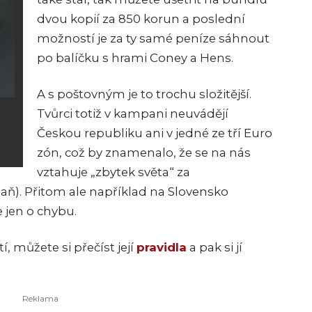
dvou kopií za 850 korun a poslední
možností je za ty samé peníze sáhnout
po balíčku s hrami Coney a Hens.
A s poštovným je to trochu složitější.
Tvůrci totiž v kampani neuvádějí
Českou republiku ani v jedné ze tří Euro
zón, což by znamenalo, že se na nás
vztahuje „zbytek světa“ za
ň). Přitom ale například na Slovensko
e jen o chybu.
í, můžete si přečíst její
pravidla
a pak si jí