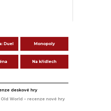
a: Duel
Monopoly
ména
Na křídlech
ecenze deskové hry
 Old World – recenze nové hry