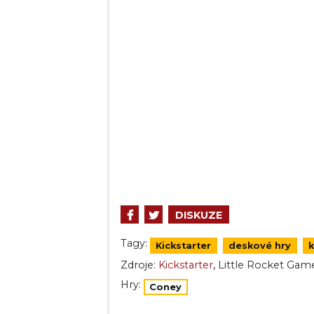
DISKUZE
Tagy:
Kickstarter
deskové hry
k
,
Zdroje:
Kickstarter
Little Rocket Gam
Hry:
Coney