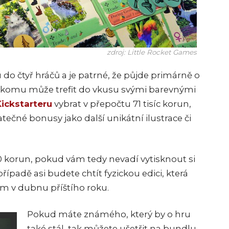
zdroj: Little Rocket Games
o čtyř hráčů a je patrné, že půjde primárně o
kdekomu může trefit do vkusu svými barevnými
Kickstarteru
vybrat v přepočtu 71 tisíc korun,
čné bonusy jako další unikátní ilustrace či
120 korun, pokud vám tedy nevadí vytisknout si
případě asi budete chtít fyzickou edici, která
ám v dubnu příštího roku.
Pokud máte známého, který by o hru
také stál, tak můžete ušetřit na bundlu