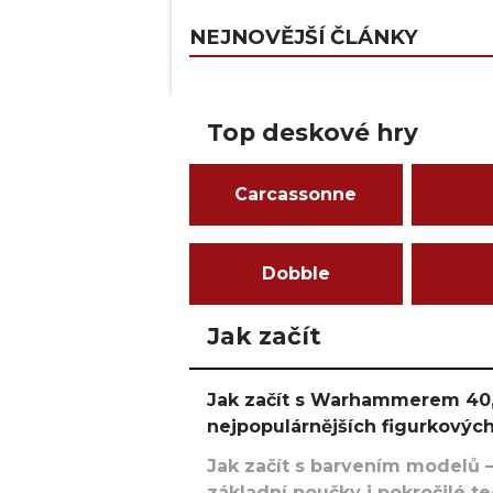
NEJNOVĚJŠÍ ČLÁNKY
Top deskové hry
Carcassonne
Dobble
Jak začít
Jak začít s Warhammerem 40,
nejpopulárnějších figurkových
Jak začít s barvením modelů –
základní poučky i pokročilé t