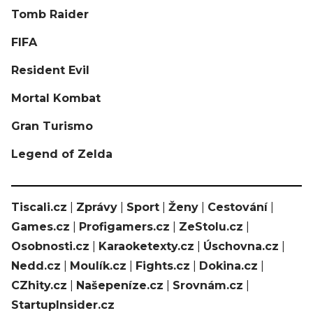
Tomb Raider
FIFA
Resident Evil
Mortal Kombat
Gran Turismo
Legend of Zelda
Tiscali.cz
|
Zprávy
|
Sport
|
Ženy
|
Cestování
|
Games.cz
|
Profigamers.cz
|
ZeStolu.cz
|
Osobnosti.cz
|
Karaoketexty.cz
|
Úschovna.cz
|
Nedd.cz
|
Moulík.cz
|
Fights.cz
|
Dokina.cz
|
CZhity.cz
|
Našepeníze.cz
|
Srovnám.cz
|
StartupInsider.cz