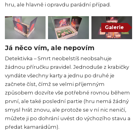
hru, ale hlavně i opravdu parádní případ.
Galerie
Já něco vím, ale nepovím
Detektivka – Smrt neobelstíš neobsahuje
žádnou příručku pravidel. Jednoduše z krabičky
vyndáte všechny karty a jednu po druhé je
začnete číst, čímž se velmi příjemným
způsobem dozvíte vše potřebné rovnou během
první, ale také poslední partie (hru nemá žádný
smysl hrát znovu, ale protože se v ní nic neničí,
můžete ji po dohrání uvést do výchozího stavu a
předat kamarádům).