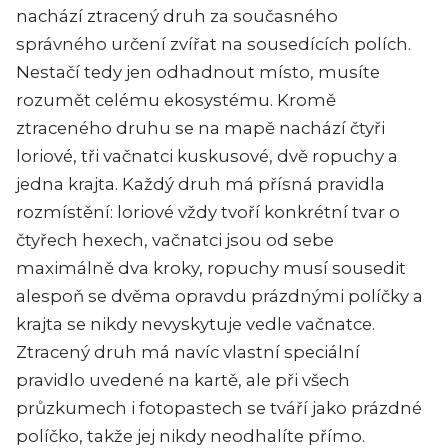
nachází ztracený druh za současného
správného určení zvířat na sousedících polích.
Nestačí tedy jen odhadnout místo, musíte
rozumět celému ekosystému. Kromě
ztraceného druhu se na mapě nachází čtyři
loriové, tři vačnatci kuskusové, dvě ropuchy a
jedna krajta. Každý druh má přísná pravidla
rozmístění: loriové vždy tvoří konkrétní tvar o
čtyřech hexech, vačnatci jsou od sebe
maximálně dva kroky, ropuchy musí sousedit
alespoň se dvěma opravdu prázdnými políčky a
krajta se nikdy nevyskytuje vedle vačnatce.
Ztracený druh má navíc vlastní speciální
pravidlo uvedené na kartě, ale při všech
průzkumech i fotopastech se tváří jako prázdné
políčko, takže jej nikdy neodhalíte přímo.