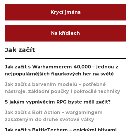
Krycí jména
Na křídlech
Jak začít
Jak začít s Warhammerem 40,000 – jednou z
nejpopulárnějších figurkových her na světě
Jak začít s barvením modelů – potřebné
nástroje, základní poučky i pokročilé techniky
S jakým vyprávěcím RPG byste měli začít?
Jak začít s Bolt Action – wargamingem
zasazeným do druhé světové války
Jak začít s BattleTechem – epickými bitvami