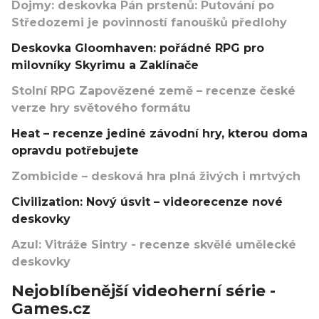
Dojmy: deskovka Pán prstenů: Putování po
Středozemi je povinností fanoušků předlohy
Deskovka Gloomhaven: pořádné RPG pro
milovníky Skyrimu a Zaklínače
Stolní RPG Zapovězené země – recenze české
verze hry světového formátu
Heat – recenze jediné závodní hry, kterou doma
opravdu potřebujete
Zombicide – desková hra plná živých i mrtvých
Civilization: Nový úsvit – videorecenze nové
deskovky
Azul: Vitráže Sintry - recenze skvělé umělecké
deskovky
Nejoblíbenější videoherní série -
Games.cz