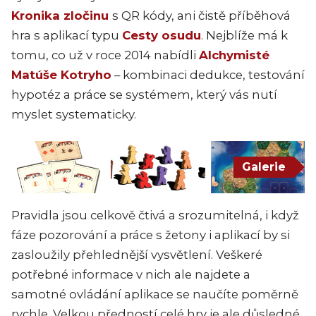
Kronika zločinu
s QR kódy, ani čistě příběhová
hra s aplikací typu
Cesty osudu
. Nejblíže má k
tomu, co už v roce 2014 nabídli
Alchymisté
Matúše Kotryho
– kombinaci dedukce, testování
hypotéz a práce se systémem, který vás nutí
myslet systematicky.
Galerie
Pravidla jsou celkově čtivá a srozumitelná, i když
fáze pozorování a práce s žetony i aplikací by si
zasloužily přehlednější vysvětlení. Veškeré
potřebné informace v nich ale najdete a
samotné ovládání aplikace se naučíte poměrně
rychle. Velkou předností celé hry je ale důsledné