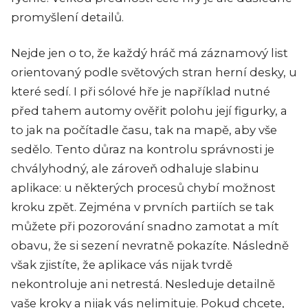
promyšlení detailů.
Nejde jen o to, že každý hráč má záznamový list
orientovaný podle světových stran herní desky, u
které sedí. I při sólové hře je například nutné
před tahem automy ověřit polohu její figurky, a
to jak na počítadle času, tak na mapě, aby vše
sedělo. Tento důraz na kontrolu správnosti je
chvályhodný, ale zároveň odhaluje slabinu
aplikace: u některých procesů chybí možnost
kroku zpět. Zejména v prvních partiích se tak
můžete při pozorování snadno zamotat a mít
obavu, že si sezení nevratně pokazíte. Následně
však zjistíte, že aplikace vás nijak tvrdě
nekontroluje ani netrestá. Nesleduje detailně
vaše kroky a nijak vás nelimituje. Pokud chcete,