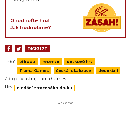
Ohodnoťte hru!
Jak hodnotíme?
DISKUZE
Tagy:
příroda
recenze
deskové hry
Tlama Games
česká lokalizace
dedukční
,
Zdroje:
Vlastní
Tlama Games
Hry:
Hledání ztraceného druhu