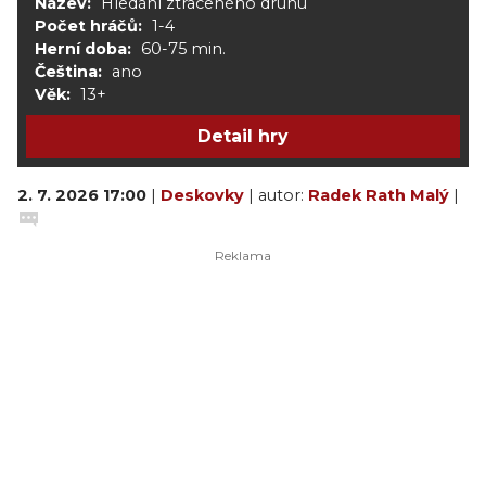
Název:
Hledání ztraceného druhu
Počet hráčů:
1-4
Herní doba:
60-75 min.
Čeština:
ano
Věk:
13+
Detail hry
2. 7. 2026 17:00
|
Deskovky
| autor:
Radek Rath Malý
|