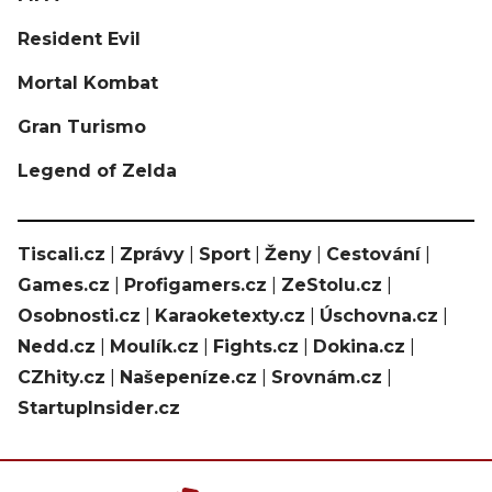
Resident Evil
Mortal Kombat
Gran Turismo
Legend of Zelda
Tiscali.cz
|
Zprávy
|
Sport
|
Ženy
|
Cestování
|
Games.cz
|
Profigamers.cz
|
ZeStolu.cz
|
Osobnosti.cz
|
Karaoketexty.cz
|
Úschovna.cz
|
Nedd.cz
|
Moulík.cz
|
Fights.cz
|
Dokina.cz
|
CZhity.cz
|
Našepeníze.cz
|
Srovnám.cz
|
StartupInsider.cz