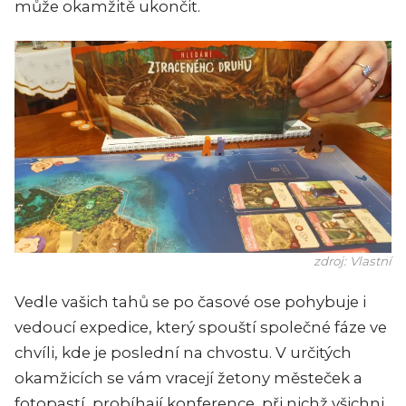
může okamžitě ukončit.
zdroj: Vlastní
Vedle vašich tahů se po časové ose pohybuje i
vedoucí expedice, který spouští společné fáze ve
chvíli, kde je poslední na chvostu. V určitých
okamžicích se vám vracejí žetony městeček a
fotopastí, probíhají konference, při nichž všichni