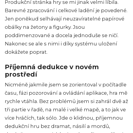
Produkční stránka hry se mi jinak velmi líbila.
Barevné zpracování i celkové ladění je povedené.
Jen poněkud selhávají neuzavíratelné papírové
obálky na žetony a figurky. Jsou
poddimenzované a docela jednoduše se ničí.
Nakonec se ale s nimi i díky systému uložení
dokážete poprat.
Příjemná dedukce v novém
prostředí
Nicméně jakmile jsem se zorientoval v počítadle
času, fázi pozorování a ovládání aplikace, hra mě
rychle vtáhla. Bez problémů jsem si zahrál dvě až
tři partie v řadě, na malé i velké mapě, a to jak ve
více hráčích, tak sólo. Jde o klidnou, příjemnou
dedukční hru bez dramat, násilí a mordů,