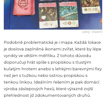
zdroj: Vlastní
Podobně problematická je i mapa. Každá lokace
je doslova zaplněná ikonami zvířat, které by lépe
vynikly ve větším měřítku. Z tohoto důvodu
doporučuji hrát spíše s propiskou s tlustým
kulatým hrotem anebo s lehkými barevnými fixy
než jen s tužkou nebo ostrou propiskou s
tenkou linkou. Ideálním řešením je pak domácí
výroba záslepových hexů, které výrazně zvýší
přehlednost již zdokumentovaných druhů.