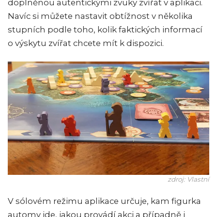
doplněnou autentickými zvuky zvířat v aplikaci.
Navíc si můžete nastavit obtížnost v několika
stupních podle toho, kolik faktických informací
o výskytu zvířat chcete mít k dispozici.
zdroj: Vlastní
V sólovém režimu aplikace určuje, kam figurka
automy jde, jakou provádí akci a případně i