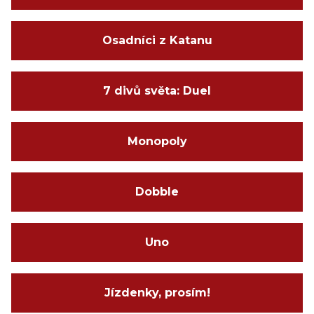
Osadníci z Katanu
7 divů světa: Duel
Monopoly
Dobble
Uno
Jízdenky, prosím!