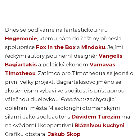
Dnes se podíváme na fantastickou hru
Hegemonie
, kterou nám do češtiny přinesla
spolupráce
Fox in the Box
a
Mindoku
. Jejími
řeckými autory jsou herní designér
Vangelis
Bagiartakis
a politický ekonom
Varnavas
Timotheou
. Zatímco pro Timotheoua se jedná o
první velký projekt, Bagiartakisovo jméno se
zkušenějším vybaví ve spojitosti s přístupnou
válečnou duelovkou
Freedom!
zachycující
obléhání města Missolonghi otomanskými
silami. Jako spoluautor s
Dávidem Turczim
má
na svědomí i kooperativní
Bláznivou kuchyni
.
Grafiku obstaral
Jakub Skop
.