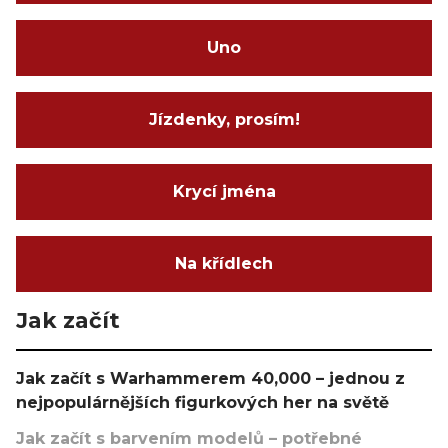
Uno
Jízdenky, prosím!
Krycí jména
Na křídlech
Jak začít
Jak začít s Warhammerem 40,000 – jednou z
nejpopulárnějších figurkových her na světě
Jak začít s barvením modelů – potřebné