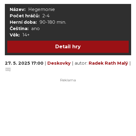
Název:
Hegemonie
Počet hráčů:
2-4
Herní doba:
90-180 min.
Čeština:
ano
Věk:
14+
Detail hry
27. 5. 2025 17:00
|
Deskovky
| autor:
Radek Rath Malý
|