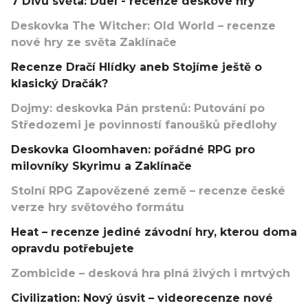
7 Divů světa: Duel - recenze deskové hry
Deskovka The Witcher: Old World – recenze
nové hry ze světa Zaklínače
Recenze Dračí Hlídky aneb Stojíme ještě o
klasický Dračák?
Dojmy: deskovka Pán prstenů: Putování po
Středozemi je povinností fanoušků předlohy
Deskovka Gloomhaven: pořádné RPG pro
milovníky Skyrimu a Zaklínače
Stolní RPG Zapovězené země – recenze české
verze hry světového formátu
Heat – recenze jediné závodní hry, kterou doma
opravdu potřebujete
Zombicide – desková hra plná živých i mrtvých
Civilization: Nový úsvit – videorecenze nové