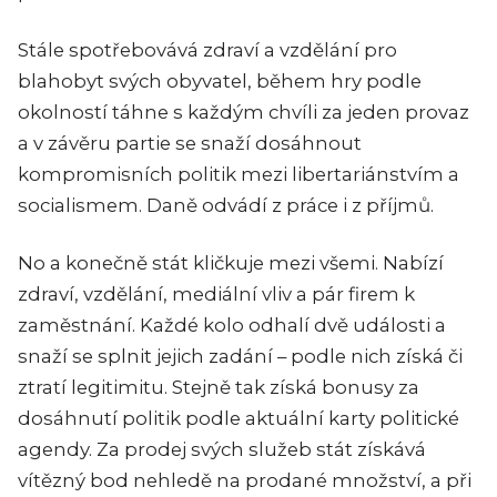
Stále spotřebovává zdraví a vzdělání pro
blahobyt svých obyvatel, během hry podle
okolností táhne s každým chvíli za jeden provaz
a v závěru partie se snaží dosáhnout
kompromisních politik mezi libertariánstvím a
socialismem. Daně odvádí z práce i z příjmů.
No a konečně stát kličkuje mezi všemi. Nabízí
zdraví, vzdělání, mediální vliv a pár firem k
zaměstnání. Každé kolo odhalí dvě události a
snaží se splnit jejich zadání – podle nich získá či
ztratí legitimitu. Stejně tak získá bonusy za
dosáhnutí politik podle aktuální karty politické
agendy. Za prodej svých služeb stát získává
vítězný bod nehledě na prodané množství, a při