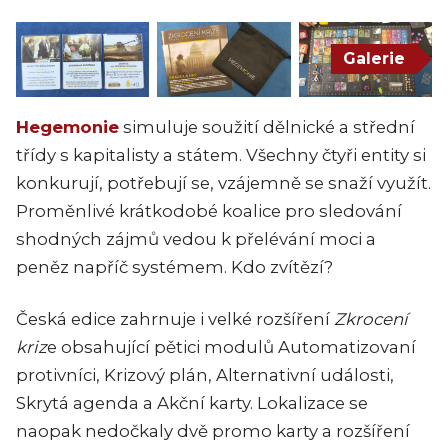
Galerie
Hegemonie
simuluje soužití dělnické a střední
třídy s kapitalisty a státem. Všechny čtyři entity si
konkurují, potřebují se, vzájemně se snaží využít.
Proměnlivé krátkodobé koalice pro sledování
shodných zájmů vedou k přelévání moci a
peněz napříč systémem. Kdo zvítězí?
Česká edice zahrnuje i velké rozšíření
Zkrocení
kriz
e obsahující pětici modulů Automatizovaní
protivníci, Krizový plán, Alternativní události,
Skrytá agenda a Akční karty. Lokalizace se
naopak nedočkaly dvě promo karty a rozšíření