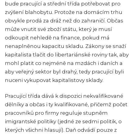
bude pracující a střední třída potřebovat pro
zvýšení blahobytu. Protože na domácím trhu
obvykle prodá za dráž než do zahraničí. Občas
může vnutit své zboží státu, který je musí
odkoupit nehledě na finance, pokud má
nenaplněnou kapacitu skladu. Zákony se snaží
kapitalista tlačit do libertariánské roviny tak, aby
mohl platit co nejméně na mzdách i daních a
aby veřejný sektor byl drahý, tedy pracující byli
nuceni vykupovat kapitalistovy sklady.
Pracující třída dává k dispozici nekvalifikované
dělníky a občas i ty kvalifikované, přičemž počet
pracovníků pro firmy reguluje stupněm
imigrantské politiky (jedné ze sedmi politik, o
kterých všichni hlasují). Daň odvádí pouze z