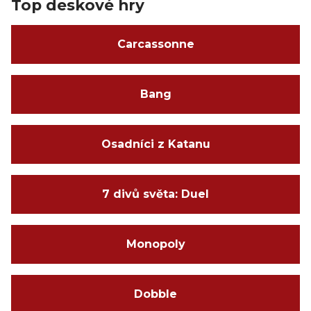
Top deskové hry
Carcassonne
Bang
Osadníci z Katanu
7 divů světa: Duel
Monopoly
Dobble