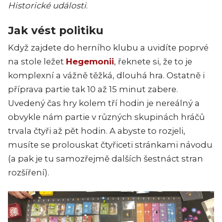
Historické události
.
Jak vést politiku
Když zajdete do herního klubu a uvidíte poprvé
na stole ležet
Hegemonii
, řeknete si, že to je
komplexní a vážně těžká, dlouhá hra. Ostatně i
příprava partie tak 10 až 15 minut zabere.
Uvedený čas hry kolem tří hodin je nereálný a
obvykle nám partie v různých skupinách hráčů
trvala čtyři až pět hodin. A abyste to rozjeli,
musíte se prolouskat čtyřiceti stránkami návodu
(a pak je tu samozřejmě dalších šestnáct stran
rozšíření).