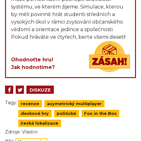
systému, ve kterém žijeme. Simulace, kterou
by měli povinně hrát studenti středních a
vysokých škol v rámci zvyšování občanského
vědomí a orientace jedince a společnosti.
Pokud hráváte ve čtyřech, berte všemi deseti!
Ohodnoťte hru!
Jak hodnotíme?
DISKUZE
Tagy:
recenze
asymetrický multiplayer
deskové hry
politické
Fox in the Box
česká lokalizace
Zdroje:
Vlastní
Hry: