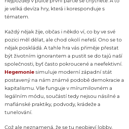
nejpozději v půlce první partie se chytnete. A to
je velká devíza hry, která i koresponduje s
tématem.
Každý nějak žije, občas i někdo ví, co by ve své
pozici měl dělat, ale chod okolí neřeší. Ono se to
nějak poskládá. A tahle hra vás přiměje přestat
být životním ignorantem a pustit se do tajů naší
společnosti, byť často pokroucené a neefektivní.
Hegemonie
simuluje moderní západní stát
postavený na nám známé podobě demokracie a
kapitalismu. Vše funguje v mírumilovném a
legálním módu, součástí tedy nejsou násilné a
mafiánské praktiky, podvody, krádeže a
tunelování.
Což ale neznamená, že se tu neobjeví lobby,