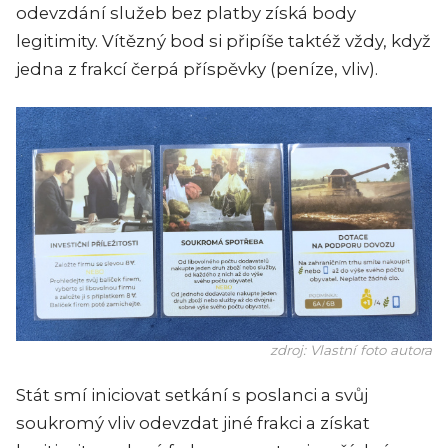
odevzdání služeb bez platby získá body
legitimity. Vítězný bod si připíše taktéž vždy, když
jedna z frakcí čerpá příspěvky (peníze, vliv).
zdroj: Vlastní foto autora
Stát smí iniciovat setkání s poslanci a svůj
soukromý vliv odevzdat jiné frakci a získat