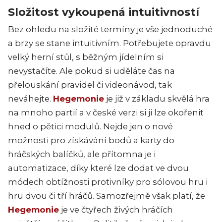
Složitost vykoupená intuitivností
Bez ohledu na složité termíny je vše jednoduché
a brzy se stane intuitivním. Potřebujete opravdu
velký herní stůl, s běžným jídelním si
nevystačíte. Ale pokud si uděláte čas na
přelouskání pravidel či videonávod, tak
neváhejte.
Hegemonie
je již v základu skvělá hra
na mnoho partií a v české verzi si ji lze okořenit
hned o pětici modulů. Nejde jen o nové
možnosti pro získávání bodů a karty do
hráčských balíčků, ale přítomna je i
automatizace, díky které lze dodat ve dvou
módech obtížnosti protivníky pro sólovou hru i
hru dvou či tří hráčů. Samozřejmě však platí, že
Hegemonie
je ve čtyřech živých hráčích