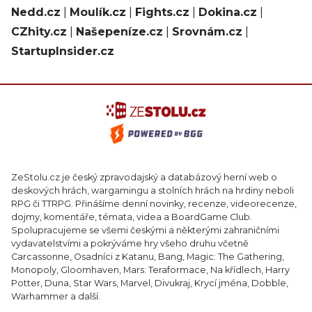
Nedd.cz
|
Moulík.cz
|
Fights.cz
|
Dokina.cz
|
CZhity.cz
|
Našepeníze.cz
|
Srovnám.cz
|
StartupInsider.cz
ZeStolu.cz je český zpravodajský a databázový herní web o
deskových hrách, wargamingu a stolních hrách na hrdiny neboli
RPG či TTRPG. Přinášíme denní novinky, recenze, videorecenze,
dojmy, komentáře, témata, videa a BoardGame Club.
Spolupracujeme se všemi českými a některými zahraničními
vydavatelstvími a pokrýváme hry všeho druhu včetně
Carcassonne, Osadníci z Katanu, Bang, Magic: The Gathering,
Monopoly, Gloomhaven, Mars: Teraformace, Na křídlech, Harry
Potter, Duna, Star Wars, Marvel, Divukraj, Krycí jména, Dobble,
Warhammer a další.