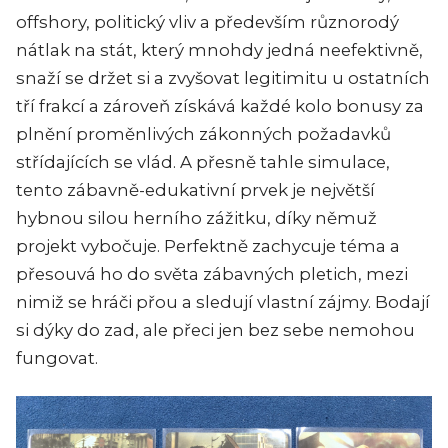
offshory, politický vliv a především různorodý
nátlak na stát, který mnohdy jedná neefektivně,
snaží se držet si a zvyšovat legitimitu u ostatních
tří frakcí a zároveň získává každé kolo bonusy za
plnění proměnlivých zákonných požadavků
střídajících se vlád. A přesně tahle simulace,
tento zábavně-edukativní prvek je největší
hybnou silou herního zážitku, díky němuž
projekt vybočuje. Perfektně zachycuje téma a
přesouvá ho do světa zábavných pletich, mezi
nimiž se hráči přou a sledují vlastní zájmy. Bodají
si dýky do zad, ale přeci jen bez sebe nemohou
fungovat.