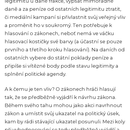
legitimitu u dané frakce, vypsat mimořádné
daně a za peníze od ostatních legitimitu ztratit,
či mediální kampaní si přivlastnit svůj veřejný vliv
a proměnit ho v soukromý. Ten potřebuje k
hlasování o zákonech, neboť nemá ve váčku
hlasovací kostičky své barvy (a účastní se pouze
prvního a třetího kroku hlasování). Na daních od
ostatních vybere do státní poklady peníze a
připíše si vítězné body podle stavu legitimity a
splnění politické agendy.
A k čemu je ten vliv? O zákonech hráči hlasují
tak, že se předběžně vyjádří k návrhu zákona.
Během svého tahu mohou jako akci navrhnout
zákon a umístit svůj ukazatel na politický úsek,
kam by rádi stávající ukazatel posunuli. Mezi koly
při vyhodnocování se tedy předběžně vyjádří a