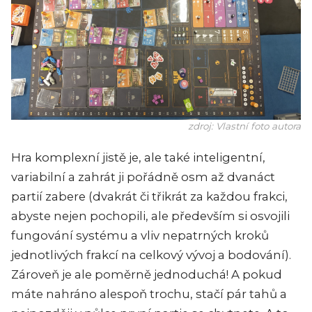
zdroj: Vlastní foto autora
Hra komplexní jistě je, ale také inteligentní,
variabilní a zahrát ji pořádně osm až dvanáct
partií zabere (dvakrát či třikrát za každou frakci,
abyste nejen pochopili, ale především si osvojili
fungování systému a vliv nepatrných kroků
jednotlivých frakcí na celkový vývoj a bodování).
Zároveň je ale poměrně jednoduchá! A pokud
máte nahráno alespoň trochu, stačí pár tahů a