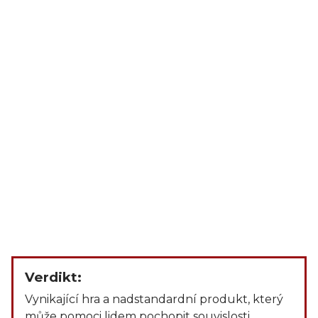
Verdikt:
Vynikající hra a nadstandardní produkt, který
může pomoci lidem pochopit souvislosti