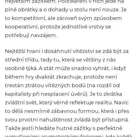
největším zážitkem. Politikaření v nich jede na
plné obrátky a o dohady u stolu není nouze. Je
to kompetitivní, ale zároveň svým způsobem
kooperativní, protože jednotlivé vrstvy se
potřebují navzájem.
Nejtěžší hraní i dosáhnutí vítězství se zdá být za
střední třídu, tedy tu, která se většiny z nás
osobně týká. A stát může snadno vyhrát, i když
během hry dvakrát zkrachuje, protože není
trestán ztrátou vítězných bodů (na rozdíl od
kapitalisty při nesplacení úvěrů). Je to zkrátka
zvláštní svět, který věrně reflektuje realitu. Navíc
to dělá nesmírně zábavnou formou, která i přes
svou prvotní nahuštěnost zvládá být přístupná.
Takže jestli hledáte hutné zážitky s perfektně
vymyšlenými asymetrickými frakcemi, kde každá