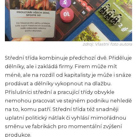
zdroj: Vlastní foto autora
Střední třída kombinuje předchozí dvě. Přiděluje
dělníky, ale i zakládá firmy. Firem může mít
méně, ale na rozdíl od kapitalisty je může i snáze
prodávat a dělníky vykopnout na dlažbu.
Příslušníci střední a pracující třídy obvykle
nemohou pracovat ve stejném podniku nehledě
na to, komu patří. Střední třída též snadněji
uplatní politický nátlak či vyhlásí mimořádnou
směnu ve fabrikách pro momentální zvýšení
produkce.