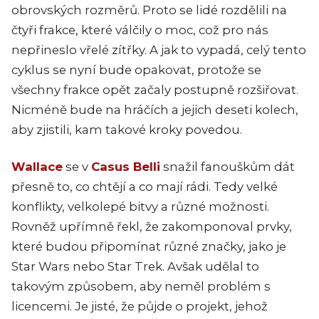
obrovských rozměrů. Proto se lidé rozdělili na
čtyři frakce, které válčily o moc, což pro nás
nepřineslo vřelé zítřky. A jak to vypadá, celý tento
cyklus se nyní bude opakovat, protože se
všechny frakce opět začaly postupně rozšiřovat.
Nicméně bude na hráčích a jejich deseti kolech,
aby zjistili, kam takové kroky povedou.
Wallace
se v
Casus Belli
snažil fanouškům dát
přesně to, co chtějí a co mají rádi. Tedy velké
konflikty, velkolepé bitvy a různé možnosti.
Rovněž upřímně řekl, že zakomponoval prvky,
které budou připomínat různé značky, jako je
Star Wars nebo Star Trek. Avšak udělal to
takovým způsobem, aby neměl problém s
licencemi. Je jisté, že půjde o projekt, jehož