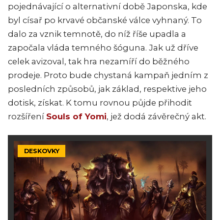
pojednávající o alternativní době Japonska, kde
byl císař po krvavé občanské válce vyhnaný. To
dalo za vznik temnotě, do níž říše upadla a
započala vláda temného šóguna. Jak už dříve
celek avizoval, tak hra nezamíří do běžného
prodeje. Proto bude chystaná kampaň jedním z
posledních způsobů, jak základ, respektive jeho
dotisk, získat. K tomu rovnou půjde přihodit
rozšíření
Souls of Yomi
, jež dodá závěrečný akt.
DESKOVKY