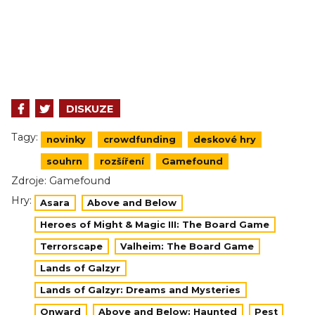
DISKUZE
Tagy:
novinky
crowdfunding
deskové hry
souhrn
rozšíření
Gamefound
Zdroje:
Gamefound
Hry:
Asara
Above and Below
Heroes of Might & Magic III: The Board Game
Terrorscape
Valheim: The Board Game
Lands of Galzyr
Lands of Galzyr: Dreams and Mysteries
Onward
Above and Below: Haunted
Pest