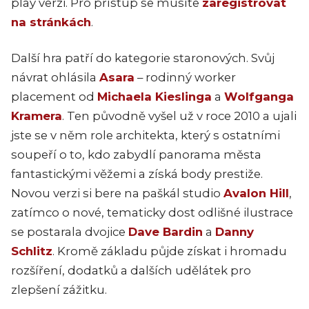
play verzi. Pro přístup se musíte
zaregistrovat
na stránkách
.
Další hra patří do kategorie staronových. Svůj
návrat ohlásila
Asara
– rodinný worker
placement od
Michaela Kieslinga
a
Wolfganga
Kramera
. Ten původně vyšel už v roce 2010
a ujali
jste se v něm
role architekta, který s ostatními
soupeří o to, kdo zabydlí panorama města
fantastickými věžemi a získá body prestiže.
Novou verzi si bere na paškál studio
Avalon Hill
,
zatímco o nové, tematicky dost odlišné ilustrace
se postarala dvojice
Dave Bardin
a
Danny
Schlitz
. Kromě základu půjde získat i hromadu
rozšíření, dodatků a dalších udělátek pro
zlepšení zážitku.