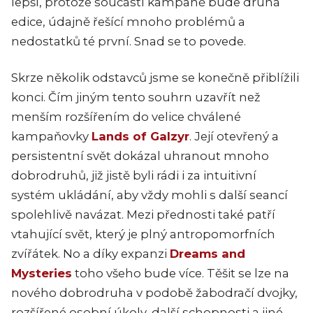
lepší, protože součástí kampaně bude druhá
edice, údajně řešící mnoho problémů a
nedostatků té první. Snad se to povede.
Skrze několik odstavců jsme se konečně přiblížili
konci. Čím jiným tento souhrn uzavřít než
menším rozšířením do velice chválené
kampaňovky
Lands of Galzyr
. Její otevřený a
persistentní svět dokázal uhranout mnoho
dobrodruhů, již jistě byli rádi i za intuitivní
systém ukládání, aby vždy mohli s další seancí
spolehlivě navázat. Mezi přednosti také patří
vtahující svět, který je plný antropomorfních
zvířátek. No a díky expanzi
Dreams and
Mysteries
toho všeho bude více. Těšit se lze na
nového dobrodruha v podobě žabodračí dvojky,
rozšířené osobní úkoly, další schopnosti a jiné.