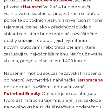
přízvisko
Haunted
. Ve 2 až 4 budete stavět
vesnici ve strašidelné bažině, zatímco se občas
ponoříte do vodních jeskyní skrývajících mnohá
tajemství. Stejně jako v předchůdci půjde o
sbíraní sad, které bude tentokrát ozvláštněné
duchy snižující reputaci, jejich vymítáním,
novými budovami nebo třeba perlami, které
zastupují tu nejvzácnější měnu. Navíc už nyní se
ví cena, pohybující se kolem 1 400 korun.
Nadšením mohou současně zavýskat nadšenci
do hororů. Asymetrická naháněčka
Terrorscape
dostane další rozšíření, tentokrát zvané
Putrefied Enmity
. Ohledně jeho obsahu jsou
tvůrci zatím trochu tajemní, ale je jisté, že dojde
na nového vraha, tři další přeživší a dodatečnou