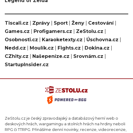
Legend of Zelda
Tiscali.cz
|
Zprávy
|
Sport
|
Ženy
|
Cestování
|
Games.cz
|
Profigamers.cz
|
ZeStolu.cz
|
Osobnosti.cz
|
Karaoketexty.cz
|
Úschovna.cz
|
Nedd.cz
|
Moulík.cz
|
Fights.cz
|
Dokina.cz
|
CZhity.cz
|
Našepeníze.cz
|
Srovnám.cz
|
StartupInsider.cz
ZeStolu.cz je český zpravodajský a databázový herní web o
deskových hrách, wargamingu a stolních hrách na hrdiny neboli
RPG či TTRPG. Přinášíme denní novinky, recenze, videorecenze,