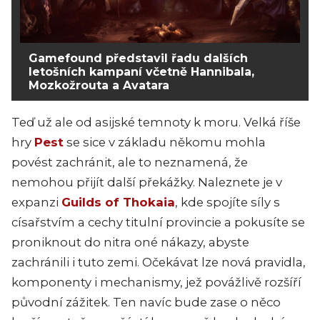
Gamefound představil řadu dalších
letošních kampaní včetně Hannibala,
Mozkožrouta a Avatara
Teď už ale od asijské temnoty k moru. Velká říše
hry
Pest
se sice v základu někomu mohla
povést zachránit, ale to neznamená, že
nemohou přijít další překážky. Naleznete je v
expanzi
Guilds of Thokaia
, kde spojíte síly s
císařstvím a cechy titulní provincie a pokusíte se
proniknout do nitra oné nákazy, abyste
zachránili i tuto zemi. Očekávat lze nová pravidla,
komponenty i mechanismy, jež povážlivě rozšíří
původní zážitek. Ten navíc bude zase o něco