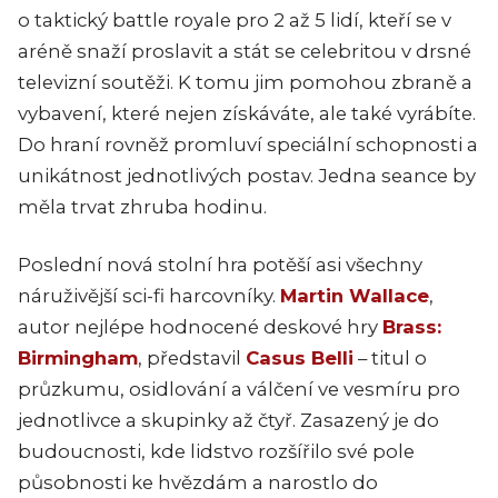
o taktický battle royale pro 2 až 5 lidí, kteří se v
aréně snaží proslavit a stát se celebritou v drsné
televizní soutěži. K tomu jim pomohou zbraně a
vybavení, které nejen získáváte, ale také vyrábíte.
Do hraní rovněž promluví speciální schopnosti a
unikátnost jednotlivých postav. Jedna seance by
měla trvat zhruba hodinu.
Poslední nová stolní hra potěší asi všechny
náruživější sci-fi harcovníky.
Martin Wallace
,
autor nejlépe hodnocené deskové hry
Brass:
Birmingham
, představil
Casus Belli
– titul o
průzkumu, osidlování a válčení ve vesmíru pro
jednotlivce a skupinky až čtyř. Zasazený je do
budoucnosti, kde lidstvo rozšířilo své pole
působnosti ke hvězdám a narostlo do