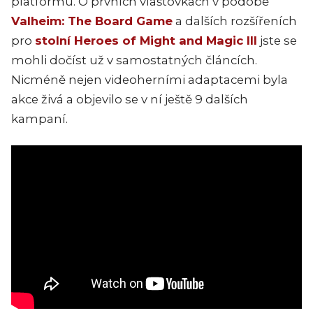
platformu. O prvních vlaštovkách v podobě
Valheim: The Board Game
a dalších rozšířeních
pro
stolní Heroes of Might and Magic III
jste se
mohli dočíst už v samostatných článcích.
Nicméně nejen videoherními adaptacemi byla
akce živá a objevilo se v ní ještě 9 dalších
kampaní.