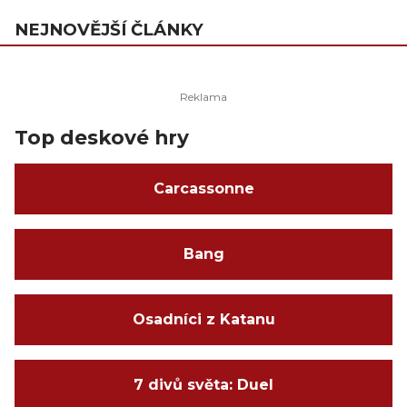
NEJNOVĚJŠÍ ČLÁNKY
Top deskové hry
Carcassonne
Bang
Osadníci z Katanu
7 divů světa: Duel