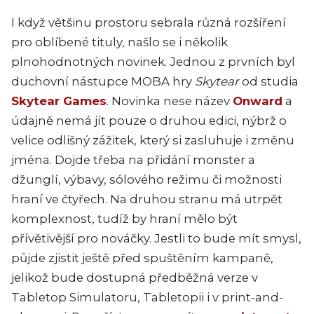
I když většinu prostoru sebrala různá rozšíření
pro oblíbené tituly, našlo se i několik
plnohodnotných novinek. Jednou z prvních byl
duchovní nástupce MOBA hry
Skytear
od studia
Skytear Games
. Novinka nese název
Onward
a
údajně nemá jít pouze o druhou edici, nýbrž o
velice odlišný zážitek, který si zasluhuje i změnu
jména. Dojde třeba na přidání monster a
džunglí, výbavy, sólového režimu či možnosti
hraní ve čtyřech. Na druhou stranu má utrpět
komplexnost, tudíž by hraní mělo být
přívětivější pro nováčky. Jestli to bude mít smysl,
půjde zjistit ještě před spuštěním kampaně,
jelikož bude dostupná předběžná verze v
Tabletop Simulatoru, Tabletopii i v print-and-