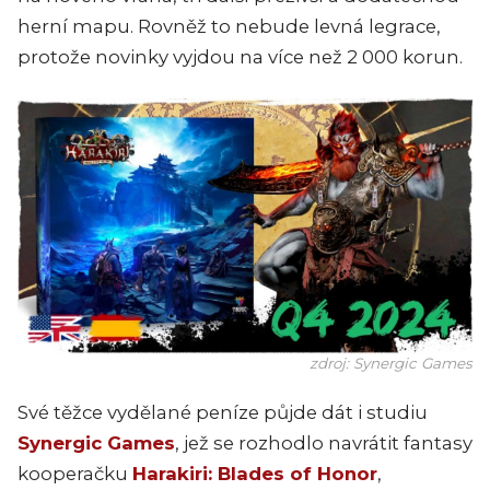
herní mapu. Rovněž to nebude levná legrace,
protože novinky vyjdou na více než 2 000 korun.
zdroj: Synergic Games
Své těžce vydělané peníze půjde dát i studiu
Synergic Games
, jež se rozhodlo navrátit fantasy
kooperačku
Harakiri: Blades of Honor
,