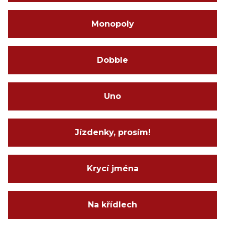
Monopoly
Dobble
Uno
Jízdenky, prosím!
Krycí jména
Na křídlech