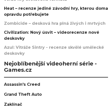
Heat – recenze jediné závodní hry, kterou doma
opravdu potřebujete
Zombicide – desková hra plná živých i mrtvých
Civilization: Nový úsvit – videorecenze nové
deskovky
Azul: Vitráže Sintry - recenze skvělé umělecké
deskovky
Nejoblíbenější videoherní série -
Games.cz
Assassin's Creed
Grand Theft Auto
Zaklínač