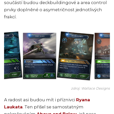
součástí budou deckbuildingové a area control
prvky doplněné o asymetričnost jednotlivých
frakcí.
zdroj: Wallace Designs
A radost asi budou mít i příznivci
Ryana
Laukata
. Ten přišel se samostatným
pokračováním
Above and Below
, jež nese