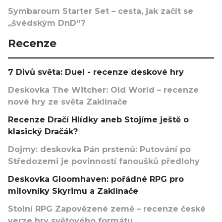
Symbaroum Starter Set – cesta, jak začít se
„švédským DnD“?
Recenze
7 Divů světa: Duel - recenze deskové hry
Deskovka The Witcher: Old World – recenze
nové hry ze světa Zaklínače
Recenze Dračí Hlídky aneb Stojíme ještě o
klasický Dračák?
Dojmy: deskovka Pán prstenů: Putování po
Středozemi je povinností fanoušků předlohy
Deskovka Gloomhaven: pořádné RPG pro
milovníky Skyrimu a Zaklínače
Stolní RPG Zapovězené země – recenze české
verze hry světového formátu