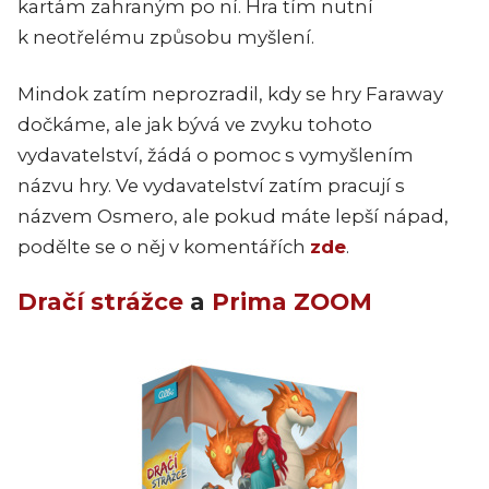
kartám zahraným po ní. Hra tím nutní
k neotřelému způsobu myšlení.
Mindok zatím neprozradil, kdy se hry Faraway
dočkáme, ale jak bývá ve zvyku tohoto
vydavatelství, žádá o pomoc s vymyšlením
názvu hry. Ve vydavatelství zatím pracují s
názvem Osmero, ale pokud máte lepší nápad,
podělte se o něj v komentářích
zde
.
Dračí strážce
a
Prima ZOOM