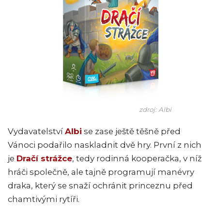
zdroj: Albi
Vydavatelství
Albi
se zase ještě těšně před
Vánoci podařilo naskladnit dvě hry. První z nich
je
Dračí strážce
, tedy rodinná kooperačka, v níž
hráči společně, ale tajně programují manévry
draka, který se snaží ochránit princeznu před
chamtivými rytíři.