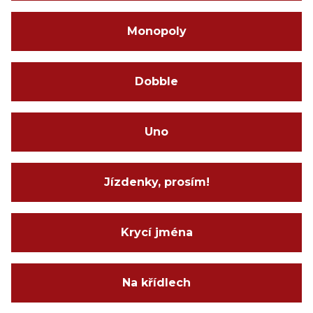
Monopoly
Dobble
Uno
Jízdenky, prosím!
Krycí jména
Na křídlech