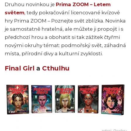
Druhou novinkou je
Prima ZOOM – Letem
světem
, tedy pokračování licencované kvízové
hry Prima ZOOM – Poznejte svět zblízka. Novinka
je samostatně hratelná, ale můžete ji propojit i s
předchozí hrou a obohatit si tak zážitek čtyřmi
novými okruhy témat: podmořský svět, záhadná
místa, přírodní divy a kulturní zvyklosti.
Final Girl
a
Cthulhu
zdroj: Rexhry