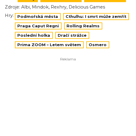
,
,
,
Zdroje:
Albi
Mindok
Rexhry
Delicious Games
Hry:
Podmořská města
Cthulhu: I smrt může zemřít
Praga Caput Regni
Rolling Realms
Poslední holka
Dračí strážce
Prima ZOOM – Letem světem
Osmero