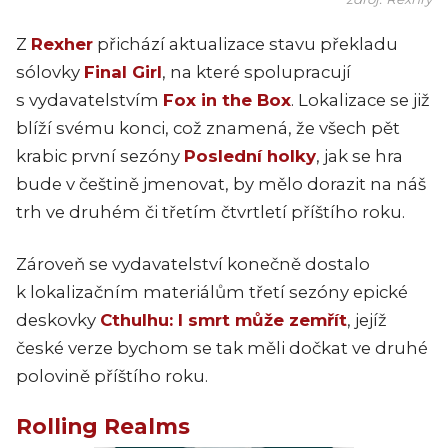
Z
Rexher
přichází aktualizace stavu překladu
sólovky
Final Girl
, na které spolupracují
s vydavatelstvím
Fox in the Box
. Lokalizace se již
blíží svému konci, což znamená, že všech pět
krabic první sezóny
Poslední holky
, jak se hra
bude v češtině jmenovat, by mělo dorazit na náš
trh ve druhém či třetím čtvrtletí příštího roku.
Zároveň se vydavatelství konečně dostalo
k lokalizačním materiálům třetí sezóny epické
deskovky
Cthulhu: I smrt může zemřít
, jejíž
české verze bychom se tak měli dočkat ve druhé
polovině příštího roku.
Rolling Realms