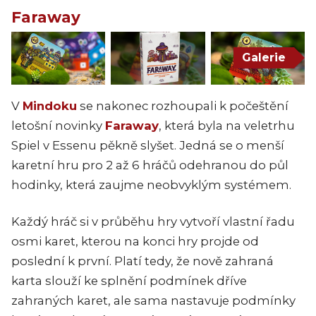
Faraway
Galerie
V
Mindoku
se nakonec rozhoupali k počeštění
letošní novinky
Faraway
, která byla na veletrhu
Spiel v Essenu pěkně slyšet. Jedná se o menší
karetní hru pro 2 až 6 hráčů odehranou do půl
hodinky, která zaujme neobvyklým systémem.
Každý hráč si v průběhu hry vytvoří vlastní řadu
osmi karet, kterou na konci hry projde od
poslední k první. Platí tedy, že nově zahraná
karta slouží ke splnění podmínek dříve
zahraných karet, ale sama nastavuje podmínky