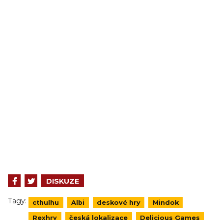
DISKUZE
Tagy:
cthulhu
Albi
deskové hry
Mindok
Rexhry
česká lokalizace
Delicious Games