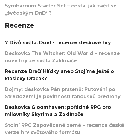
Symbaroum Starter Set – cesta, jak začít se
„švédským DnD“?
Recenze
7 Divů světa: Duel - recenze deskové hry
Deskovka The Witcher: Old World – recenze
nové hry ze světa Zaklínače
Recenze Dračí Hlídky aneb Stojíme ještě o
klasický Dračák?
Dojmy: deskovka Pán prstenů: Putování po
Středozemi je povinností fanoušků předlohy
Deskovka Gloomhaven: pořádné RPG pro
milovníky Skyrimu a Zaklínače
Stolní RPG Zapovězené země – recenze české
verze hry světového formátu