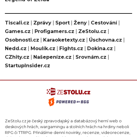
Tiscali.cz
|
Zprávy
|
Sport
|
Ženy
|
Cestování
|
Games.cz
|
Profigamers.cz
|
ZeStolu.cz
|
Osobnosti.cz
|
Karaoketexty.cz
|
Úschovna.cz
|
Nedd.cz
|
Moulík.cz
|
Fights.cz
|
Dokina.cz
|
CZhity.cz
|
Našepeníze.cz
|
Srovnám.cz
|
StartupInsider.cz
ZeStolu.cz je český zpravodajský a databázový herní web o
deskových hrách, wargamingu a stolních hrách na hrdiny neboli
RPG či TTRPG. Přinášíme denní novinky, recenze, videorecenze,