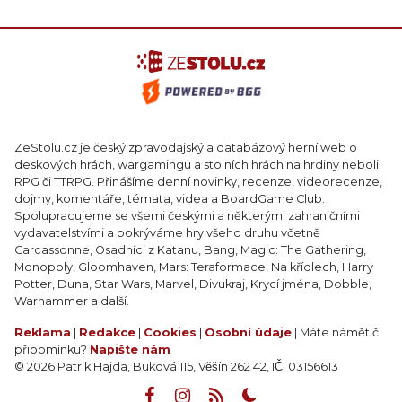
ZeStolu.cz je český zpravodajský a databázový herní web o
deskových hrách, wargamingu a stolních hrách na hrdiny neboli
RPG či TTRPG. Přinášíme denní novinky, recenze, videorecenze,
dojmy, komentáře, témata, videa a BoardGame Club.
Spolupracujeme se všemi českými a některými zahraničními
vydavatelstvími a pokrýváme hry všeho druhu včetně
Carcassonne, Osadníci z Katanu, Bang, Magic: The Gathering,
Monopoly, Gloomhaven, Mars: Teraformace, Na křídlech, Harry
Potter, Duna, Star Wars, Marvel, Divukraj, Krycí jména, Dobble,
Warhammer a další.
Reklama
|
Redakce
|
Cookies
|
Osobní údaje
| Máte námět či
připomínku?
Napište nám
© 2026 Patrik Hajda, Buková 115, Věšín 262 42, IČ: 03156613