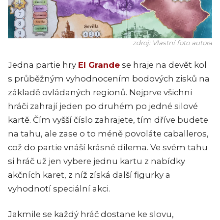
zdroj: Vlastní foto autora
Jedna partie hry
El Grande
se hraje na devět kol
s průběžným vyhodnocením bodových zisků na
základě ovládaných regionů. Nejprve všichni
hráči zahrají jeden po druhém po jedné silové
kartě. Čím vyšší číslo zahrajete, tím dříve budete
na tahu, ale zase o to méně povoláte caballeros,
což do partie vnáší krásné dilema. Ve svém tahu
si hráč už jen vybere jednu kartu z nabídky
akčních karet, z níž získá další figurky a
vyhodnotí speciální akci.
Jakmile se každý hráč dostane ke slovu,