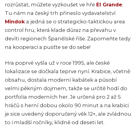
rozrůstat, můžete vyzkoušet ve hře
El Grande
.
Tu nám na český trh přineslo vydavatelství
Mindok
a jedná se o strategicko-taktickou area
control hru, která klade důraz na převahu v
devíti regionech Španělské říše. Zapomeňte tedy
na kooperaci a pusťte se do sebe!
Hra poprvé vyšla už v roce 1995, ale české
lokalizace se dočkala teprve nyní. Krabice, včetně
obsahu, dostala moderní kabátek a působí
velmi pěkným dojmem, takže se určitě hodí do
portfolia moderních her. Je určená pro 2 až 5
hráčů s herní dobou okolo 90 minut a na krabici
je sice uvedený doporučený věk 12+, ale zvládnou
to i mladší ročníky, klidně od deseti let.