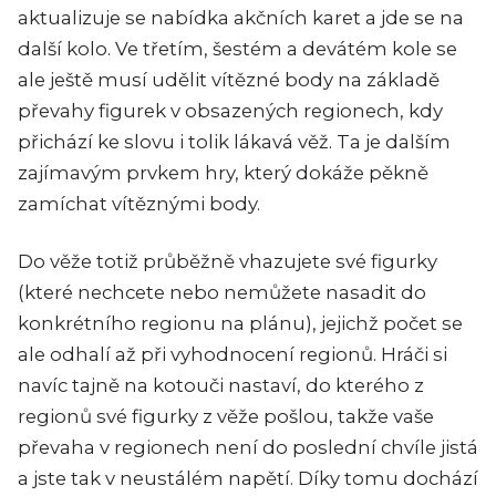
aktualizuje se nabídka akčních karet a jde se na
další kolo. Ve třetím, šestém a devátém kole se
ale ještě musí udělit vítězné body na základě
převahy figurek v obsazených regionech, kdy
přichází ke slovu i tolik lákavá věž. Ta je dalším
zajímavým prvkem hry, který dokáže pěkně
zamíchat vítěznými body.
Do věže totiž průběžně vhazujete své figurky
(které nechcete nebo nemůžete nasadit do
konkrétního regionu na plánu), jejichž počet se
ale odhalí až při vyhodnocení regionů. Hráči si
navíc tajně na kotouči nastaví, do kterého z
regionů své figurky z věže pošlou, takže vaše
převaha v regionech není do poslední chvíle jistá
a jste tak v neustálém napětí. Díky tomu dochází