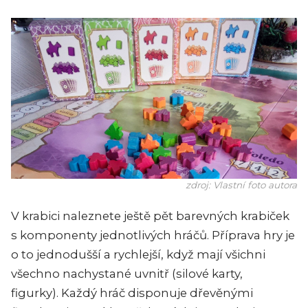
zdroj: Vlastní foto autora
V krabici naleznete ještě pět barevných krabiček
s komponenty jednotlivých hráčů. Příprava hry je
o to jednodušší a rychlejší, když mají všichni
všechno nachystané uvnitř (silové karty,
figurky). Každý hráč disponuje dřevěnými