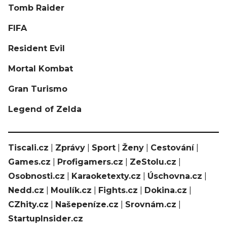
Tomb Raider
FIFA
Resident Evil
Mortal Kombat
Gran Turismo
Legend of Zelda
Tiscali.cz
|
Zprávy
|
Sport
|
Ženy
|
Cestování
|
Games.cz
|
Profigamers.cz
|
ZeStolu.cz
|
Osobnosti.cz
|
Karaoketexty.cz
|
Úschovna.cz
|
Nedd.cz
|
Moulík.cz
|
Fights.cz
|
Dokina.cz
|
CZhity.cz
|
Našepeníze.cz
|
Srovnám.cz
|
StartupInsider.cz