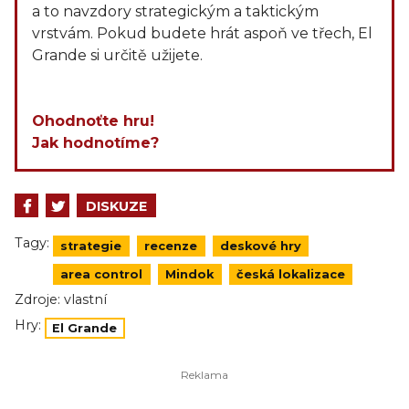
a to navzdory strategickým a taktickým
vrstvám. Pokud budete hrát aspoň ve třech, El
Grande si určitě užijete.
Ohodnoťte hru!
Jak hodnotíme?
DISKUZE
Tagy:
strategie
recenze
deskové hry
area control
Mindok
česká lokalizace
Zdroje:
vlastní
Hry:
El Grande