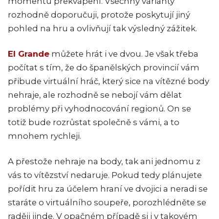
momentu překvapení. Všechny varianty
rozhodně doporučuji, protože poskytují jiný
pohled na hru a ovlivňují tak výsledný zážitek.
El Grande
můžete hrát i ve dvou. Je však třeba
počítat s tím, že do španělských provincií vám
přibude virtuální hráč, který sice na vítězné body
nehraje, ale rozhodně se nebojí vám dělat
problémy při vyhodnocování regionů. On se
totiž bude rozrůstat společně s vámi, a to
mnohem rychleji.
A přestože nehraje na body, tak ani jednomu z
vás to vítězství nedaruje. Pokud tedy plánujete
pořídit hru za účelem hraní ve dvojici a neradi se
staráte o virtuálního soupeře, porozhlédněte se
raději jinde. V opačném případě si i v takovém