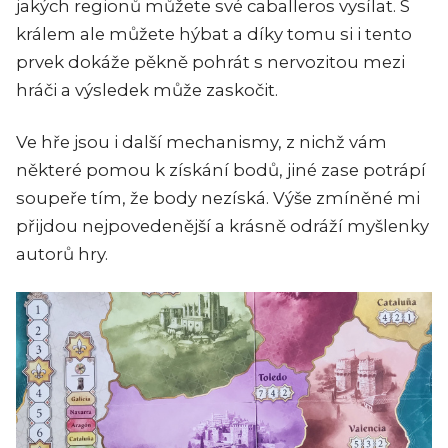
jakých regionů můžete své caballeros vysílat. S
králem ale můžete hýbat a díky tomu si i tento
prvek dokáže pěkně pohrát s nervozitou mezi
hráči a výsledek může zaskočit.
Ve hře jsou i další mechanismy, z nichž vám
některé pomou k získání bodů, jiné zase potrápí
soupeře tím, že body nezíská. Výše zmíněné mi
přijdou nejpovedenější a krásně odráží myšlenky
autorů hry.