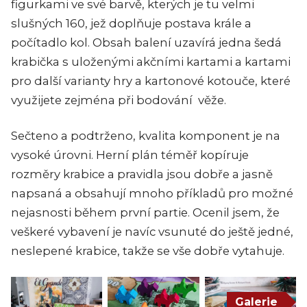
figurkami ve své barvě, kterých je tu velmi
slušných 160, jež doplňuje postava krále a
počítadlo kol. Obsah balení uzavírá jedna šedá
krabička s uloženými akčními kartami a kartami
pro další varianty hry a kartonové kotouče, které
využijete zejména při bodování věže.
Sečteno a podtrženo, kvalita komponent je na
vysoké úrovni. Herní plán téměř kopíruje
rozměry krabice a pravidla jsou dobře a jasně
napsaná a obsahují mnoho příkladů pro možné
nejasnosti během první partie. Ocenil jsem, že
veškeré vybavení je navíc vsunuté do ještě jedné,
neslepené krabice, takže se vše dobře vytahuje.
Galerie