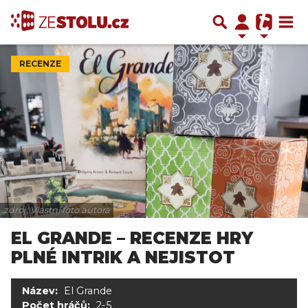
RECENZE
zdroj: Vlastní foto autora
EL GRANDE – RECENZE HRY
PLNÉ INTRIK A NEJISTOT
Název:
El Grande
Počet hráčů:
2-5