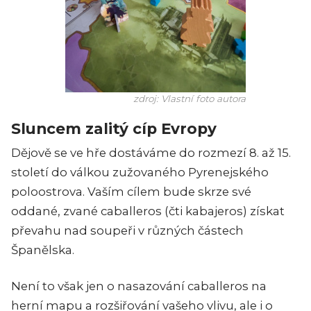
zdroj: Vlastní foto autora
Sluncem zalitý cíp Evropy
Dějově se ve hře dostáváme do rozmezí 8. až 15.
století do válkou zužovaného Pyrenejského
poloostrova. Vaším cílem bude skrze své
oddané, zvané caballeros (čti kabajeros) získat
převahu nad soupeři v různých částech
Španělska.
Není to však jen o nasazování caballeros na
herní mapu a rozšiřování vašeho vlivu, ale i o