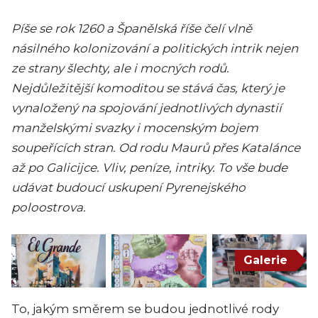
Píše se rok 1260 a Španělská říše čelí vlně
násilného kolonizování a politických intrik nejen
ze strany šlechty, ale i mocných rodů.
Nejdůležitější komoditou se stává čas, který je
vynaložený na spojování jednotlivých dynastií
manželskými svazky i mocenským bojem
soupeřících stran. Od rodu Maurů přes Katalánce
až po Galicijce. Vliv, peníze, intriky. To vše bude
udávat budoucí uskupení Pyrenejského
poloostrova.
Galerie
To, jakým směrem se budou jednotlivé rody