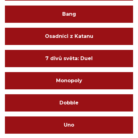
Bang
Osadníci z Katanu
7 divů světa: Duel
Monopoly
Dobble
Uno