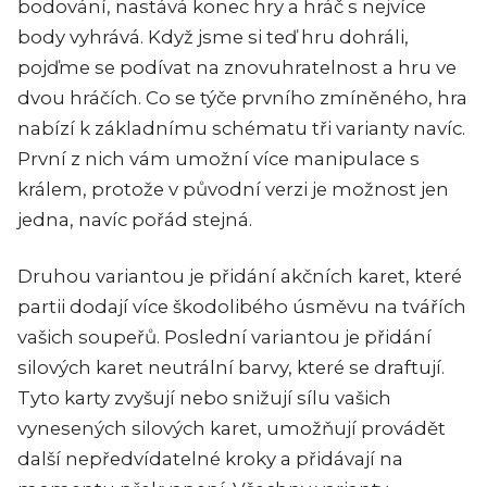
bodování, nastává konec hry a hráč s nejvíce
body vyhrává. Když jsme si teď hru dohráli,
pojďme se podívat na znovuhratelnost a hru ve
dvou hráčích. Co se týče prvního zmíněného, hra
nabízí k základnímu schématu tři varianty navíc.
První z nich vám umožní více manipulace s
králem, protože v původní verzi je možnost jen
jedna, navíc pořád stejná.
Druhou variantou je přidání akčních karet, které
partii dodají více škodolibého úsměvu na tvářích
vašich soupeřů. Poslední variantou je přidání
silových karet neutrální barvy, které se draftují.
Tyto karty zvyšují nebo snižují sílu vašich
vynesených silových karet, umožňují provádět
další nepředvídatelné kroky a přidávají na