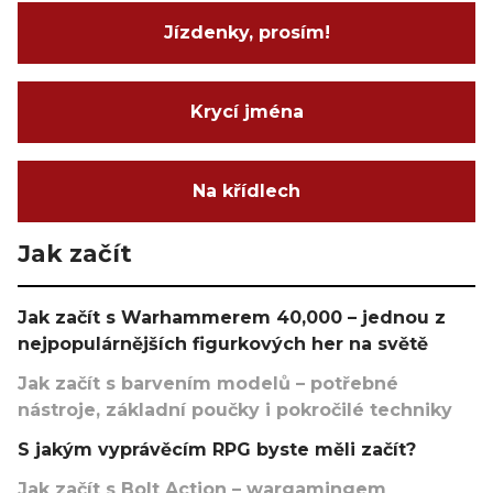
Jízdenky, prosím!
Krycí jména
Na křídlech
Jak začít
Jak začít s Warhammerem 40,000 – jednou z
nejpopulárnějších figurkových her na světě
Jak začít s barvením modelů – potřebné
nástroje, základní poučky i pokročilé techniky
S jakým vyprávěcím RPG byste měli začít?
Jak začít s Bolt Action – wargamingem