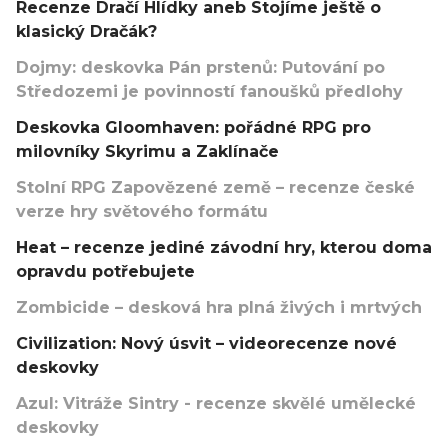
Recenze Dračí Hlídky aneb Stojíme ještě o
klasický Dračák?
Dojmy: deskovka Pán prstenů: Putování po
Středozemi je povinností fanoušků předlohy
Deskovka Gloomhaven: pořádné RPG pro
milovníky Skyrimu a Zaklínače
Stolní RPG Zapovězené země – recenze české
verze hry světového formátu
Heat – recenze jediné závodní hry, kterou doma
opravdu potřebujete
Zombicide – desková hra plná živých i mrtvých
Civilization: Nový úsvit – videorecenze nové
deskovky
Azul: Vitráže Sintry - recenze skvělé umělecké
deskovky