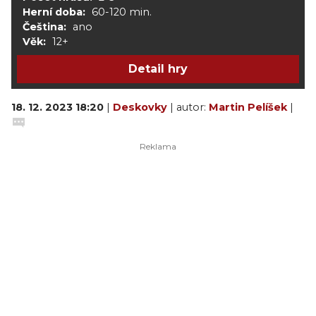
Herní doba:
60-120 min.
Čeština:
ano
Věk:
12+
Detail hry
18. 12. 2023 18:20
|
Deskovky
| autor:
Martin Pelíšek
|