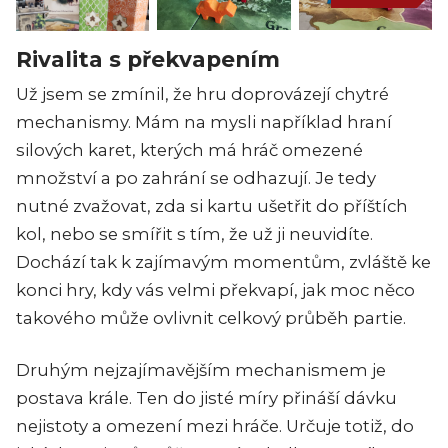
Rivalita s překvapením
Už jsem se zmínil, že hru doprovázejí chytré
mechanismy. Mám na mysli například hraní
silových karet, kterých má hráč omezené
množství a po zahrání se odhazují. Je tedy
nutné zvažovat, zda si kartu ušetřit do příštích
kol, nebo se smířit s tím, že už ji neuvidíte.
Dochází tak k zajímavým momentům, zvláště ke
konci hry, kdy vás velmi překvapí, jak moc něco
takového může ovlivnit celkový průběh partie.
Druhým nejzajímavějším mechanismem je
postava krále. Ten do jisté míry přináší dávku
nejistoty a omezení mezi hráče. Určuje totiž, do