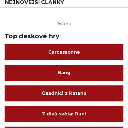
NEJNOVĚJŠÍ ČLÁNKY
Top deskové hry
Carcassonne
Bang
Osadníci z Katanu
7 divů světa: Duel