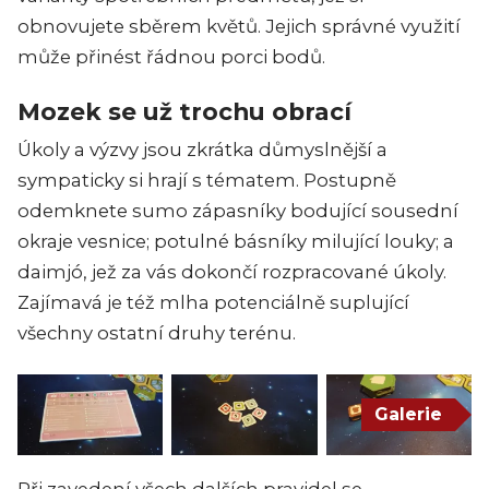
obnovujete sběrem květů. Jejich správné využití
může přinést řádnou porci bodů.
Mozek se už trochu obrací
Úkoly a výzvy jsou zkrátka důmyslnější a
sympaticky si hrají s tématem. Postupně
odemknete sumo zápasníky bodující sousední
okraje vesnice; potulné básníky milující louky; a
daimjó, jež za vás dokončí rozpracované úkoly.
Zajímavá je též mlha potenciálně suplující
všechny ostatní druhy terénu.
Galerie
Při zavedení všech dalších pravidel se