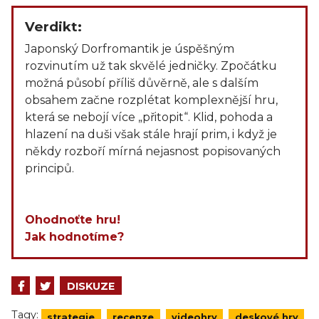
Verdikt:
Japonský Dorfromantik je úspěšným
rozvinutím už tak skvělé jedničky. Zpočátku
možná působí příliš důvěrně, ale s dalším
obsahem začne rozplétat komplexnější hru,
která se nebojí více „přitopit“. Klid, pohoda a
hlazení na duši však stále hrají prim, i když je
někdy rozboří mírná nejasnost popisovaných
principů.
Ohodnoťte hru!
Jak hodnotíme?
DISKUZE
Tagy:
strategie
recenze
videohry
deskové hry