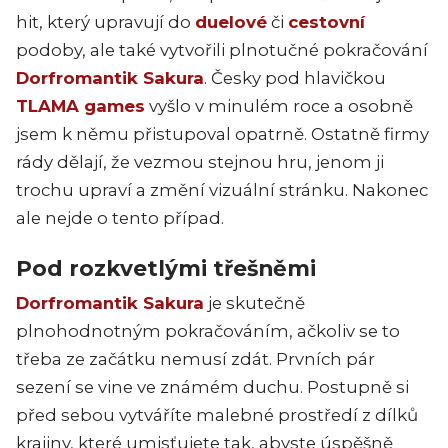
hit, který upravují do
duelové
či
cestovní
podoby, ale také vytvořili plnotučné pokračování
Dorfromantik Sakura
. Česky pod hlavičkou
TLAMA games
vyšlo v minulém roce a osobně
jsem k němu přistupoval opatrně. Ostatně firmy
rády dělají, že vezmou stejnou hru, jenom ji
trochu upraví a změní vizuální stránku. Nakonec
ale nejde o tento případ.
Pod rozkvetlými třešněmi
Dorfromantik Sakura
je skutečně
plnohodnotným pokračováním, ačkoliv se to
třeba ze začátku nemusí zdát. Prvních pár
sezení se vine ve známém duchu. Postupně si
před sebou vytváříte malebné prostředí z dílků
krajiny, které umisťujete tak, abyste úspěšně