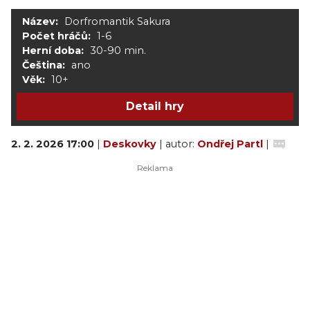
Název:
Dorfromantik Sakura
Počet hráčů:
1-6
Herní doba:
30-90 min.
Čeština:
ano
Věk:
10+
Detail hry
2. 2. 2026 17:00
|
Deskovky
| autor:
Ondřej Partl
|