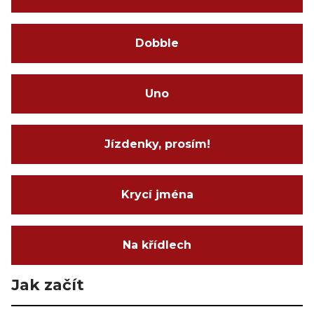
Dobble
Uno
Jízdenky, prosím!
Krycí jména
Na křídlech
Jak začít