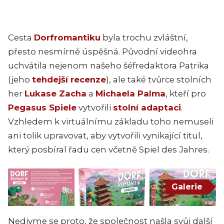
Cesta
Dorfromantiku
byla trochu zvláštní,
přesto nesmírně úspěšná. Původní videohra
uchvátila nejenom našeho šéfredaktora Patrika
(jeho
tehdejší recenze
), ale také tvůrce stolních
her
Lukase Zacha
a
Michaela Palma
, kteří pro
Pegasus Spiele
vytvořili
stolní adaptaci
.
Vzhledem k virtuálnímu základu toho nemuseli
ani tolik upravovat, aby vytvořili vynikající titul,
který posbíral řadu cen včetně Spiel des Jahres.
Galerie
Nedivme se proto, že společnost našla svůj další