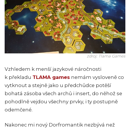
zdroj: Tlama Games
Vzhledem k menší jazykové náročnosti
k překladu
TLAMA games
nemám vysloveně co
vytknout a stejně jako u předchůdce potěší
bohatá zásoba všech archů i insert, do něhož se
pohodlně vejdou všechny prvky, i ty postupně
odemčené.
Nakonec mi nový Dorfromantik nezbývá než