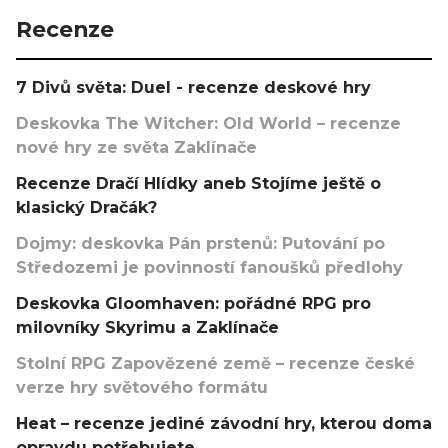
Recenze
7 Divů světa: Duel - recenze deskové hry
Deskovka The Witcher: Old World – recenze
nové hry ze světa Zaklínače
Recenze Dračí Hlídky aneb Stojíme ještě o
klasický Dračák?
Dojmy: deskovka Pán prstenů: Putování po
Středozemi je povinností fanoušků předlohy
Deskovka Gloomhaven: pořádné RPG pro
milovníky Skyrimu a Zaklínače
Stolní RPG Zapovězené země – recenze české
verze hry světového formátu
Heat – recenze jediné závodní hry, kterou doma
opravdu potřebujete