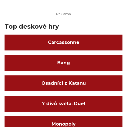
Top deskové hry
Carcassonne
Bang
Osadníci z Katanu
7 divů světa: Duel
Monopoly