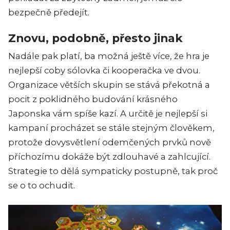
bezpečně předejít.
Znovu, podobně, přesto jinak
Nadále pak platí, ba možná ještě více, že hra je
nejlepší coby sólovka či kooperačka ve dvou.
Organizace větších skupin se stává překotná a
pocit z poklidného budování krásného
Japonska vám spíše kazí. A určitě je nejlepší si
kampaní procházet se stále stejným člověkem,
protože dovysvětlení odemčených prvků nově
příchozímu dokáže být zdlouhavé a zahlcující.
Strategie to dělá sympaticky postupně, tak proč
se o to ochudit.