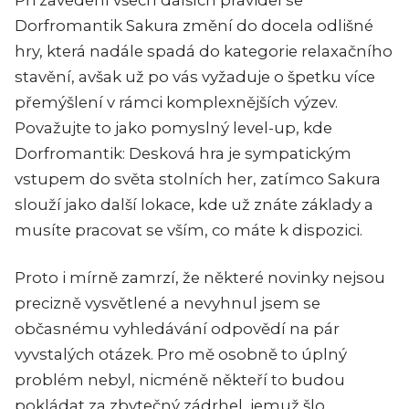
Dorfromantik Sakura změní do docela odlišné
hry, která nadále spadá do kategorie relaxačního
stavění, avšak už po vás vyžaduje o špetku více
přemýšlení v rámci komplexnějších výzev.
Považujte to jako pomyslný level-up, kde
Dorfromantik: Desková hra je sympatickým
vstupem do světa stolních her, zatímco Sakura
slouží jako další lokace, kde už znáte základy a
musíte pracovat se vším, co máte k dispozici.
Proto i mírně zamrzí, že některé novinky nejsou
precizně vysvětlené a nevyhnul jsem se
občasnému vyhledávání odpovědí na pár
vyvstalých otázek. Pro mě osobně to úplný
problém nebyl, nicméně někteří to budou
pokládat za zbytečný zádrhel, jemuž šlo