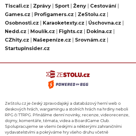
Tiscali.cz
|
Zprávy
|
Sport
|
Ženy
|
Cestování
|
Games.cz
|
Profigamers.cz
|
ZeStolu.cz
|
Osobnosti.cz
|
Karaoketexty.cz
|
Úschovna.cz
|
Nedd.cz
|
Moulík.cz
|
Fights.cz
|
Dokina.cz
|
CZhity.cz
|
Našepeníze.cz
|
Srovnám.cz
|
StartupInsider.cz
ZeStolu.cz je český zpravodajský a databázový herní web o
deskových hrách, wargamingu a stolních hrách na hrdiny neboli
RPG či TTRPG. Přinášíme denní novinky, recenze, videorecenze,
dojmy, komentáře, témata, videa a BoardGame Club.
Spolupracujeme se všemi českými a některými zahraničními
vydavatelstvími a pokrýváme hry všeho druhu včetně