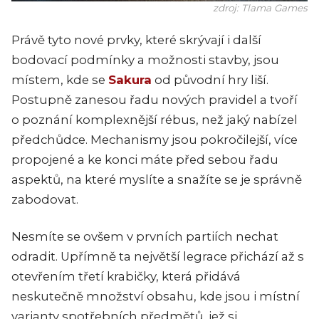
zdroj: Tlama Games
Právě tyto nové prvky, které skrývají i další
bodovací podmínky a možnosti stavby, jsou
místem, kde se
Sakura
od původní hry liší.
Postupně zanesou řadu nových pravidel a tvoří
o poznání komplexnější rébus, než jaký nabízel
předchůdce. Mechanismy jsou pokročilejší, více
propojené a ke konci máte před sebou řadu
aspektů, na které myslíte a snažíte se je správně
zabodovat.
Nesmíte se ovšem v prvních partiích nechat
odradit. Upřímně ta největší legrace přichází až s
otevřením třetí krabičky, která přidává
neskutečně množství obsahu, kde jsou i místní
varianty spotřebních předmětů, jež si