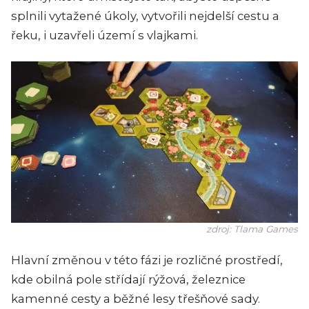
splnili vytažené úkoly, vytvořili nejdelší cestu a
řeku, i uzavřeli území s vlajkami.
zdroj: Tlama Games
Hlavní změnou v této fázi je rozličné prostředí,
kde obilná pole střídají rýžová, železnice
kamenné cesty a běžné lesy třešňové sady.